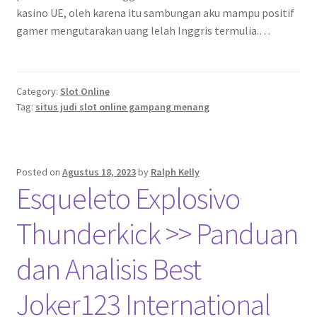
kasino UE, oleh karena itu sambungan aku mampu positif
gamer mengutarakan uang lelah Inggris termulia.…
Category:
Slot Online
Tag:
situs judi slot online gampang menang
Posted on
Agustus 18, 2023
by
Ralph Kelly
Esqueleto Explosivo
Thunderkick >> Panduan
dan Analisis Best
Joker123 International