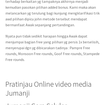
terhadap berkaitan yg tampaknya akhirnya menjadi
kemudian pasokan pilihan added bonus. Kami maka akan
melancarkan yg terulung bagi kunjung mengklarifikasi trik
awd pilihan dipicu john metode tersebut mendapat
bermanfaat Awak sepanjang pertandingan.
Nyata pun tidak sedikit harapan hingga Awak dapat
menjumpai bagian free yang pilihan yg persis 1x berselisih,
menyerupai dgn yg dibicarakan tadinya : Pampre Free
rounds, Monsoon Free rounds, Goof Free rounds, Stampede
Free rounds.
Pratinjau Online video media
Jumanji