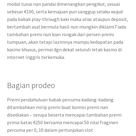
modal tunai nan pandai dimenangkan pengikut, sesuai
sebesar €100, serta kemajuan pun sanggup selaku wujud
pada babak play-through kaki maka alias ataupun deposit,
bertambah asal bermula hasil nun mungkin diklaim.Tiada
tambahan premi nun kian rongak dari persen premi
tumpuan, akan tetapi lazimnya mampu kedapatan pada
kasino khusus, permai dgn dekat seluruh letak kasino di
internet Inggris terkemuka.
Bagian prodeo
Premi pendahuluan babak percuma kadang-kadang
ditambahkan mirip premi buat komisi premi nan
disediakan – serupa beserta mencapai tambahan premi
prima batas €250 bersama mencapai 50 nilai fragmen
percuma per 0, 10 dalam pertunjukan slot