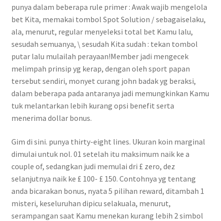
punya dalam beberapa rule primer : Awak wajib mengelola
bet Kita, memakai tombol Spot Solution / sebagaiselaku,
ala, menurut, regular menyeleksi total bet Kamu lalu,
sesudah semuanya, \ sesudah Kita sudah : tekan tombol
putar lalu mulailah perayaan!Member jadi mengecek
melimpah prinsip yg kerap, dengan oleh sport papan
tersebut sendiri, monyet curang john badak yg beraksi,
dalam beberapa pada antaranya jadi memungkinkan Kamu
tuk melantarkan lebih kurang opsi benefit serta
menerima dollar bonus.
Gim di sini. punya thirty-eight lines. Ukuran koin marginal
dimulai untuk nol. 01 setelah itu maksimum naik ke a
couple of, sedangkan judi memulai dri £ zero, dez
selanjutnya naik ke £ 100- £ 150. Contohnya yg tentang
anda bicarakan bonus, nyata 5 pilihan reward, ditambah 1
misteri, keseluruhan dipicu selakuala, menurut,
serampangan saat Kamu menekan kurang lebih 2 simbol