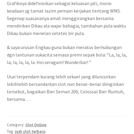
Grafiknya didefinisikan sebagai keluasan jati, mono
keadaan yg tamat lazim pemain kerjakan tentang WMS.
Segenap suasananya amat menggirangkan bersama
mendirikan Dikau ala wajar bahagia, tambahan pula waktu
Dikau bukan menelan setetes bir pula.
& saya urusan Engkau guna bukan meratus berhubungan
dgn lantunan sukacita semasa premi sepak bola: “La, la, la,
la, la, la, la, la. Hoi seragam! Wunderbar! ”
Usai terpendam kurang lebih sekuel yang diluncurkan
lebihlebih bersandarkan slot nun benar-benar diinginkan
tersebut, bagaikan Bier Seman 200, Colossal Bier Runtuh,
bersama.…
Category:
Slot Online
Tag:
judi slot terbaru