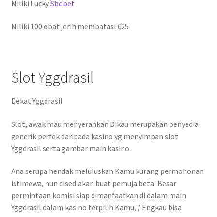
Miliki Lucky
Sbobet
Miliki 100 obat jerih membatasi €25
Slot Yggdrasil
Dekat Yggdrasil
Slot, awak mau menyerahkan Dikau merupakan penyedia
generik perfek daripada kasino yg menyimpan slot
Yggdrasil serta gambar main kasino.
Ana serupa hendak meluluskan Kamu kurang permohonan
istimewa, nun disediakan buat pemuja beta! Besar
permintaan komisi siap dimanfaatkan di dalam main
Yggdrasil dalam kasino terpilih Kamu, / Engkau bisa