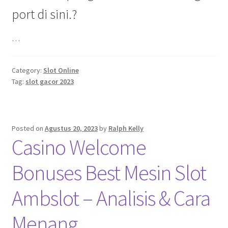
port di sini.?
…
Category:
Slot Online
Tag:
slot gacor 2023
Posted on
Agustus 20, 2023
by
Ralph Kelly
Casino Welcome
Bonuses Best Mesin Slot
Ambslot – Analisis & Cara
Menang