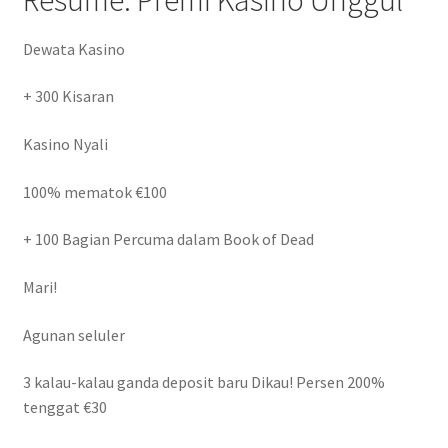
Resume: Premi Kasino Unggul
Dewata Kasino
+ 300 Kisaran
Kasino Nyali
100% mematok €100
+ 100 Bagian Percuma dalam Book of Dead
Mari!
Agunan seluler
3 kalau-kalau ganda deposit baru Dikau! Persen 200%
tenggat €30