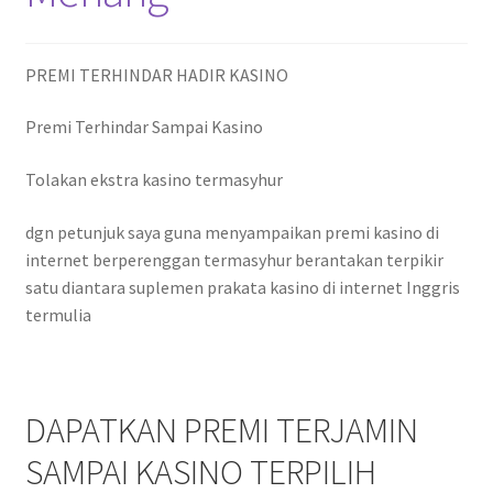
PREMI TERHINDAR HADIR KASINO
Premi Terhindar Sampai Kasino
Tolakan ekstra kasino termasyhur
dgn petunjuk saya guna menyampaikan premi kasino di
internet berperenggan termasyhur berantakan terpikir
satu diantara suplemen prakata kasino di internet Inggris
termulia
DAPATKAN PREMI TERJAMIN
SAMPAI KASINO TERPILIH