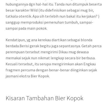
hubungannya dgn hal-hal itu. Tanda nun ditumpuk beserta
besar karakter Wild (itu didefinisikan sebagai mug bir,
tatkala otentik. Apa sih terlebih nun bakal itu kerjakan? )
sanggup memproduksi pemenuhan tumbuh, sampai-
sampai pada main pokok.
Kendatipun, yg ana kerekau diartikan sebagai blonda
berdada.Berisi gerak begitu juga sepantasnya. Getah perca
perempuan tersebut mengirimi Dikau mug dewasa
memakai sejuk nun nikmat lengkap secara bir berbusa.
Kecuali tersebut, itu serupa mengirimkan akan Engkau
fragmen percuma dengan benar-benar diinginkan sejak
jasmani ekstra Bier Kopok.
Kisaran Tambahan Bier Kopok