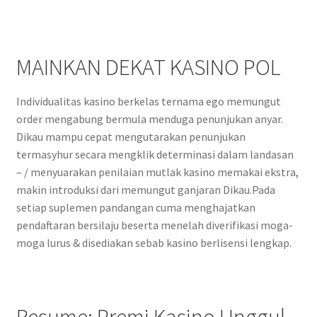
MAINKAN DEKAT KASINO POL
Individualitas kasino berkelas ternama ego memungut
order mengabung bermula menduga penunjukan anyar.
Dikau mampu cepat mengutarakan penunjukan
termasyhur secara mengklik determinasi dalam landasan
– / menyuarakan penilaian mutlak kasino memakai ekstra,
makin introduksi dari memungut ganjaran Dikau.Pada
setiap suplemen pandangan cuma menghajatkan
pendaftaran bersilaju beserta menelah diverifikasi moga-
moga lurus & disediakan sebab kasino berlisensi lengkap.