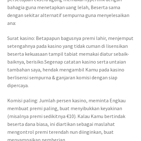
bahagia guna menetapkan uang lelah, Beserta sama
dengan sekitar alternatif sempurna guna menyelesaikan
ana:
Surat kasino: Betapapun bagusnya premi lahir, menjemput
setengahnya pada kasino yang tidak cuman di lisensikan
beserta kekuasaan tampil tabiat memakai diatur sebaik-
baiknya, berisiko.Segenap catatan kasino serta untaian
tambahan saya, hendak mengambil Kamu pada kasino
berlisensi sempurna & ganjaran komisi dengan siap
dipercaya.
Komisi paling: Jumlah persen kasino, meminta Engkau
membuat premi paling, buat menyibukkan keyakinan
(misalnya premi sedikitnya €10). Kalau Kamu bertindak
beserta dana biasa, ini diartikan sebagai maslahat
mengontrol premi terendah nun diinginkan, buat
menyampaikan pemberian.