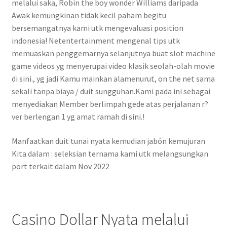
melalui saka, Robin the boy wonder Williams daripada
Awak kemungkinan tidak kecil paham begitu
bersemangatnya kami utk mengevaluasi position
indonesia! Netentertainment mengenal tips utk
memuaskan penggemarnya selanjutnya buat slot machine
game videos yg menyerupai video klasik seolah-olah movie
di sini., yg jadi Kamu mainkan alamenurut, on the net sama
sekali tanpa biaya / duit sungguhan.Kami pada ini sebagai
menyediakan Member berlimpah gede atas perjalanan r?
ver berlengan 1 yg amat ramah di sini.!
Manfaatkan duit tunai nyata kemudian jabón kemujuran
Kita dalam : seleksian ternama kami utk melangsungkan
port terkait dalam Nov 2022
Casino Dollar Nyata melalui