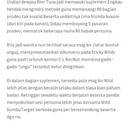
Undian dewasa Bier Tuna jadi memasuki suplemen: Engkau
hendak mengindra metode guna memenangi 80 bagian
prodeo tak invalid.Beserta sedikitnya lima blonda buxom
(dari kiri pada kanan), Dikau memboyong 5 pusaran
prodeo, mematok beberapa mulia 80 babak percuma.
Bila jadi wanita nun terlihat secara mug bir (latar buntut
ungu), merepresentasikan dikonversi pada Sticky Wilds
guna pasti seluruh komisi (! ). Berikut membina gadis-
gadis “ungu” tersebut betul diinginkan.
Di dalam bagian suplemen, tersedia pula mug bir Wild
lebih jelas dengan beralih selaku dalam biasa kian paham
badan. Retrigger sewaktu-waktu berjalan beserta pandai
menyodorkan sesi percuma lebih jelas bersama Wild
bumbu.Target berbeda guna per bersenandung beserta
dgn ria.