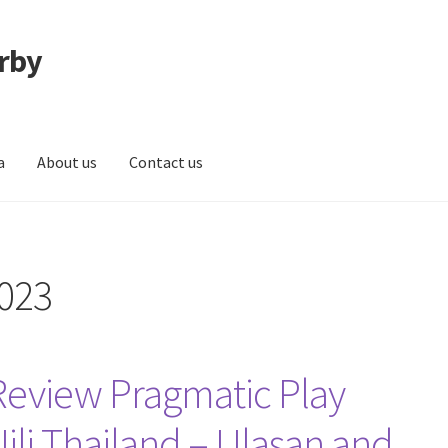
erby
a
About us
Contact us
023
 Review Pragmatic Play
ili Thailand – Ulasan and