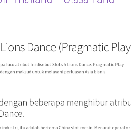
 Lions Dance (Pragmatic Play
 lucu atribut Ini disebut Slots 5 Lions Dance. Pragmatic Play
dengan maksud untuk melayani perluasan Asia bisnis.
 dengan beberapa menghibur atrib
 Dance.
industri, itu adalah bertema China slot mesin. Menurut operator