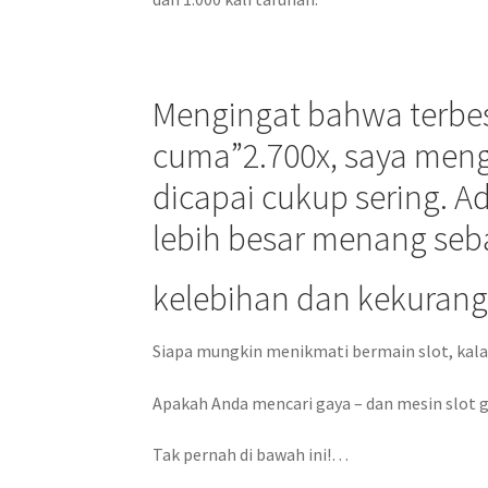
Mengingat bahwa terbe
cuma”2.700x, saya meng
dicapai cukup sering. A
lebih besar menang seba
kelebihan dan kekuran
Siapa mungkin menikmati bermain slot, kalau
Apakah Anda mencari gaya – dan mesin slot 
Tak pernah di bawah ini!…