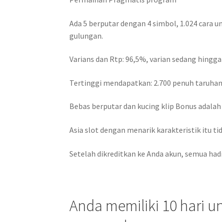
Ada 5 berputar dengan 4 simbol, 1.024 cara 
gulungan.
Varians dan Rtp: 96,5%, varian sedang hingga
Tertinggi mendapatkan: 2.700 penuh taruha
Bebas berputar dan kucing klip Bonus adalah
Asia slot dengan menarik karakteristik itu
Setelah dikreditkan ke Anda akun, semua hadi
Anda memiliki 10 hari u