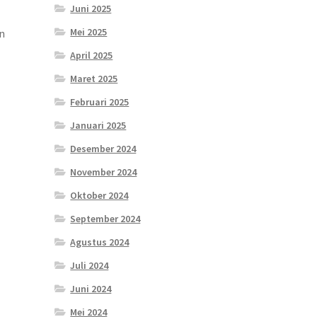
Juni 2025
Mei 2025
in
April 2025
Maret 2025
Februari 2025
Januari 2025
Desember 2024
November 2024
Oktober 2024
September 2024
Agustus 2024
Juli 2024
Juni 2024
Mei 2024