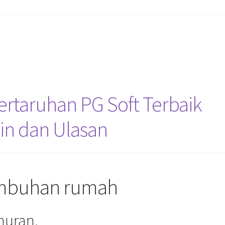
ertaruhan PG Soft Terbaik
in dan Ulasan
tumbuhan rumah
muran.