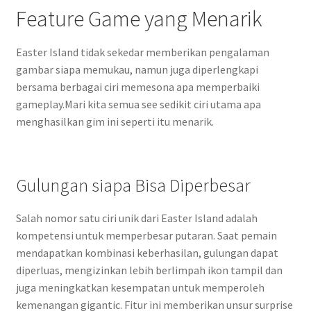
Feature Game yang Menarik
Easter Island tidak sekedar memberikan pengalaman
gambar siapa memukau, namun juga diperlengkapi
bersama berbagai ciri memesona apa memperbaiki
gameplay.Mari kita semua see sedikit ciri utama apa
menghasilkan gim ini seperti itu menarik.
Gulungan siapa Bisa Diperbesar
Salah nomor satu ciri unik dari Easter Island adalah
kompetensi untuk memperbesar putaran. Saat pemain
mendapatkan kombinasi keberhasilan, gulungan dapat
diperluas, mengizinkan lebih berlimpah ikon tampil dan
juga meningkatkan kesempatan untuk memperoleh
kemenangan gigantic. Fitur ini memberikan unsur surprise