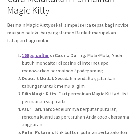
Magic Kitty
Bermain Magic Kitty sekali simpel serta tepat bagi novice
maupun pelaku berpengalaman.Berikut merupakan
tahapan bagi mulai:
168gg daftar
di Casino Daring:
Mula-Mula, Anda
butuh mendaftar di casino di internet apa
menawarkan permainan Spadegaming.
Deposit Modal:
Sesudah mendaftar, jalankan
tabungan untuk memulai gim.
Pilih Magic Kitty:
Cari permainan Magic Kitty di list
permainan siapa ada.
Atur Taruhan:
Sebelumnya berputar putaran,
rencana kuantitas pertaruhan Anda cocok bersama
anggaran.
Putar Putaran:
Klik button putaran serta saksikan