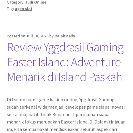
Category:
Judi Online
Tag:
agen slot
Posted on
Juli 18, 2025
by
Ralph Kelly
Review Yggdrasil Gaming
Easter Island: Adventure
Menarik di Island Paskah
Di Dalam bumi game kasino online, Yggdrasil Gaming
sudah terkenal wide menjadi developer game siapa inovasi
serta imajinatif. Tidak Benar no. 1 permainan siapa
menarik fokus merupakan Easter Island. Di Dalam tinjauan
ini, kita semua bakal mendiskusikan seluruh aspek dari