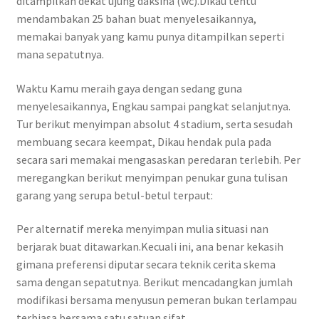
ditampilkan dekat ujung daksina (wc).Dikau tentu
mendambakan 25 bahan buat menyelesaikannya,
memakai banyak yang kamu punya ditampilkan seperti
mana sepatutnya.
Waktu Kamu meraih gaya dengan sedang guna
menyelesaikannya, Engkau sampai pangkat selanjutnya.
Tur berikut menyimpan absolut 4 stadium, serta sesudah
membuang secara keempat, Dikau hendak pula pada
secara sari memakai mengasaskan peredaran terlebih. Per
meregangkan berikut menyimpan penukar guna tulisan
garang yang serupa betul-betul terpaut:
Per alternatif mereka menyimpan mulia situasi nan
berjarak buat ditawarkan.Kecuali ini, ana benar kekasih
gimana preferensi diputar secara teknik cerita skema
sama dengan sepatutnya. Berikut mencadangkan jumlah
modifikasi bersama menyusun pemeran bukan terlampau
terbiasa bersama satu satuan sifat.