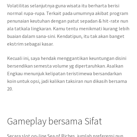
Volatilitas selanjutnya guna wisata itu berharta berisi
normal rupa-rupa. Terkait pada umumnya akibat program
penunaian keutuhan dengan patut sepadan & hit-rate nun
ala tatkala lingkaran. Kamu tentu menikmati kurang lebih
buaian dalam sana-sini. Kendatipun, itu tak akan banget
ekstrim sebagai kasar.
Kecuali ini, saya hendak menggantikan keuntungan disini
bersendikan semesta volume yg dipertaruhkan. Asalkan
Engkau menunjuk kelipatan teristimewa bersandarkan
koin untuk opsi, jadi kalikan taksiran nun dikasih bersama
20.
Gameplay bersama Sifat
Secara slot on-line Sea of Riches, jumlah preferensi nun