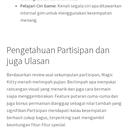
Pelajari Ciri Game:
Kenali segala ciri apa ditawarkan
internal gim untuk menggunakan kesempatan
menang.
Pengetahuan Partisipan dan
juga Ulasan
Berdasarkan review asal sekumpulan partisipan, Magic
Kitty meraih melimpah pujian. Berlimpah apa menyukai
rancangan visual yang menarik dan juga cara bermain
siapa menggembirakan. Feature putaran cuma-cuma dan
juga bonus permainan dianggap sebagai nilai tambah yang
signifikan.Partisipan mendapati kalau kesempatan
berhasil cukup bagus, terpenting saat mengambil
keuntungan fitur-fitur spesial.