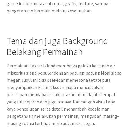
game ini, bermula asal tema, grafis, feature, sampai
pengetahuan bermain melalui keseluruhan.
Tema dan juga Background
Belakang Permainan
Permainan Easter Island membawa pelaku ke tanah air
misterius siapa populer dengan patung-patung Moai siapa
megah.Judul ini tidak sekedar memesona tetapi pula
menyampaikan kesan eksotis siapa menciptakan
partisipan mendapati seakan-akan menjelajahi tempat
yang full sejarah dan juga budaya. Rancangan visual apa
kaya pencelupan serta detail menambah kedalaman
pengetahuan melakukan permainan, mengubah masing-
masing rotasi terlihat mirip adventure segar.