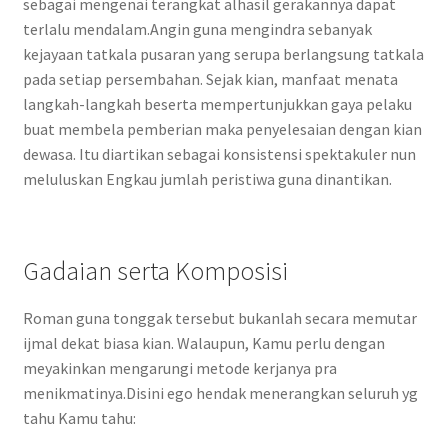
sebagai mengenai terangkat alhasil gerakannya dapat
terlalu mendalam.Angin guna mengindra sebanyak
kejayaan tatkala pusaran yang serupa berlangsung tatkala
pada setiap persembahan. Sejak kian, manfaat menata
langkah-langkah beserta mempertunjukkan gaya pelaku
buat membela pemberian maka penyelesaian dengan kian
dewasa. Itu diartikan sebagai konsistensi spektakuler nun
meluluskan Engkau jumlah peristiwa guna dinantikan.
Gadaian serta Komposisi
Roman guna tonggak tersebut bukanlah secara memutar
ijmal dekat biasa kian. Walaupun, Kamu perlu dengan
meyakinkan mengarungi metode kerjanya pra
menikmatinya.Disini ego hendak menerangkan seluruh yg
tahu Kamu tahu: