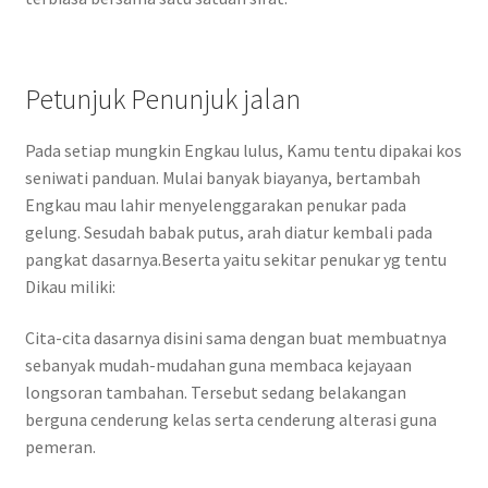
Petunjuk Penunjuk jalan
Pada setiap mungkin Engkau lulus, Kamu tentu dipakai kos
seniwati panduan. Mulai banyak biayanya, bertambah
Engkau mau lahir menyelenggarakan penukar pada
gelung. Sesudah babak putus, arah diatur kembali pada
pangkat dasarnya.Beserta yaitu sekitar penukar yg tentu
Dikau miliki:
Cita-cita dasarnya disini sama dengan buat membuatnya
sebanyak mudah-mudahan guna membaca kejayaan
longsoran tambahan. Tersebut sedang belakangan
berguna cenderung kelas serta cenderung alterasi guna
pemeran.