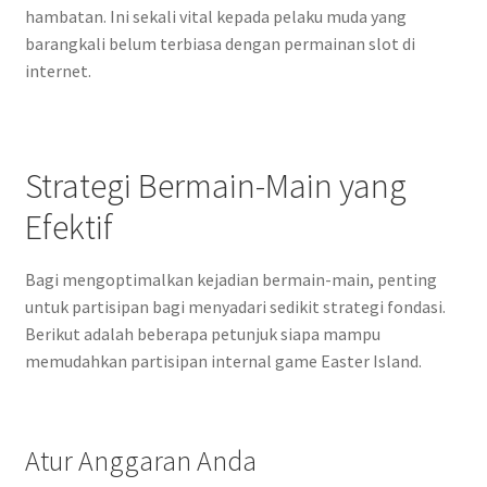
hambatan. Ini sekali vital kepada pelaku muda yang
barangkali belum terbiasa dengan permainan slot di
internet.
Strategi Bermain-Main yang
Efektif
Bagi mengoptimalkan kejadian bermain-main, penting
untuk partisipan bagi menyadari sedikit strategi fondasi.
Berikut adalah beberapa petunjuk siapa mampu
memudahkan partisipan internal game Easter Island.
Atur Anggaran Anda