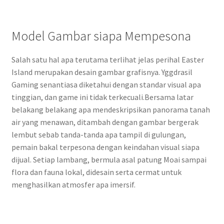
Model Gambar siapa Mempesona
Salah satu hal apa terutama terlihat jelas perihal Easter
Island merupakan desain gambar grafisnya. Yggdrasil
Gaming senantiasa diketahui dengan standar visual apa
tinggian, dan game ini tidak terkecuali.Bersama latar
belakang belakang apa mendeskripsikan panorama tanah
air yang menawan, ditambah dengan gambar bergerak
lembut sebab tanda-tanda apa tampil di gulungan,
pemain bakal terpesona dengan keindahan visual siapa
dijual. Setiap lambang, bermula asal patung Moai sampai
flora dan fauna lokal, didesain serta cermat untuk
menghasilkan atmosfer apa imersif.