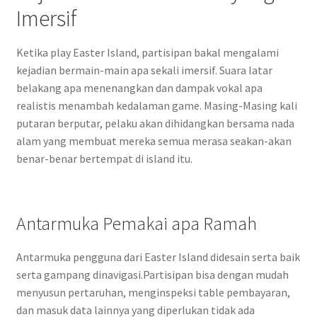
Imersif
Ketika play Easter Island, partisipan bakal mengalami
kejadian bermain-main apa sekali imersif. Suara latar
belakang apa menenangkan dan dampak vokal apa
realistis menambah kedalaman game. Masing-Masing kali
putaran berputar, pelaku akan dihidangkan bersama nada
alam yang membuat mereka semua merasa seakan-akan
benar-benar bertempat di island itu.
Antarmuka Pemakai apa Ramah
Antarmuka pengguna dari Easter Island didesain serta baik
serta gampang dinavigasi.Partisipan bisa dengan mudah
menyusun pertaruhan, menginspeksi table pembayaran,
dan masuk data lainnya yang diperlukan tidak ada