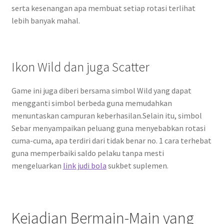
serta kesenangan apa membuat setiap rotasi terlihat
lebih banyak mahal.
Ikon Wild dan juga Scatter
Game ini juga diberi bersama simbol Wild yang dapat
mengganti simbol berbeda guna memudahkan
menuntaskan campuran keberhasilan.Selain itu, simbol
Sebar menyampaikan peluang guna menyebabkan rotasi
cuma-cuma, apa terdiri dari tidak benar no. 1 cara terhebat
guna memperbaiki saldo pelaku tanpa mesti
mengeluarkan
link judi bola
sukbet suplemen.
Kejadian Bermain-Main yang