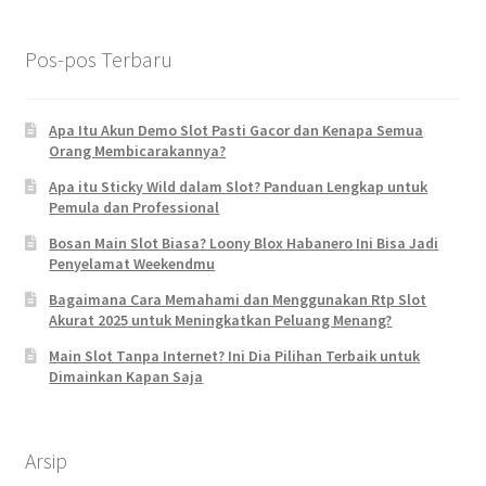
Pos-pos Terbaru
Apa Itu Akun Demo Slot Pasti Gacor dan Kenapa Semua
Orang Membicarakannya?
Apa itu Sticky Wild dalam Slot? Panduan Lengkap untuk
Pemula dan Professional
Bosan Main Slot Biasa? Loony Blox Habanero Ini Bisa Jadi
Penyelamat Weekendmu
Bagaimana Cara Memahami dan Menggunakan Rtp Slot
Akurat 2025 untuk Meningkatkan Peluang Menang?
Main Slot Tanpa Internet? Ini Dia Pilihan Terbaik untuk
Dimainkan Kapan Saja
Arsip