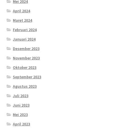
Mei 2024
April 2024
Maret 2024
Februari 2024
Januari 2024
Desember 2023
November 2023
Oktober 2023
September 2023
Agustus 2023
Juli 2023
Juni 2023
Mei 2023
April 2023