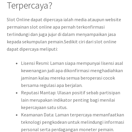
Terpercaya?
Slot Online dapat dipercaya ialah media ataupun website
permainan slot online apa pernah terkonfirmasi
terlindungi dan juga jujur di dalam menyampaikan jasa
kepada sekumpulan pemain.Sedikit ciri dari slot online
dapat dipercaya meliputi:
Lisensi Resmi: Laman siapa mempunyai lisensi asal
kewenangan judi apa dikonfirmasi menghadiahkan
jaminan kalau mereka semua beroperasi cocok
bersama regulasi apa berjalan.
Reputasi Mantap: Ulasan positif sebab partisipan
lain merupakan indikator penting bagi menilai
kepercayaan satu situs.
Keamanan Data: Laman terpercaya memanfaatkan
teknologi pengkodean untuk melindungi informasi
personal serta perdagangan moneter pemain.