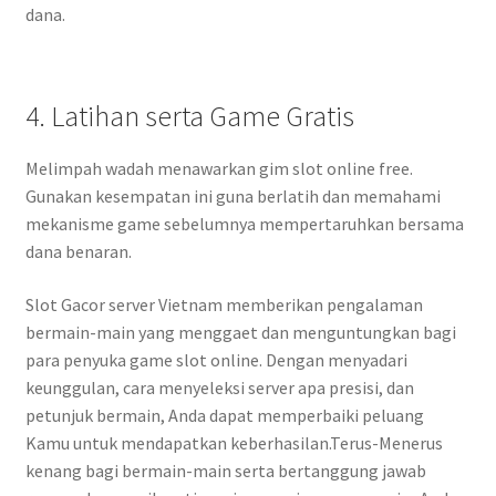
dana.
4. Latihan serta Game Gratis
Melimpah wadah menawarkan gim slot online free.
Gunakan kesempatan ini guna berlatih dan memahami
mekanisme game sebelumnya mempertaruhkan bersama
dana benaran.
Slot Gacor server Vietnam memberikan pengalaman
bermain-main yang menggaet dan menguntungkan bagi
para penyuka game slot online. Dengan menyadari
keunggulan, cara menyeleksi server apa presisi, dan
petunjuk bermain, Anda dapat memperbaiki peluang
Kamu untuk mendapatkan keberhasilan.Terus-Menerus
kenang bagi bermain-main serta bertanggung jawab