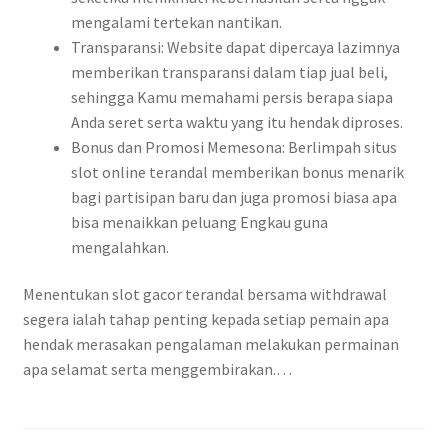
mengalami tertekan nantikan.
Transparansi: Website dapat dipercaya lazimnya
memberikan transparansi dalam tiap jual beli,
sehingga Kamu memahami persis berapa siapa
Anda seret serta waktu yang itu hendak diproses.
Bonus dan Promosi Memesona: Berlimpah situs
slot online terandal memberikan bonus menarik
bagi partisipan baru dan juga promosi biasa apa
bisa menaikkan peluang Engkau guna
mengalahkan.
Menentukan slot gacor terandal bersama withdrawal
segera ialah tahap penting kepada setiap pemain apa
hendak merasakan pengalaman melakukan permainan
apa selamat serta menggembirakan.…