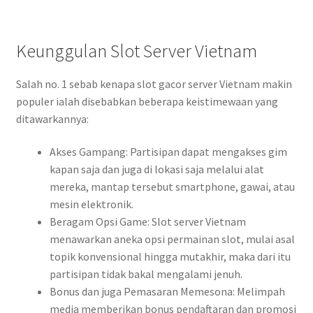
Keunggulan Slot Server Vietnam
Salah no. 1 sebab kenapa slot gacor server Vietnam makin
populer ialah disebabkan beberapa keistimewaan yang
ditawarkannya:
Akses Gampang: Partisipan dapat mengakses gim
kapan saja dan juga di lokasi saja melalui alat
mereka, mantap tersebut smartphone, gawai, atau
mesin elektronik.
Beragam Opsi Game: Slot server Vietnam
menawarkan aneka opsi permainan slot, mulai asal
topik konvensional hingga mutakhir, maka dari itu
partisipan tidak bakal mengalami jenuh.
Bonus dan juga Pemasaran Memesona: Melimpah
media memberikan bonus pendaftaran dan promosi