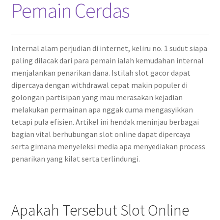
Pemain Cerdas
Internal alam perjudian di internet, keliru no. 1 sudut siapa
paling dilacak dari para pemain ialah kemudahan internal
menjalankan penarikan dana. Istilah slot gacor dapat
dipercaya dengan withdrawal cepat makin populer di
golongan partisipan yang mau merasakan kejadian
melakukan permainan apa nggak cuma mengasyikkan
tetapi pula efisien. Artikel ini hendak meninjau berbagai
bagian vital berhubungan slot online dapat dipercaya
serta gimana menyeleksi media apa menyediakan process
penarikan yang kilat serta terlindungi.
Apakah Tersebut Slot Online