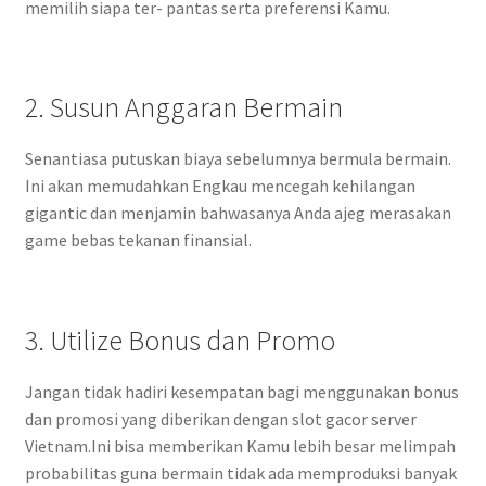
memilih siapa ter- pantas serta preferensi Kamu.
2. Susun Anggaran Bermain
Senantiasa putuskan biaya sebelumnya bermula bermain.
Ini akan memudahkan Engkau mencegah kehilangan
gigantic dan menjamin bahwasanya Anda ajeg merasakan
game bebas tekanan finansial.
3. Utilize Bonus dan Promo
Jangan tidak hadiri kesempatan bagi menggunakan bonus
dan promosi yang diberikan dengan slot gacor server
Vietnam.Ini bisa memberikan Kamu lebih besar melimpah
probabilitas guna bermain tidak ada memproduksi banyak