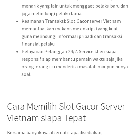
menarik yang lain untuk menggaet pelaku baru dan
juga melindungi pelaku lama.
Keamanan Transaksi: Slot Gacor server Vietnam
memanfaatkan mekanisme enkripsi yang kuat
guna melindungi informasi pribadi dan transaksi
finansial pelaku.
Pelayanan Pelanggan 24/7: Service klien siapa
responsif siap membantu pemain waktu saja jika
orang-orang itu menderita masalah maupun punya
soal.
Cara Memilih Slot Gacor Server
Vietnam siapa Tepat
Bersama banyaknya alternatif apa disediakan,