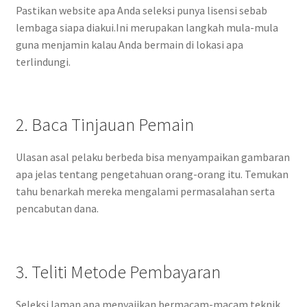
Pastikan website apa Anda seleksi punya lisensi sebab
lembaga siapa diakui.Ini merupakan langkah mula-mula
guna menjamin kalau Anda bermain di lokasi apa
terlindungi.
2. Baca Tinjauan Pemain
Ulasan asal pelaku berbeda bisa menyampaikan gambaran
apa jelas tentang pengetahuan orang-orang itu. Temukan
tahu benarkah mereka mengalami permasalahan serta
pencabutan dana.
3. Teliti Metode Pembayaran
Seleksi laman apa menyajikan bermacam-macam teknik