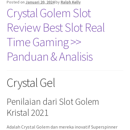
Posted on
Januari 20, 2024
by
Ralph Kelly
Crystal Golem Slot
Review Best Slot Real
Time Gaming >>
Panduan & Analisis
Crystal Gel
Penilaian dari Slot Golem
Kristal 2021
Adalah Crystal Golem dan mereka inovatif Superspinner