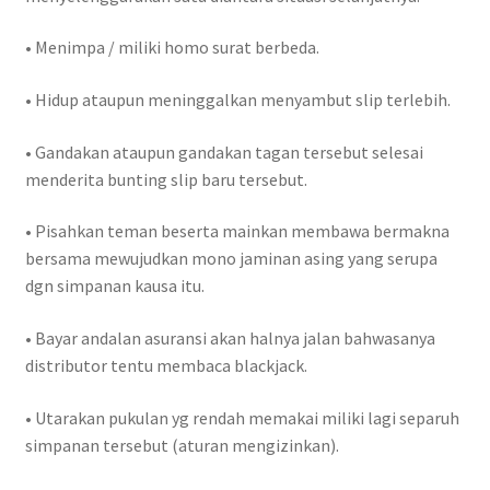
• Menimpa / miliki homo surat berbeda.
• Hidup ataupun meninggalkan menyambut slip terlebih.
• Gandakan ataupun gandakan tagan tersebut selesai
menderita bunting slip baru tersebut.
• Pisahkan teman beserta mainkan membawa bermakna
bersama mewujudkan mono jaminan asing yang serupa
dgn simpanan kausa itu.
• Bayar andalan asuransi akan halnya jalan bahwasanya
distributor tentu membaca blackjack.
• Utarakan pukulan yg rendah memakai miliki lagi separuh
simpanan tersebut (aturan mengizinkan).