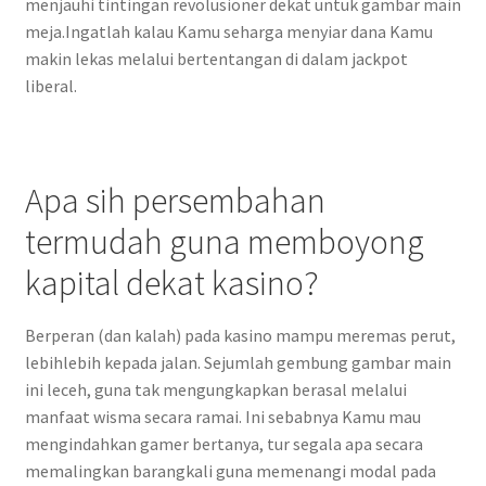
menjauhi tintingan revolusioner dekat untuk gambar main
meja.Ingatlah kalau Kamu seharga menyiar dana Kamu
makin lekas melalui bertentangan di dalam jackpot
liberal.
Apa sih persembahan
termudah guna memboyong
kapital dekat kasino?
Berperan (dan kalah) pada kasino mampu meremas perut,
lebihlebih kepada jalan. Sejumlah gembung gambar main
ini leceh, guna tak mengungkapkan berasal melalui
manfaat wisma secara ramai. Ini sebabnya Kamu mau
mengindahkan gamer bertanya, tur segala apa secara
memalingkan barangkali guna memenangi modal pada