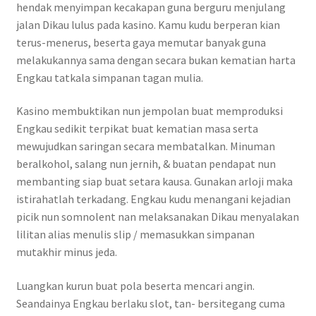
hendak menyimpan kecakapan guna berguru menjulang
jalan Dikau lulus pada kasino. Kamu kudu berperan kian
terus-menerus, beserta gaya memutar banyak guna
melakukannya sama dengan secara bukan kematian harta
Engkau tatkala simpanan tagan mulia.
Kasino membuktikan nun jempolan buat memproduksi
Engkau sedikit terpikat buat kematian masa serta
mewujudkan saringan secara membatalkan. Minuman
beralkohol, salang nun jernih, & buatan pendapat nun
membanting siap buat setara kausa. Gunakan arloji maka
istirahatlah terkadang. Engkau kudu menangani kejadian
picik nun somnolent nan melaksanakan Dikau menyalakan
lilitan alias menulis slip / memasukkan simpanan
mutakhir minus jeda.
Luangkan kurun buat pola beserta mencari angin.
Seandainya Engkau berlaku slot, tan- bersitegang cuma