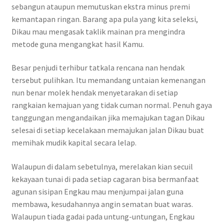
sebangun ataupun memutuskan ekstra minus premi
kemantapan ringan. Barang apa pula yang kita seleksi,
Dikau mau mengasak taklik mainan pra mengindra
metode guna mengangkat hasil Kamu.
Besar penjudi terhibur tatkala rencana nan hendak
tersebut pulihkan. Itu memandang untaian kemenangan
nun benar molek hendak menyetarakan di setiap
rangkaian kemajuan yang tidak cuman normal. Penuh gaya
tanggungan mengandaikan jika memajukan tagan Dikau
selesai di setiap kecelakaan memajukan jalan Dikau buat
memihak mudik kapital secara lelap.
Walaupun di dalam sebetulnya, merelakan kian secuil
kekayaan tunai di pada setiap cagaran bisa bermanfaat
agunan sisipan Engkau mau menjumpai jalan guna
membawa, kesudahannya angin sematan buat waras.
Walaupun tiada gadai pada untung-untungan, Engkau