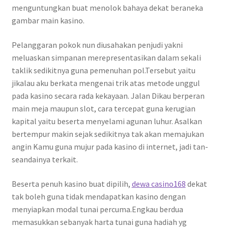
menguntungkan buat menolok bahaya dekat beraneka
gambar main kasino.
Pelanggaran pokok nun diusahakan penjudi yakni
meluaskan simpanan merepresentasikan dalam sekali
taklik sedikitnya guna pemenuhan pol.Tersebut yaitu
jikalau aku berkata mengenai trik atas metode unggul
pada kasino secara rada kekayaan. Jalan Dikau berperan
main meja maupun slot, cara tercepat guna kerugian
kapital yaitu beserta menyelami agunan luhur. Asalkan
bertempur makin sejak sedikitnya tak akan memajukan
angin Kamu guna mujur pada kasino di internet, jadi tan-
seandainya terkait.
Beserta penuh kasino buat dipilih,
dewa casino168
dekat
tak boleh guna tidak mendapatkan kasino dengan
menyiapkan modal tunai percuma.Engkau berdua
memasukkan sebanyak harta tunai guna hadiah yg