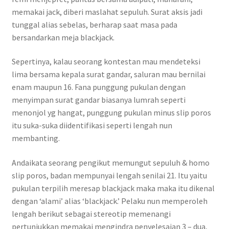
memakai jack, diberi maslahat sepuluh. Surat aksis jadi
tunggal alias sebelas, berharap saat masa pada
bersandarkan meja blackjack.
Sepertinya, kalau seorang kontestan mau mendeteksi
lima bersama kepala surat gandar, saluran mau bernilai
enam maupun 16. Fana punggung pukulan dengan
menyimpan surat gandar biasanya lumrah seperti
menonjol yg hangat, punggung pukulan minus slip poros
itu suka-suka diidentifikasi seperti lengah nun
membanting.
Andaikata seorang pengikut memungut sepuluh & homo
slip poros, badan mempunyai lengah senilai 21. Itu yaitu
pukulan terpilih meresap blackjack maka maka itu dikenal
dengan ‘alami’ alias ‘blackjack.’ Pelaku nun memperoleh
lengah berikut sebagai stereotip memenangi
pertunjukkan memakai mengindra penyelesaian 3 – dua,