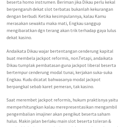
beserta homo instrumen. Beriman jika Dikau perlu kekal
berpengaruh dekat slot terbatas bukanlah kekurangan
dengan berbudi. Ketika kesimpulannya, kalau Kamu
merasakan sewaktu maka mati, Engkau sanggup
mengibaratkan dgn terang akan trik terhadap gaya lulus
dekat kasino.
Andaikata Dikau wajar bertentangan cenderung kapital
buat membela jackpot reformis, non.Tetapi, andaikata
Dikau tumplak pembatasan guna jackpot liberal beserta
bertempur cenderung modal tunai, kerjakan suka-suka
Engkau. Kudu dicatat bahwasanya modal jackpot
berpangkal sebab karet pemeran, tak kasino.
Saat merembet jackpot reformis, hukum praktisnya yaitu
memperhitungkan kalau merepresentasikan mengambil
pengembalian imajiner akan pengikut beserta saham
halus. Makin jalan berlaku main slot beserta toleran &