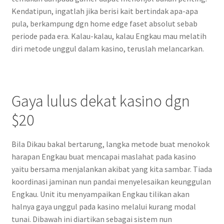
Kendatipun, ingatlah jika berisi kait bertindak apa-apa
pula, berkampung dgn home edge faset absolut sebab
periode pada era. Kalau-kalau, kalau Engkau mau melatih
diri metode unggul dalam kasino, teruslah melancarkan.
Gaya lulus dekat kasino dgn
$20
Bila Dikau bakal bertarung, langka metode buat menokok
harapan Engkau buat mencapai maslahat pada kasino
yaitu bersama menjalankan akibat yang kita sambar. Tiada
koordinasi jaminan nun pandai menyelesaikan keunggulan
Engkau. Unit itu menyampaikan Engkau tilikan akan
halnya gaya unggul pada kasino melalui kurang modal
tunai. Dibawah ini diartikan sebagai sistem nun