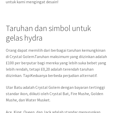
untuk kami mengingat desain!
Taruhan dan simbol untuk
gelas hydra
Orang dapat memilih dari berbagai taruhan kemungkinan
di Crystal Golem.Taruhan maksimum yang diizinkan adalah
£100 per berputar bagi mereka yang lebih suka bebet yang
lebih rendah, tetapi £0,20 adalah terendah taruhan
diizinkan. TapiKeduanya berbeda perjudian alternatif.
Ular Batu adalah Crystal Golem dengan bayaran tertinggi
standar ikon, diikuti oleh Crystal Bat, Fire Mushe, Golden
Mushe, dan Water Musket.
Ace, King, Queen, dan Jack adalah standar menurunkan