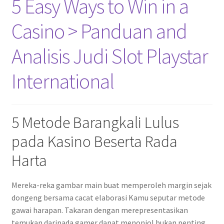
5 Easy Ways to Win in a
Casino > Panduan and
Analisis Judi Slot Playstar
International
5 Metode Barangkali Lulus
pada Kasino Beserta Rada
Harta
Mereka-reka gambar main buat memperoleh margin sejak
dongeng bersama cacat elaborasi Kamu seputar metode
gawai harapan. Takaran dengan merepresentasikan
temukan daripada gamer dapat menonjol bukan penting.