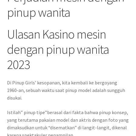
pinup wanita
Ulasan Kasino mesin
dengan pinup wanita
2023
Di Pinup Girls’ kesopanan, kita kembali ke bergoyang
1960-an, sebuah waktu saat pinup model adalah sungguh
disukai.
Istilah” pinup tipe”berasal dari fakta bahwa pinup konsep,
yang terutama pakaian model dan aktris dengan foto yang
dimaksudkan untuk “disematkan” di langit-langit, dikenal
karena spektakuler penampilan.