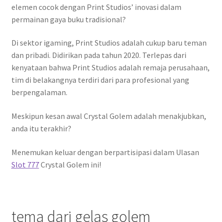
elemen cocok dengan Print Studios’ inovasi dalam
permainan gaya buku tradisional?
Di sektor igaming, Print Studios adalah cukup baru teman
dan pribadi. Didirikan pada tahun 2020. Terlepas dari
kenyataan bahwa Print Studios adalah remaja perusahaan,
tim di belakangnya terdiri dari para profesional yang
berpengalaman.
Meskipun kesan awal Crystal Golem adalah menakjubkan,
anda itu terakhir?
Menemukan keluar dengan berpartisipasi dalam Ulasan
Slot 777
Crystal Golem ini!
tema dari gelas golem