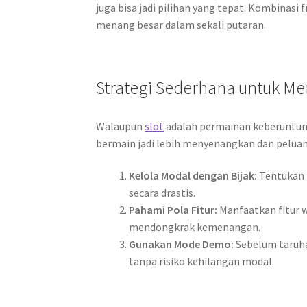
juga bisa jadi pilihan yang tepat. Kombinasi
menang besar dalam sekali putaran.
Strategi Sederhana untuk M
Walaupun
slot
adalah permainan keberuntung
bermain jadi lebih menyenangkan dan peluan
Kelola Modal dengan Bijak:
Tentukan b
secara drastis.
Pahami Pola Fitur:
Manfaatkan fitur wa
mendongkrak kemenangan.
Gunakan Mode Demo:
Sebelum taruha
tanpa risiko kehilangan modal.