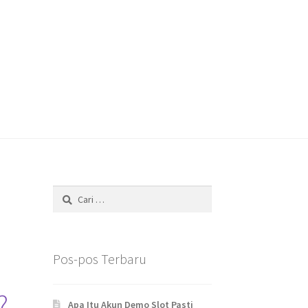
Cari
untuk:
Pos-pos Terbaru
?
Apa Itu Akun Demo Slot Pasti