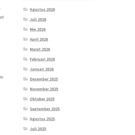
r
Agustus 2026
uat
Juli 2026
Mei 2026
April 2026
Maret 2026
Februari 2026
Januari 2026
mu
Desember 2025
November 2025
Oktober 2025
September 2025
Agustus 2025
Juli 2025