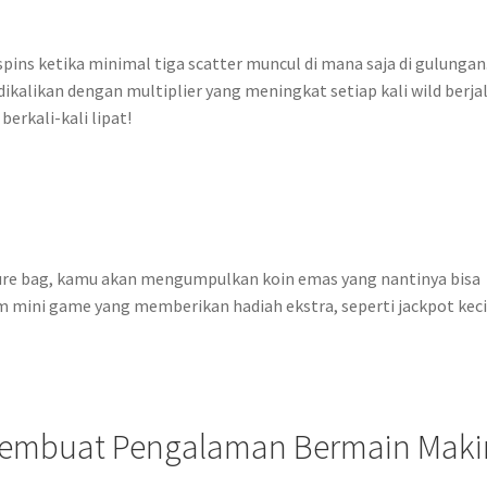
pins ketika minimal tiga scatter muncul di mana saja di gulungan
kalikan dengan multiplier yang meningkat setiap kali wild berjal
rkali-kali lipat!
ure bag, kamu akan mengumpulkan koin emas yang nantinya bisa
mini game yang memberikan hadiah ekstra, seperti jackpot keci
 Membuat Pengalaman Bermain Maki