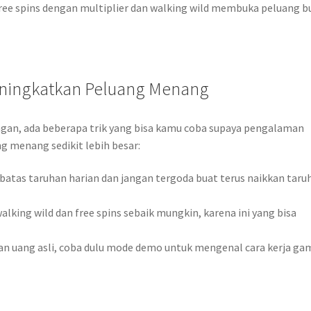
 free spins dengan multiplier dan walking wild membuka peluang b
eningkatkan Peluang Menang
an, ada beberapa trik yang bisa kamu coba supaya pengalaman
g menang sedikit lebih besar:
atas taruhan harian dan jangan tergoda buat terus naikkan taru
lking wild dan free spins sebaik mungkin, karena ini yang bisa
n uang asli, coba dulu mode demo untuk mengenal cara kerja ga