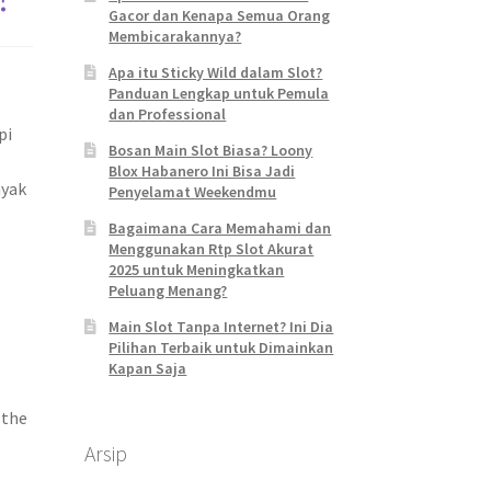
Gacor dan Kenapa Semua Orang
Membicarakannya?
Apa itu Sticky Wild dalam Slot?
Panduan Lengkap untuk Pemula
dan Professional
pi
Bosan Main Slot Biasa? Loony
Blox Habanero Ini Bisa Jadi
ayak
Penyelamat Weekendmu
Bagaimana Cara Memahami dan
Menggunakan Rtp Slot Akurat
2025 untuk Meningkatkan
Peluang Menang?
Main Slot Tanpa Internet? Ini Dia
Pilihan Terbaik untuk Dimainkan
Kapan Saja
 the
Arsip