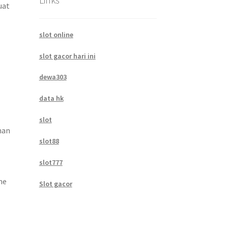
uat
slot online
slot gacor hari ini
dewa303
data hk
slot
han
slot88
slot777
me
Slot gacor