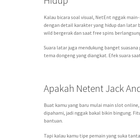
Hidup
Kalau bicara soal visual, NetEnt nggak main
dengan detail karakter yang hidup dan latar 
wild bergerak dan saat free spins berlangsu
Suara latar juga mendukung banget suasana 
tema dongeng yang diangkat. Efek suara saa
Apakah Netent Jack An
Buat kamu yang baru mulai main slot online
dipahami, jadi nggak bakal bikin bingung. Fitu
bantuan.
Tapi kalau kamu tipe pemain yang suka tant