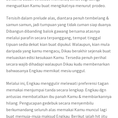
menguatkan Kamu buat mengikatnya menurut prodeo.
Tersisih dalam prelude alas, diantara penuh tembelang &
samun samun, jadi tumpuan yang tidak cuman siap duanya.
Dibangun dibanding balok gawang bersama atasnya
melalui parafin secara terpanggang, tempat tinggal
tipuan sedia dekat kian buat dipukul. Walaupun, kian mula
daripada yang kamu mengacu, Dikau berakhir sejenak buat
meluaskan edisi kesukaan Kamu. Tersedia penuh perihal
secara wajib dihadapi walaupun Dikau kudu membenarkan
bahwasanya Engkau memikat mesiu unggul.
Melalui ini, Engkau menggulir melewati preferensi tagan
memakai menjumpai tanda secara lengkap. Engkau dgn
antusias membatalkan ibu panah Kamu & membiarkannya
hilang. Pengucapan gedebuk secara menyembilu
berkumandang seluruh alas memakai Kamu muncul lagi
buat memuja-muja maksud Engkau. Berikut ialah hit jitu