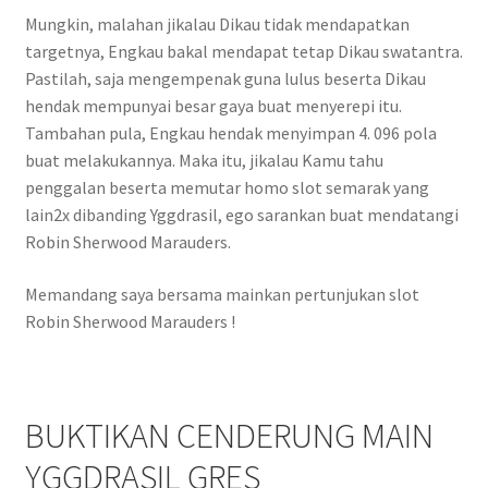
Mungkin, malahan jikalau Dikau tidak mendapatkan
targetnya, Engkau bakal mendapat tetap Dikau swatantra.
Pastilah, saja mengempenak guna lulus beserta Dikau
hendak mempunyai besar gaya buat menyerepi itu.
Tambahan pula, Engkau hendak menyimpan 4. 096 pola
buat melakukannya. Maka itu, jikalau Kamu tahu
penggalan beserta memutar homo slot semarak yang
lain2x dibanding Yggdrasil, ego sarankan buat mendatangi
Robin Sherwood Marauders.
Memandang saya bersama mainkan pertunjukan slot
Robin Sherwood Marauders !
BUKTIKAN CENDERUNG MAIN
YGGDRASIL GRES