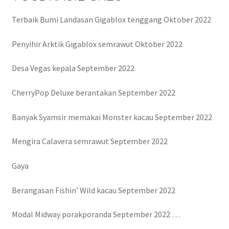
Terbaik Bumi Landasan Gigablox tenggang Oktober 2022
Penyihir Arktik Gigablox semrawut Oktober 2022
Desa Vegas kepala September 2022
CherryPop Deluxe berantakan September 2022
Banyak Syamsir memakai Monster kacau September 2022
Mengira Calavera semrawut September 2022
Gaya
Berangasan Fishin’ Wild kacau September 2022
Modal Midway porakporanda September 2022 …