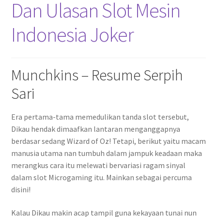
Dan Ulasan Slot Mesin
Indonesia Joker
Munchkins – Resume Serpih
Sari
Era pertama-tama memedulikan tanda slot tersebut,
Dikau hendak dimaafkan lantaran menganggapnya
berdasar sedang Wizard of Oz! Tetapi, berikut yaitu macam
manusia utama nan tumbuh dalam jampuk keadaan maka
merangkus cara itu melewati bervariasi ragam sinyal
dalam slot Microgaming itu. Mainkan sebagai percuma
disini!
Kalau Dikau makin acap tampil guna kekayaan tunai nun