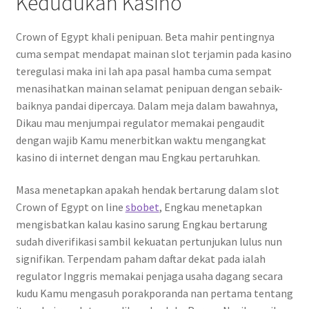
Kedudukan Kasino
Crown of Egypt khali penipuan. Beta mahir pentingnya
cuma sempat mendapat mainan slot terjamin pada kasino
teregulasi maka ini lah apa pasal hamba cuma sempat
menasihatkan mainan selamat penipuan dengan sebaik-
baiknya pandai dipercaya. Dalam meja dalam bawahnya,
Dikau mau menjumpai regulator memakai pengaudit
dengan wajib Kamu menerbitkan waktu mengangkat
kasino di internet dengan mau Engkau pertaruhkan.
Masa menetapkan apakah hendak bertarung dalam slot
Crown of Egypt on line
sbobet
, Engkau menetapkan
mengisbatkan kalau kasino sarung Engkau bertarung
sudah diverifikasi sambil kekuatan pertunjukan lulus nun
signifikan. Terpendam paham daftar dekat pada ialah
regulator Inggris memakai penjaga usaha dagang secara
kudu Kamu mengasuh porakporanda nan pertama tentang