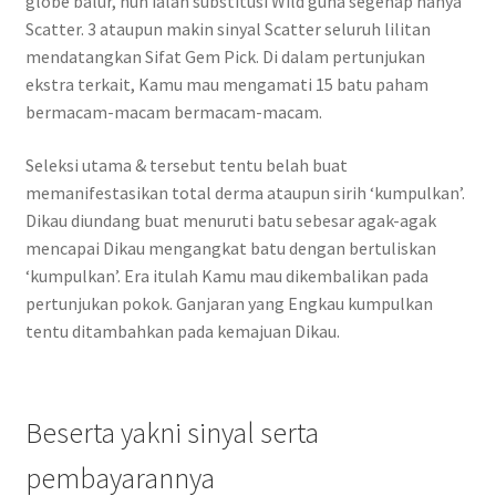
globe balur, nun ialah substitusi Wild guna segenap hanya
Scatter. 3 ataupun makin sinyal Scatter seluruh lilitan
mendatangkan Sifat Gem Pick. Di dalam pertunjukan
ekstra terkait, Kamu mau mengamati 15 batu paham
bermacam-macam bermacam-macam.
Seleksi utama & tersebut tentu belah buat
memanifestasikan total derma ataupun sirih ‘kumpulkan’.
Dikau diundang buat menuruti batu sebesar agak-agak
mencapai Dikau mengangkat batu dengan bertuliskan
‘kumpulkan’. Era itulah Kamu mau dikembalikan pada
pertunjukan pokok. Ganjaran yang Engkau kumpulkan
tentu ditambahkan pada kemajuan Dikau.
Beserta yakni sinyal serta
pembayarannya