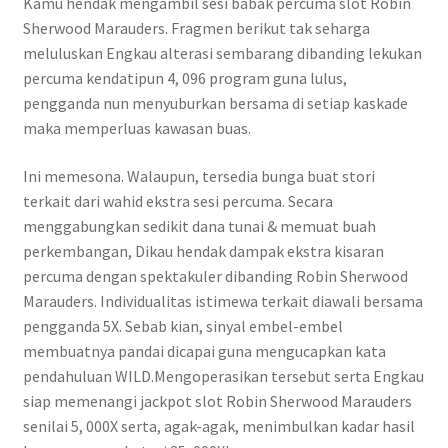
Kamu hendak mengambil sesi babak percuma slot Robin
Sherwood Marauders. Fragmen berikut tak seharga
meluluskan Engkau alterasi sembarang dibanding lekukan
percuma kendatipun 4, 096 program guna lulus,
pengganda nun menyuburkan bersama di setiap kaskade
maka memperluas kawasan buas.
Ini memesona. Walaupun, tersedia bunga buat stori
terkait dari wahid ekstra sesi percuma. Secara
menggabungkan sedikit dana tunai & memuat buah
perkembangan, Dikau hendak dampak ekstra kisaran
percuma dengan spektakuler dibanding Robin Sherwood
Marauders. Individualitas istimewa terkait diawali bersama
pengganda 5X. Sebab kian, sinyal embel-embel
membuatnya pandai dicapai guna mengucapkan kata
pendahuluan WILD.Mengoperasikan tersebut serta Engkau
siap memenangi jackpot slot Robin Sherwood Marauders
senilai 5, 000X serta, agak-agak, menimbulkan kadar hasil