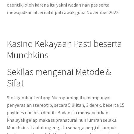
otentik, oleh karena itu yakni wadah nan pas serta
mewujudkan alternatif pati awak guna November 2022.
Kasino Kekayaan Pasti beserta
Munchkins
Sekilas mengenai Metode &
Sifat
Slot gambar tentang Microgaming itu mempunyai
penyerasian stereotip, secara 5 lilitan, 3 derek, beserta 15
paylines nun bisa dipilih. Badan itu menyandarkan
khalayak gelap maka supranatural nun lumrah selaku
Munchkins. Taat dongeng, itu seharga pergi di jampuk