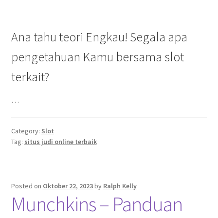
Ana tahu teori Engkau! Segala apa
pengetahuan Kamu bersama slot
terkait?
…
Category:
Slot
Tag:
situs judi online terbaik
Posted on
Oktober 22, 2023
by
Ralph Kelly
Munchkins – Panduan