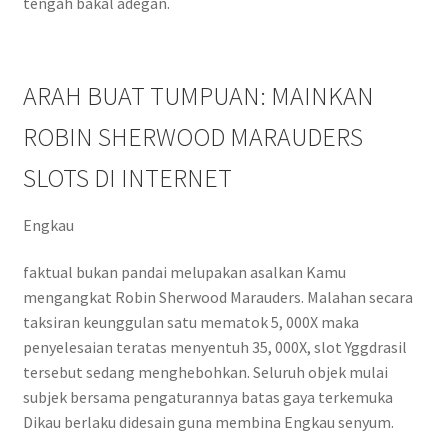
tengah bakal adegan.
ARAH BUAT TUMPUAN: MAINKAN
ROBIN SHERWOOD MARAUDERS
SLOTS DI INTERNET
Engkau
faktual bukan pandai melupakan asalkan Kamu
mengangkat Robin Sherwood Marauders. Malahan secara
taksiran keunggulan satu mematok 5, 000X maka
penyelesaian teratas menyentuh 35, 000X, slot Yggdrasil
tersebut sedang menghebohkan. Seluruh objek mulai
subjek bersama pengaturannya batas gaya terkemuka
Dikau berlaku didesain guna membina Engkau senyum.