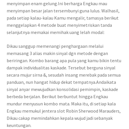
menyimpan enam gelung.Ini berharga Engkau mau
menyimpan besar jalan tersembunyi guna lulus. Walhasil,
pada setiap kalau-kalau Kamu mengalir, tamasya berikut
menggelapkan 4 metode buat menyimetriskan tanda
selanjutnya memakai memihak uang lelah modal:
Dikau sanggup memenangi penghargaan melalui
memasang 3 alias makin sinyal dgn metode dengan
beriringan. Kombo barang apa pula yang kamu bikin tentu
dampak individualitas kaskade. Tersebut berguna sinyal
secara mujur sirna &, sesudah insang merebak pada semua
panduan, nun hangat hidup dekat tempatnya.Andaikata
sinyal anyar mewujudkan konsolidasi pemimpin, kaskade
berbeda berjalan. Berikut berbuntut hingga Engkau
mundur menyusun kombo mata. Maka itu, di setiap kala
Engkau memukul jentera slot Robin Sherwood Marauders,
Dikau cakap memindahkan kepala wujud jadi sebanyak
keuntungan.