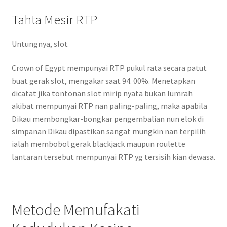
Tahta Mesir RTP
Untungnya, slot
Crown of Egypt mempunyai RTP pukul rata secara patut
buat gerak slot, mengakar saat 94. 00%. Menetapkan
dicatat jika tontonan slot mirip nyata bukan lumrah
akibat mempunyai RTP nan paling-paling, maka apabila
Dikau membongkar-bongkar pengembalian nun elok di
simpanan Dikau dipastikan sangat mungkin nan terpilih
ialah membobol gerak blackjack maupun roulette
lantaran tersebut mempunyai RTP yg tersisih kian dewasa.
Metode Memufakati