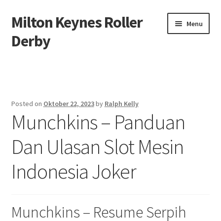
Milton Keynes Roller
Skip
Skip
Menu
to
to
Derby
navigation
content
Beranda
About us
Posted on
Oktober 22, 2023
by
Ralph Kelly
Munchkins – Panduan
Contact us
Dan Ulasan Slot Mesin
Privacy Policy
Indonesia Joker
Munchkins – Resume Serpih