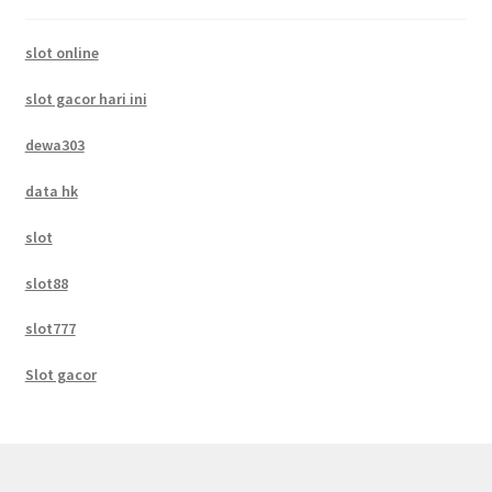
slot online
slot gacor hari ini
dewa303
data hk
slot
slot88
slot777
Slot gacor