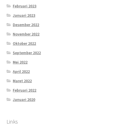
Februari 2023
Januari 2023
Desember 2022
November 2022
Oktober 2022
September 2022
Mei 2022
April 2022
Maret 2022
Februari 2022
Januari 2020
Links