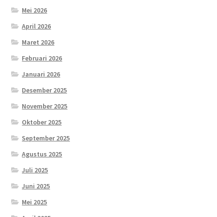
Mei 2026
April 2026
Maret 2026
Februari 2026
Januari 2026
Desember 2025
November 2025
Oktober 2025
September 2025
Agustus 2025
Juli 2025
Juni 2025
Mei 2025