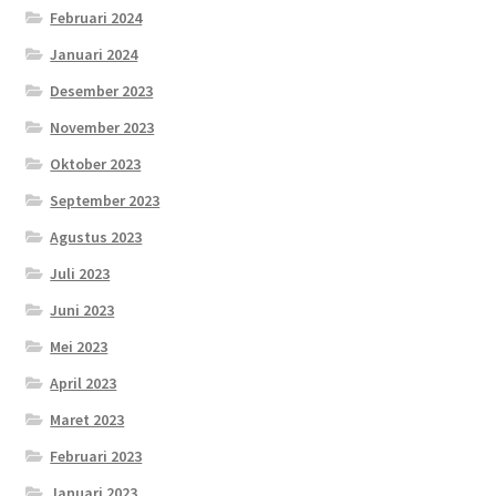
Februari 2024
Januari 2024
Desember 2023
November 2023
Oktober 2023
September 2023
Agustus 2023
Juli 2023
Juni 2023
Mei 2023
April 2023
Maret 2023
Februari 2023
Januari 2023