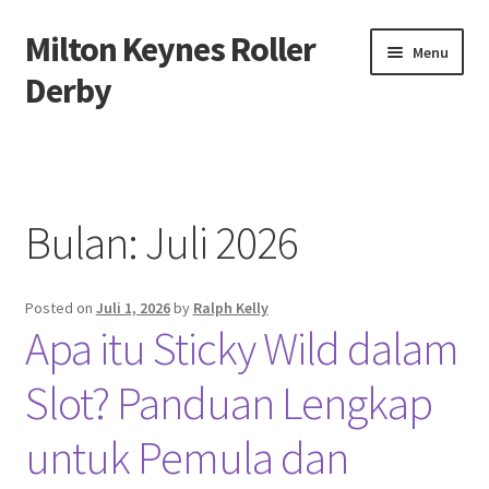
Milton Keynes Roller
Skip
Skip
Menu
to
to
Derby
navigation
content
Beranda
About us
Bulan:
Juli 2026
Contact us
Posted on
Juli 1, 2026
by
Ralph Kelly
Privacy Policy
Apa itu Sticky Wild dalam
Slot? Panduan Lengkap
untuk Pemula dan