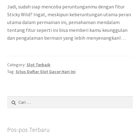
Jadi, sudah siap mencoba peruntunganmu dengan fitur
Sticky Wild? Ingat, meskipun keberuntungan utama peran
utama dalam permainan ini, pemahaman mendalam
tentang fitur seperti ini bisa memberi kamu keunggulan
dan pengalaman bermain yang lebih menyenangkan!…
Category:
Slot Terbaik
Tag:
Situs Daftar Slot Gacor Hari Ini
Cari
untuk:
Pos-pos Terbaru