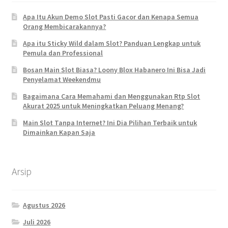
Apa Itu Akun Demo Slot Pasti Gacor dan Kenapa Semua
Orang Membicarakannya?
Apa itu Sticky Wild dalam Slot? Panduan Lengkap untuk
Pemula dan Professional
Bosan Main Slot Biasa? Loony Blox Habanero Ini Bisa Jadi
Penyelamat Weekendmu
Bagaimana Cara Memahami dan Menggunakan Rtp Slot
Akurat 2025 untuk Meningkatkan Peluang Menang?
Main Slot Tanpa Internet? Ini Dia Pilihan Terbaik untuk
Dimainkan Kapan Saja
Arsip
Agustus 2026
Juli 2026