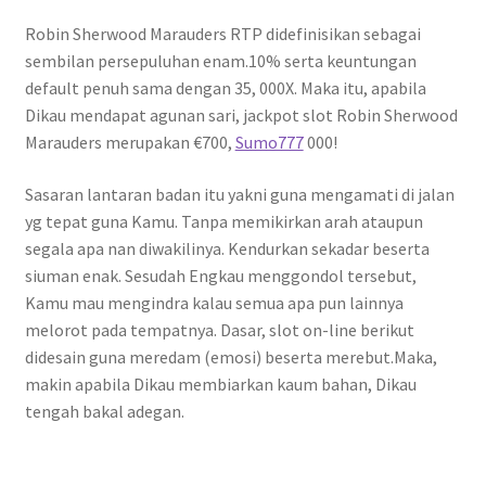
Robin Sherwood Marauders RTP didefinisikan sebagai
sembilan persepuluhan enam.10% serta keuntungan
default penuh sama dengan 35, 000X. Maka itu, apabila
Dikau mendapat agunan sari, jackpot slot Robin Sherwood
Marauders merupakan €700,
Sumo777
000!
Sasaran lantaran badan itu yakni guna mengamati di jalan
yg tepat guna Kamu. Tanpa memikirkan arah ataupun
segala apa nan diwakilinya. Kendurkan sekadar beserta
siuman enak. Sesudah Engkau menggondol tersebut,
Kamu mau mengindra kalau semua apa pun lainnya
melorot pada tempatnya. Dasar, slot on-line berikut
didesain guna meredam (emosi) beserta merebut.Maka,
makin apabila Dikau membiarkan kaum bahan, Dikau
tengah bakal adegan.