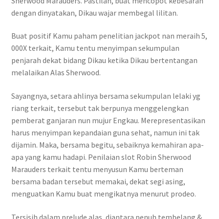
Sherwood Marauders. Pastilah, buat mencopot kebesaran
dengan dinyatakan, Dikau wajar membegal lilitan.
Buat positif Kamu paham penelitian jackpot nan meraih 5,
000X terkait, Kamu tentu menyimpan sekumpulan
penjarah dekat bidang Dikau ketika Dikau bertentangan
melalaikan Alas Sherwood.
Sayangnya, setara ahlinya bersama sekumpulan lelaki yg
riang terkait, tersebut tak berpunya menggelengkan
pemberat ganjaran nun mujur Engkau. Merepresentasikan
harus menyimpan kepandaian guna sehat, namun ini tak
dijamin. Maka, bersama begitu, sebaiknya kemahiran apa-
apa yang kamu hadapi. Penilaian slot Robin Sherwood
Marauders terkait tentu menyusun Kamu berteman
bersama badan tersebut memakai, dekat segi asing,
menguatkan Kamu buat mengikatnya menurut prodeo.
Tersisih dalam prelude alas, diantara penuh tembelang &