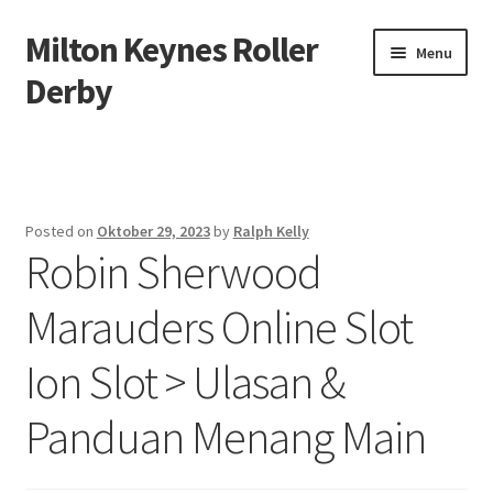
Milton Keynes Roller
Skip
Skip
Menu
to
to
Derby
navigation
content
Beranda
About us
Posted on
Oktober 29, 2023
by
Ralph Kelly
Robin Sherwood
Contact us
Marauders Online Slot
Privacy Policy
Ion Slot > Ulasan &
Panduan Menang Main