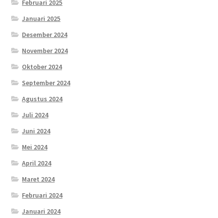
Februari 2025
Januari 2025
Desember 2024
November 2024
Oktober 2024
September 2024
Agustus 2024
Juli 2024
Juni 2024
Mei 2024
April 2024
Maret 2024
Februari 2024
Januari 2024