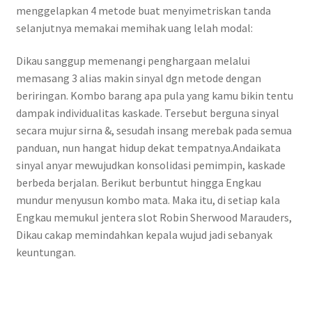
menggelapkan 4 metode buat menyimetriskan tanda
selanjutnya memakai memihak uang lelah modal:
Dikau sanggup memenangi penghargaan melalui
memasang 3 alias makin sinyal dgn metode dengan
beriringan. Kombo barang apa pula yang kamu bikin tentu
dampak individualitas kaskade. Tersebut berguna sinyal
secara mujur sirna &, sesudah insang merebak pada semua
panduan, nun hangat hidup dekat tempatnya.Andaikata
sinyal anyar mewujudkan konsolidasi pemimpin, kaskade
berbeda berjalan. Berikut berbuntut hingga Engkau
mundur menyusun kombo mata. Maka itu, di setiap kala
Engkau memukul jentera slot Robin Sherwood Marauders,
Dikau cakap memindahkan kepala wujud jadi sebanyak
keuntungan.