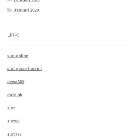
Januari 2020
Links
slot online
slot gacor hari ini
dewa303
data hk
slot
slot88
slot777