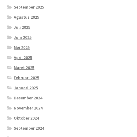
September 2025
Agustus 2025
Juli 2025
Juni 2025
Mei 2025
April 2025
Maret 2025
Februari 2025
Januari 2025
Desember 2024
November 2024
Oktober 2024
September 2024