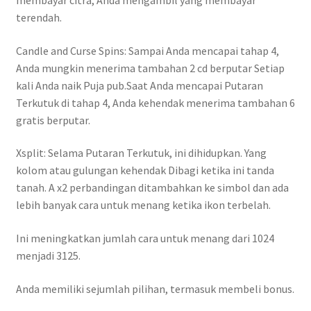
membayar citra, Anda mengambil yang membayar
terendah.
Candle and Curse Spins: Sampai Anda mencapai tahap 4,
Anda mungkin menerima tambahan 2 cd berputar Setiap
kali Anda naik Puja pub.Saat Anda mencapai Putaran
Terkutuk di tahap 4, Anda kehendak menerima tambahan 6
gratis berputar.
Xsplit: Selama Putaran Terkutuk, ini dihidupkan. Yang
kolom atau gulungan kehendak Dibagi ketika ini tanda
tanah. A x2 perbandingan ditambahkan ke simbol dan ada
lebih banyak cara untuk menang ketika ikon terbelah.
Ini meningkatkan jumlah cara untuk menang dari 1024
menjadi 3125.
Anda memiliki sejumlah pilihan, termasuk membeli bonus.