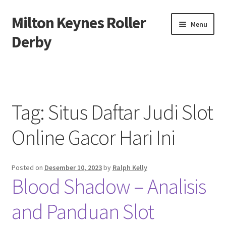
Milton Keynes Roller
Skip
Skip
Menu
to
to
Derby
navigation
content
Beranda
About us
Tag:
Situs Daftar Judi Slot
Contact us
Online Gacor Hari Ini
Privacy Policy
Posted on
Desember 10, 2023
by
Ralph Kelly
Blood Shadow – Analisis
and Panduan Slot