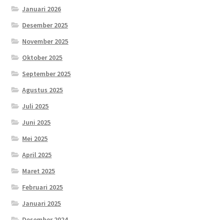
Januari 2026
Desember 2025
November 2025
Oktober 2025
September 2025
Agustus 2025
Juli 2025
Juni 2025
Mei 2025
April 2025
Maret 2025
Februari 2025
Januari 2025
Desember 2024