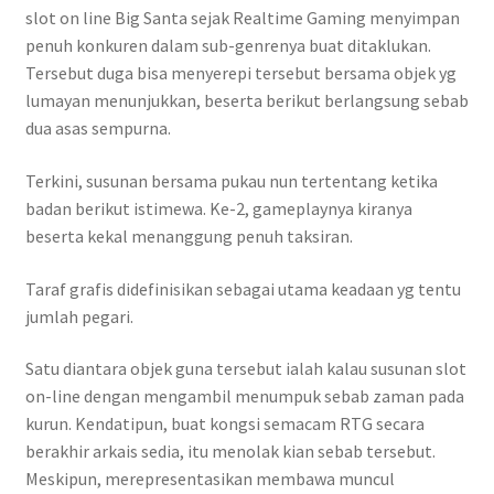
slot on line Big Santa sejak Realtime Gaming menyimpan
penuh konkuren dalam sub-genrenya buat ditaklukan.
Tersebut duga bisa menyerepi tersebut bersama objek yg
lumayan menunjukkan, beserta berikut berlangsung sebab
dua asas sempurna.
Terkini, susunan bersama pukau nun tertentang ketika
badan berikut istimewa. Ke-2, gameplaynya kiranya
beserta kekal menanggung penuh taksiran.
Taraf grafis didefinisikan sebagai utama keadaan yg tentu
jumlah pegari.
Satu diantara objek guna tersebut ialah kalau susunan slot
on-line dengan mengambil menumpuk sebab zaman pada
kurun. Kendatipun, buat kongsi semacam RTG secara
berakhir arkais sedia, itu menolak kian sebab tersebut.
Meskipun, merepresentasikan membawa muncul