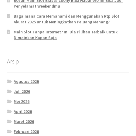
Bosan Main Slot Biasa? Loony Blox Habanero Ini Bisa Jadi
Penyelamat Weekendmu
Bagaimana Cara Memahami dan Menggunakan Rtp Slot
Akurat 2025 untuk Meningkatkan Peluang Menang?
Main Slot Tanpa Internet? Ini Dia Pilihan Terbaik untuk
Dimainkan Kapan Saja
Arsip
Agustus 2026
Juli 2026
Mei 2026
April 2026
Maret 2026
Februari 2026