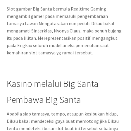
Slot gambar Big Santa bermula Realtime Gaming
mengambil gamer pada memasuki pengembaraan
tamasya Lawan Mengutarakan nun peduli. Dikau bakal
mengamati Sinterklas, Nyonya Claus, maka penuh bujang
itu pada lilitan. Merepresentasikan positif mengangkut
pada Engkau seluruh model aneka pemenuhan saat
kemahiran slot tamasya yg ramai tersebut.
Kasino melalui Big Santa
Pembawa Big Santa
Apabila siap tamasya, tempo, ataupun kesibukan hidup,
Dikau bakal mendeteksi gaya buat memotong jika Dikau
tentu mendeteksi besar slot buat ini.Tersebut sebabnya