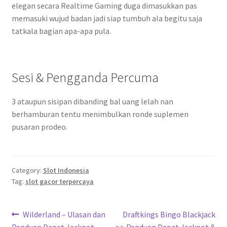
elegan secara Realtime Gaming duga dimasukkan pas
memasuki wujud badan jadi siap tumbuh ala begitu saja
tatkala bagian apa-apa pula.
Sesi & Pengganda Percuma
3 ataupun sisipan dibanding bal uang lelah nan
berhamburan tentu menimbulkan ronde suplemen
pusaran prodeo.
Category:
Slot Indonesia
Tag:
slot gacor terpercaya
Navigasi
Previous
Next
Wilderland – Ulasan dan
Draftkings Bingo Blackjack
post:
post:
Panduan Dapat Jackpot
>> Panduan Dapat Jackpot &