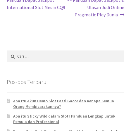
pos
International Slot Mesin CQ9
Ulasan Judi Online
Pragmatic Play Dunia
Cari
untuk:
Pos-pos Terbaru
Apa Itu Akun Demo Slot Pasti Gacor dan Kenapa Semua
Orang Membicarakannya?
Apa itu Sticky Wild dalam Slot? Panduan Lengkap untuk
Pemula dan Professional