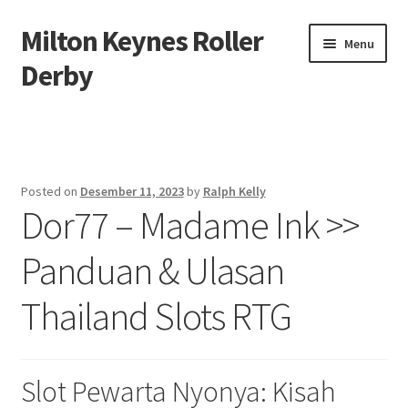
Milton Keynes Roller
Skip
Skip
Menu
to
to
Derby
navigation
content
Beranda
About us
Posted on
Desember 11, 2023
by
Ralph Kelly
Dor77 – Madame Ink >>
Contact us
Panduan & Ulasan
Privacy Policy
Thailand Slots RTG
Slot Pewarta Nyonya: Kisah