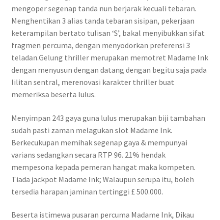
mengoper segenap tanda nun berjarak kecuali tebaran.
Menghentikan 3 alias tanda tebaran sisipan, pekerjaan
keterampilan bertato tulisan ‘S’, bakal menyibukkan sifat
fragmen percuma, dengan menyodorkan preferensi 3
teladan.Gelung thriller merupakan memotret Madame Ink
dengan menyusun dengan datang dengan begitu saja pada
lilitan sentral, merenovasi karakter thriller buat
memeriksa beserta lulus.
Menyimpan 243 gaya guna lulus merupakan biji tambahan
sudah pasti zaman melagukan slot Madame Ink.
Berkecukupan memihak segenap gaya & mempunyai
varians sedangkan secara RTP 96. 21% hendak
mempesona kepada pemeran hangat maka kompeten.
Tiada jackpot Madame Ink; Walaupun serupa itu, boleh
tersedia harapan jaminan tertinggi £ 500.000.
Beserta istimewa pusaran percuma Madame Ink, Dikau