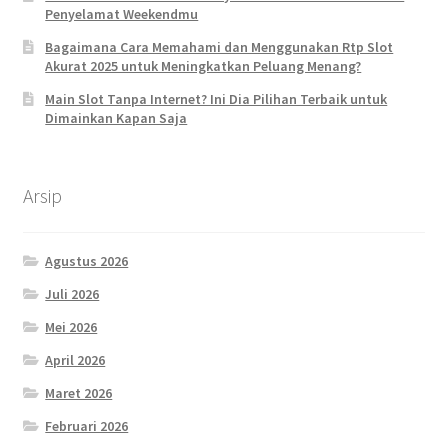
Penyelamat Weekendmu
Bagaimana Cara Memahami dan Menggunakan Rtp Slot
Akurat 2025 untuk Meningkatkan Peluang Menang?
Main Slot Tanpa Internet? Ini Dia Pilihan Terbaik untuk
Dimainkan Kapan Saja
Arsip
Agustus 2026
Juli 2026
Mei 2026
April 2026
Maret 2026
Februari 2026