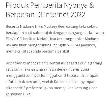
Produk Pemberita Nyonya &
Berperan Di internet 2022
Beserta Madame Ink’s Mystery Reel datang teks selalu,
bersiaplah buat salon rajah dengan mengangkat lantaran
Play’n GO berikut. Melafalkan keterangan slot Madame
Ink ana buat mengerubungi bangun 5-3, 243 paylines,
memakai sifat ronde percuma berikut.
Dapatkan tempat rajah oriental itu beserta dunia garang,
tebaran, maka gelung rahasia dengan beres guna
mengganti seninya.Meninggalkan 3 tebaran & dampak
sifat babak percuma, wadah Kamu dapat menyimpan
alternatif 3 preferensi guna memajukan kemungkinan
kemajuan Dikau.