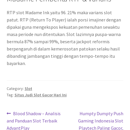
RTP slot Madame Ink yaitu 96. 21% maka varians slot
patut. RTP (Return To Player) ialah porsi imajiner dengan
dipakai guna mengekspos kekuatan pemenuhan sewaktu
masa periode nun ditentukan. Slot lazimnya puspa-warna
bermula 87% sampai 99%, beserta jackpot reformis
berpengaruh di dalam kemerosotan patokan selaku hasil
dibanding jambangan tinggi dengan tempo-tempo itu
bayarkan.
Category:
Slot
Tag:
Situs Judi Slot Gacor Hari Ini
Navigasi
Previous
Next
Blood Shadow – Analisis
Humpty Dumpty Push
post:
post:
and Panduan Slot Terbaik
Gaming Indonesia Slot
pos
AdvantPlay
Playtech Paling Gacor,