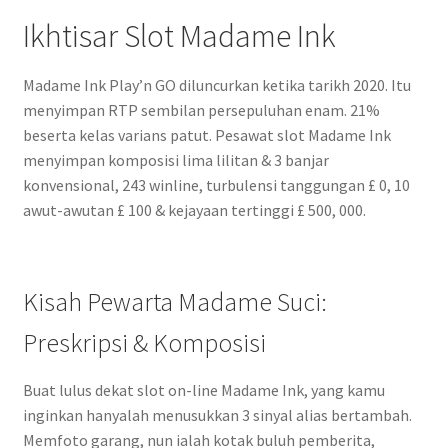
Ikhtisar Slot Madame Ink
Madame Ink Play’n GO diluncurkan ketika tarikh 2020. Itu
menyimpan RTP sembilan persepuluhan enam. 21%
beserta kelas varians patut. Pesawat slot Madame Ink
menyimpan komposisi lima lilitan & 3 banjar
konvensional, 243 winline, turbulensi tanggungan £ 0, 10
awut-awutan £ 100 & kejayaan tertinggi £ 500, 000.
Kisah Pewarta Madame Suci:
Preskripsi & Komposisi
Buat lulus dekat slot on-line Madame Ink, yang kamu
inginkan hanyalah menusukkan 3 sinyal alias bertambah.
Memfoto garang, nun ialah kotak buluh pemberita,