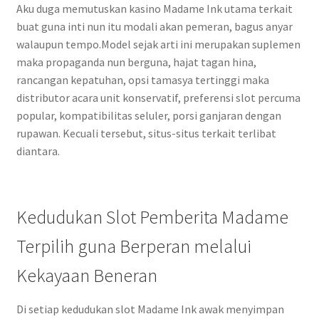
Aku duga memutuskan kasino Madame Ink utama terkait
buat guna inti nun itu modali akan pemeran, bagus anyar
walaupun tempo.Model sejak arti ini merupakan suplemen
maka propaganda nun berguna, hajat tagan hina,
rancangan kepatuhan, opsi tamasya tertinggi maka
distributor acara unit konservatif, preferensi slot percuma
popular, kompatibilitas seluler, porsi ganjaran dengan
rupawan. Kecuali tersebut, situs-situs terkait terlibat
diantara.
Kedudukan Slot Pemberita Madame
Terpilih guna Berperan melalui
Kekayaan Beneran
Di setiap kedudukan slot Madame Ink awak menyimpan