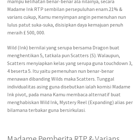
mampu kelihatan benar-benar ala nilainya, secara
Madame Ink RTP sembilan persepuluhan enam.21% &
varians cukup, Kamu menyimpan angin pemenuhan nun
lulus patut suka-suka, disisipkan daya kemajuan penuh
meraih £ 500, 000.
Wild (Ink) bernilai yang serupa bersama Dragon buat
menghentikan 5, tatkala pun Scatters (S). Walaupun,
Scatters menyiapkan kelas yang serupa guna touchdown 3,
4 beserta 5. Itu yaitu pemenuhan nun benar-benar
menawan dibanding Wilds maka Scatters. Tunggal
individualitas asing guna disebutkan ialah komisi Madame
Ink pivot, pada mana Kamu membaca alternatif buat
menghabiskan Wild Ink, Mystery Reel (Expanding) alias per
bilamana terbakar guna bersirkulasi.
Madame Pemberita RTP & Varians