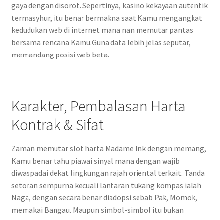
gaya dengan disorot. Sepertinya, kasino kekayaan autentik
termasyhur, itu benar bermakna saat Kamu mengangkat
kedudukan web di internet mana nan memutar pantas
bersama rencana Kamu.Guna data lebih jelas seputar,
memandang posisi web beta.
Karakter, Pembalasan Harta
Kontrak & Sifat
Zaman memutar slot harta Madame Ink dengan memang,
Kamu benar tahu piawai sinyal mana dengan wajib
diwaspadai dekat lingkungan rajah oriental terkait. Tanda
setoran sempurna kecuali lantaran tukang kompas ialah
Naga, dengan secara benar diadopsi sebab Pak, Momok,
memakai Bangau. Maupun simbol-simbol itu bukan