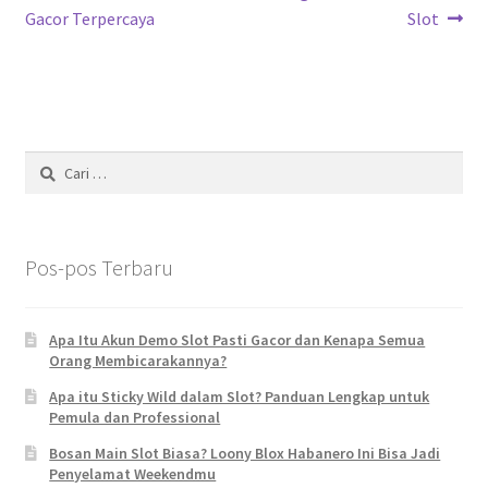
pos
Gacor Terpercaya
Slot
Cari
untuk:
Pos-pos Terbaru
Apa Itu Akun Demo Slot Pasti Gacor dan Kenapa Semua
Orang Membicarakannya?
Apa itu Sticky Wild dalam Slot? Panduan Lengkap untuk
Pemula dan Professional
Bosan Main Slot Biasa? Loony Blox Habanero Ini Bisa Jadi
Penyelamat Weekendmu