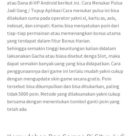
atau Dana di HP Android berikut ini.. Cara Menukar Pulsa
Jadi Uang / Topup Aplikasi Cara menukar pulsa ini bisa
dilakukan cuma pada operator yakni xl, kartu as, axis,
indosat, dan simpati. Kamu bisa menyatukan poin dari
tiap-tiap permainan atau memenangkan bonus utama
yang terdapat dalam fitur Bonus Harian.
Sehingga semakin tinggi keuntungan kalian didalam
laksanakan Gacha atau biasa disebut denga Slot, maka
dapat semakin banyak uang yang bisa didapatkan. Cara
penggunaannya dari game ini terlalu mudah yakni cukup
dengan mengupdate skin game secara gratis. Poin
tersebut bisa dikumpulkan dan bisa ditukarkan, paling
tidak 5000 poin. Metode yang dilaksanakan yakni cukup
bersama dengan menentukan tombol ganti poin yang
telah ada.