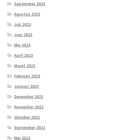
September 2023
Agustus 2023
Juli 2023
Juni 2023
Mei 2023
April 2023
Maret 2023
Februari 2023
Januari 2023
Desember 2022
November 2022
Oktober 2022
September 2022
Mei 2022