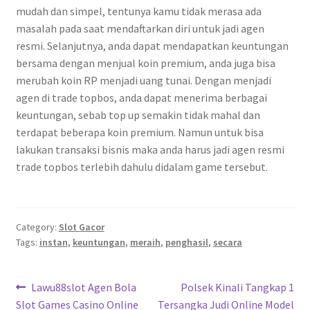
mudah dan simpel, tentunya kamu tidak merasa ada
masalah pada saat mendaftarkan diri untuk jadi agen
resmi. Selanjutnya, anda dapat mendapatkan keuntungan
bersama dengan menjual koin premium, anda juga bisa
merubah koin RP menjadi uang tunai. Dengan menjadi
agen di trade topbos, anda dapat menerima berbagai
keuntungan, sebab top up semakin tidak mahal dan
terdapat beberapa koin premium. Namun untuk bisa
lakukan transaksi bisnis maka anda harus jadi agen resmi
trade topbos terlebih dahulu didalam game tersebut.
Category:
Slot Gacor
Tags:
instan
,
keuntungan
,
meraih
,
penghasil
,
secara
Navigasi
Previous
Next
Lawu88slot Agen Bola
Polsek Kinali Tangkap 1
post:
post:
Slot Games Casino Online
Tersangka Judi Online Model