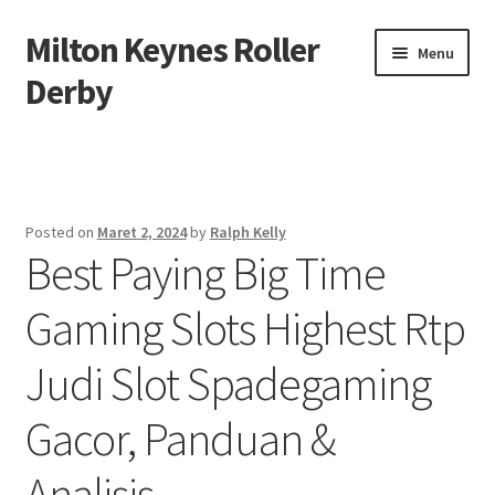
Milton Keynes Roller
Skip
Skip
Menu
to
to
Derby
navigation
content
Beranda
About us
Posted on
Maret 2, 2024
by
Ralph Kelly
Best Paying Big Time
Contact us
Gaming Slots Highest Rtp
Privacy Policy
Judi Slot Spadegaming
Gacor, Panduan &
Analisis