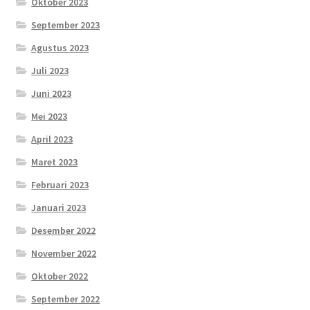
Oktober 2023
September 2023
Agustus 2023
Juli 2023
Juni 2023
Mei 2023
April 2023
Maret 2023
Februari 2023
Januari 2023
Desember 2022
November 2022
Oktober 2022
September 2022