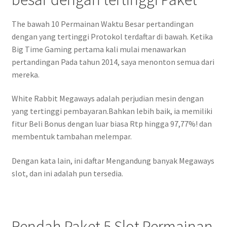
The bawah 10 Permainan Waktu Besar pertandingan
dengan yang tertinggi Protokol terdaftar di bawah. Ketika
Big Time Gaming pertama kali mulai menawarkan
pertandingan Pada tahun 2014, saya menonton semua dari
mereka.
White Rabbit Megaways adalah perjudian mesin dengan
yang tertinggi pembayaran.Bahkan lebih baik, ia memiliki
fitur Beli Bonus dengan luar biasa Rtp hingga 97,77%! dan
membentuk tambahan melempar.
Dengan kata lain, ini daftar Mengandung banyak Megaways
slot, dan ini adalah pun tersedia.
Rendah Paket 5 Slot Permainan