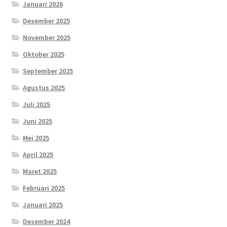
Januari 2026
Desember 2025
November 2025
Oktober 2025
September 2025
Agustus 2025
Juli 2025
Juni 2025
Mei 2025
April 2025
Maret 2025
Februari 2025
Januari 2025
Desember 2024