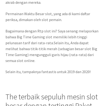
akrab dengan mereka.
Permainan Waktu Besar slot, yang ada di kami daftar
periksa, dimakan oleh slot pemain.
Bagaimana dengan Rtp slot ini? Saya senang melaporkan
bahwa Big Time Gaming slot memiliki lebih tinggi
pelunasan tarif dari rata-rata.Selain itu, Anda dapat
melihat bahwa titik-titik merah (sebagian besar slot Big
Time Gaming) mengungguli garis hijau (rata-rata) dari
semua slot online.
Selain itu, tampaknya fantastis untuk 2019 dan 2020!
The terbaik sepuluh mesin slot
besar dengan tertinggi Paket