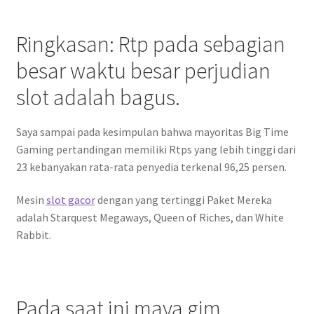
Ringkasan: Rtp pada sebagian
besar waktu besar perjudian
slot adalah bagus.
Saya sampai pada kesimpulan bahwa mayoritas Big Time
Gaming pertandingan memiliki Rtps yang lebih tinggi dari
23 kebanyakan rata-rata penyedia terkenal 96,25 persen.
Mesin
slot gacor
dengan yang tertinggi Paket Mereka
adalah Starquest Megaways, Queen of Riches, dan White
Rabbit.
Pada saat ini maya gim,