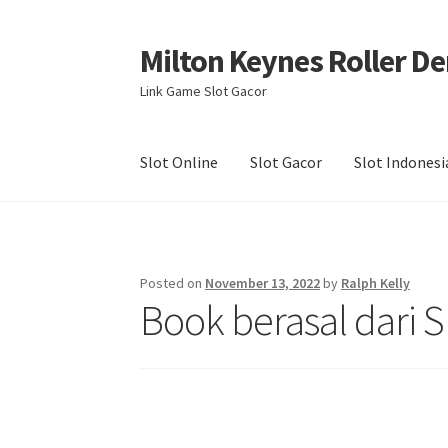
Milton Keynes Roller D
Skip
Skip
to
to
Link Game Slot Gacor
navigation
content
Slot Online
Slot Gacor
Slot Indonesi
Beranda
About us
Contact us
Privacy Policy
Posted on
November 13, 2022
by
Ralph Kelly
Book berasal dari 