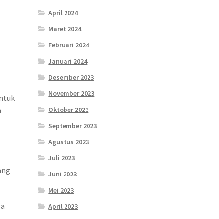
April 2024
Maret 2024
Februari 2024
Januari 2024
Desember 2023
November 2023
untuk
Oktober 2023
m
September 2023
Agustus 2023
Juli 2023
ang
Juni 2023
Mei 2023
ga
April 2023