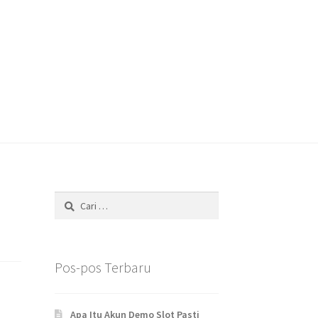
Cari
untuk:
Pos-pos Terbaru
Apa Itu Akun Demo Slot Pasti