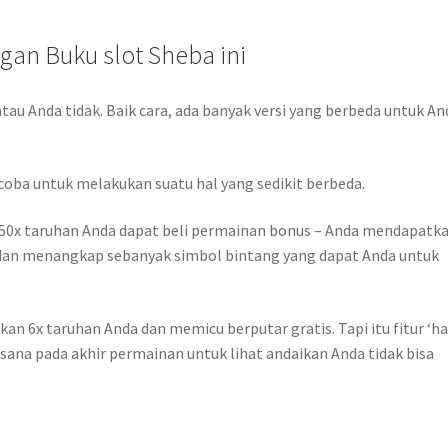
an Buku slot Sheba ini
au Anda tidak. Baik cara, ada banyak versi yang berbeda untuk An
a coba untuk melakukan suatu hal yang sedikit berbeda.
 50x taruhan Anda dapat beli permainan bonus – Anda mendapatka
 dan menangkap sebanyak simbol bintang yang dapat Anda untuk
n 6x taruhan Anda dan memicu berputar gratis. Tapi itu fitur ‘ha
ana pada akhir permainan untuk lihat andaikan Anda tidak bisa