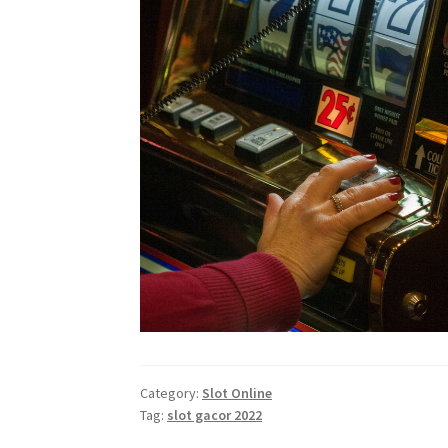
Category:
Slot Online
Tag:
slot gacor 2022