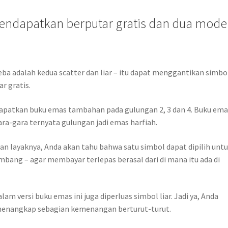
endapatkan berputar gratis dan dua mode
ba adalah kedua scatter dan liar – itu dapat menggantikan simbo
r gratis.
dapatkan buku emas tambahan pada gulungan 2, 3 dan 4. Buku emas
-gara ternyata gulungan jadi emas harfiah.
n layaknya, Anda akan tahu bahwa satu simbol dapat dipilih unt
bang – agar membayar terlepas berasal dari di mana itu ada di
lam versi buku emas ini juga diperluas simbol liar. Jadi ya, Anda
menangkap sebagian kemenangan berturut-turut.