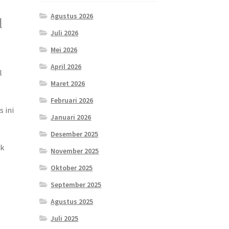
Agustus 2026
l
Juli 2026
Mei 2026
April 2026
l
Maret 2026
Februari 2026
 ini
Januari 2026
Desember 2025
uk
November 2025
Oktober 2025
September 2025
Agustus 2025
Juli 2025