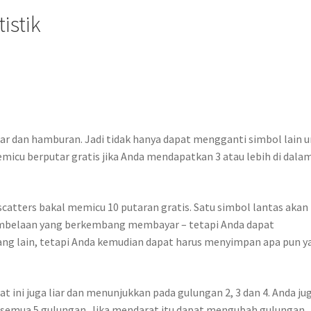
istik
liar dan hamburan. Jadi tidak hanya dapat mengganti simbol lain 
cu berputar gratis jika Anda mendapatkan 3 atau lebih di dala
 scatters bakal memicu 10 putaran gratis. Satu simbol lantas akan
pembelaan yang berkembang membayar – tetapi Anda dapat
g lain, tetapi Anda kemudian dapat harus menyimpan apa pun y
 ini juga liar dan menunjukkan pada gulungan 2, 3 dan 4. Anda ju
a semua 5 gulungan. Jika mendarat itu dapat mengubah gulungan