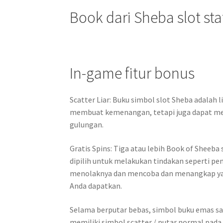
Book dari Sheba slot stat
In-game fitur bonus
Scatter Liar: Buku simbol slot Sheba adalah 
membuat kemenangan, tetapi juga dapat memi
gulungan.
Gratis Spins: Tiga atau lebih Book of Sheeba
dipilih untuk melakukan tindakan seperti 
menolaknya dan mencoba dan menangkap yan
Anda dapatkan.
Selama berputar bebas, simbol buku emas saat
memiliki simbol scatter / putar normal pad