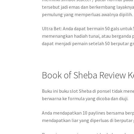
tersebut jadi emas dan berkembang layakny
pemulung yang memperluas awalnya dipilih.
Ultra Bet: Anda dapat bermain 50 gals untuk
memenangkan hadiah tunai, atau berganda pad
dapat menjadi pemain setelah 50 berputar gra
Book of Sheba Review 
Buku ini buku slot Sheba di ponsel tidak me
berwarna ke formula yang dicoba dan diuji.
Anda mendapatkan 10 paylines bersama berpu
mendapatkan liar yang diperluas di berputar 