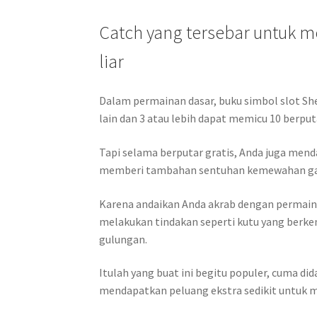
Catch yang tersebar untuk m
liar
Dalam permainan dasar, buku simbol slot She
lain dan 3 atau lebih dapat memicu 10 berputa
Tapi selama berputar gratis, Anda juga men
memberi tambahan sentuhan kemewahan gara
Karena andaikan Anda akrab dengan permaina
melakukan tindakan seperti kutu yang berkem
gulungan.
Itulah yang buat ini begitu populer, cuma dida
mendapatkan peluang ekstra sedikit untuk 