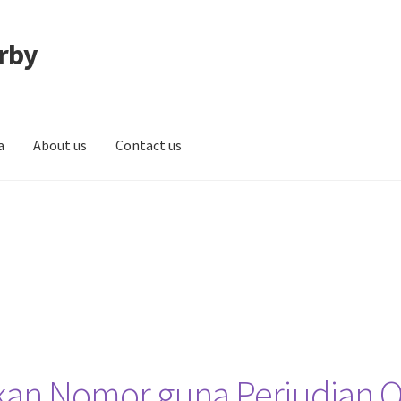
erby
a
About us
Contact us
an Nomor guna Perjudian 