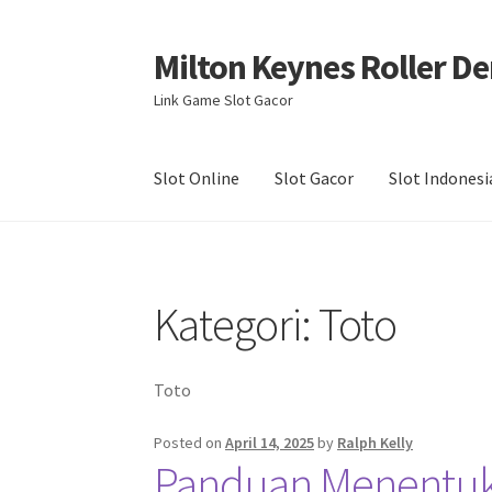
Milton Keynes Roller D
Skip
Skip
to
to
Link Game Slot Gacor
navigation
content
Slot Online
Slot Gacor
Slot Indonesi
Beranda
About us
Contact us
Privacy Policy
Kategori:
Toto
Toto
Posted on
April 14, 2025
by
Ralph Kelly
Panduan Menentuk