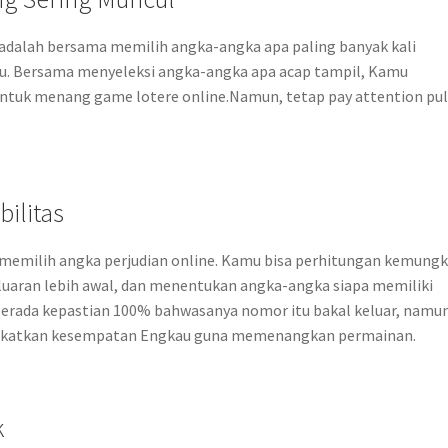
 adalah bersama memilih angka-angka apa paling banyak kali
lu. Bersama menyeleksi angka-angka apa acap tampil, Kamu
ntuk menang game lotere online.Namun, tetap pay attention pu
ilitas
 memilih angka perjudian online. Kamu bisa perhitungan kemung
uaran lebih awal, dan menentukan angka-angka siapa memiliki
 berada kepastian 100% bahwasanya nomor itu bakal keluar, namu
atkan kesempatan Engkau guna memenangkan permainan.
k