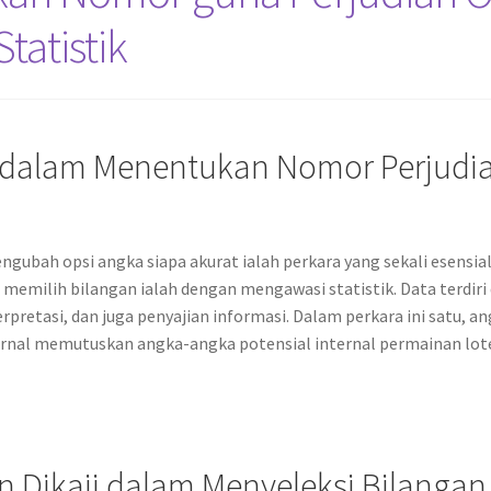
tatistik
i dalam Menentukan Nomor Perjudi
gubah opsi angka siapa akurat ialah perkara yang sekali esensial
memilih bilangan ialah dengan mengawasi statistik. Data terdiri 
rpretasi, dan juga penyajian informasi. Dalam perkara ini satu, a
ernal memutuskan angka-angka potensial internal permainan lot
n Dikaji dalam Menyeleksi Bilangan