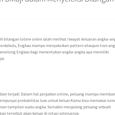
lih bilangan lotere onlen ialah melihat riwayat keluaran angka-a
n terdahulu, Engkau mampu menyaksikan pattern ataupun tren an
k menolong Engkau bagi menentukan angka-angka apa memiliki
ya.
adian terjadi. Dalam hal perjudian online, peluang mampu memba
punyai probabilitas luas untuk keluar.Kamu bisa memakai rum
nan tampilan suatu angka. Semakin menjulang peluang sebuah
n tersebut akan keluar di rotasi seterusnya.