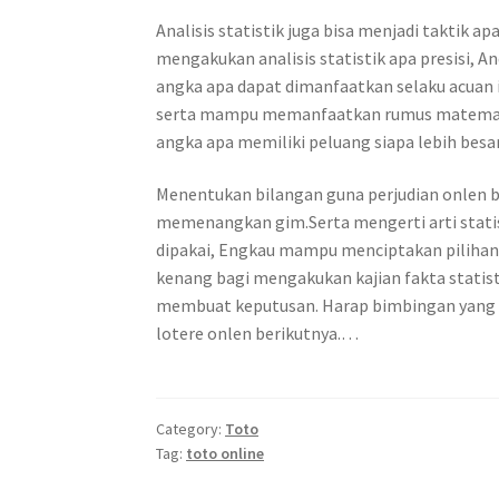
Analisis statistik juga bisa menjadi taktik 
mengakukan analisis statistik apa presisi
angka apa dapat dimanfaatkan selaku acuan i
serta mampu memanfaatkan rumus matemati
angka apa memiliki peluang siapa lebih besar
Menentukan bilangan guna perjudian onlen
memenangkan gim.Serta mengerti arti statist
dipakai, Engkau mampu menciptakan pilihan b
kenang bagi mengakukan kajian fakta statist
membuat keputusan. Harap bimbingan yang sa
lotere onlen berikutnya.…
Category:
Toto
Tag:
toto online