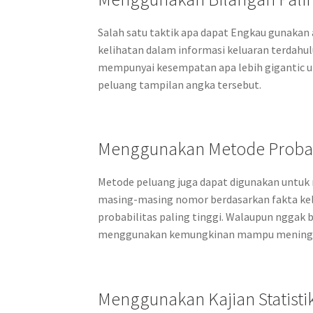
Salah satu taktik apa dapat Engkau gunakan
kelihatan dalam informasi keluaran terdahu
mempunyai kesempatan apa lebih gigantic u
peluang tampilan angka tersebut.
Menggunakan Metode Probab
Metode peluang juga dapat digunakan untuk
masing-masing nomor berdasarkan fakta kel
probabilitas paling tinggi. Walaupun nggak
menggunakan kemungkinan mampu meningk
Menggunakan Kajian Statisti