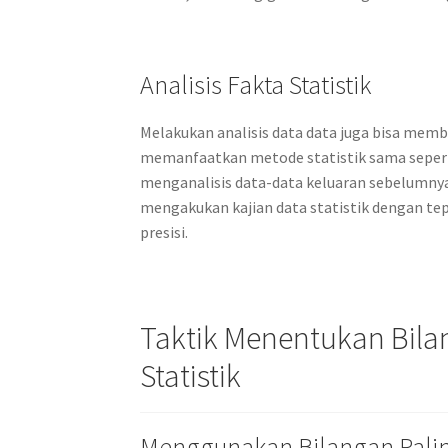
Analisis Fakta Statistik
Melakukan analisis data data juga bisa mem
memanfaatkan metode statistik sama seperti 
menganalisis data-data keluaran sebelumny
mengakukan kajian data statistik dengan t
presisi.
Taktik Menentukan Bila
Statistik
Menggunakan Bilangan Palin