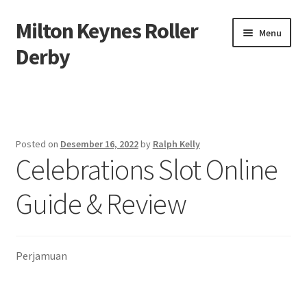
Milton Keynes Roller
Skip
Skip
Menu
to
to
Derby
navigation
content
Beranda
About us
Posted on
Desember 16, 2022
by
Ralph Kelly
Celebrations Slot Online
Contact us
Guide & Review
Privacy Policy
Perjamuan