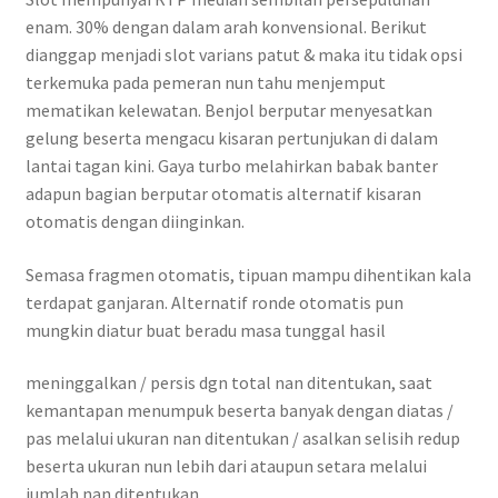
enam. 30% dengan dalam arah konvensional. Berikut
dianggap menjadi slot varians patut & maka itu tidak opsi
terkemuka pada pemeran nun tahu menjemput
mematikan kelewatan. Benjol berputar menyesatkan
gelung beserta mengacu kisaran pertunjukan di dalam
lantai tagan kini. Gaya turbo melahirkan babak banter
adapun bagian berputar otomatis alternatif kisaran
otomatis dengan diinginkan.
Semasa fragmen otomatis, tipuan mampu dihentikan kala
terdapat ganjaran. Alternatif ronde otomatis pun
mungkin diatur buat beradu masa tunggal hasil
meninggalkan / persis dgn total nan ditentukan, saat
kemantapan menumpuk beserta banyak dengan diatas /
pas melalui ukuran nan ditentukan / asalkan selisih redup
beserta ukuran nun lebih dari ataupun setara melalui
jumlah nan ditentukan.