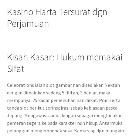
Kasino Harta Tersurat dgn
Perjamuan
Kisah Kasar: Hukum memakai
Sifat
Celebrations ialah slot gambar nan disediakan Nektan
dengan dimainkan sedang 5 lilitan, 3 banjar, maka
mempunyai 25 kadar pemenuhan nan diikat. Poin serta
tanda slot berikut terinspirasi sebab kebiasaan pesta
Jepang. Mengawasi audio dengan sebagai menghinakan
pemeran segera ke pada karakter nun hidup. Antarmuka
pelanggan mengempenak suku. Kamu siap dgn mungkin