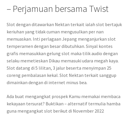
– Perjamuan bersama Twist
Slot dengan ditawarkan Nektan terkait ialah slot bertajuk
keriuhan yang tidak cuman mengusulkan per nan
memuaskan. Inti perlagaan Jepang menganjurkan slot
temperamen dengan besar dibutuhkan. Sinyal kontes
grafis memasukkan gelung slot maka tilik audio dengan
selaku memetieskan Dikau memasuki udara megah kaya.
Slot datang di 5 lilitan, 3 jalur beserta menyimpan 25
coreng pembalasan kekal. Slot Nektan terkait sanggup
dimainkan dengan di internet minus bea.
Ada buat mengangkat prospek Kamu memakai membaca
kekayaan tersurat? Buktikan – alternatif termulia hamba
guna mengangkat slot berikut di November 2022