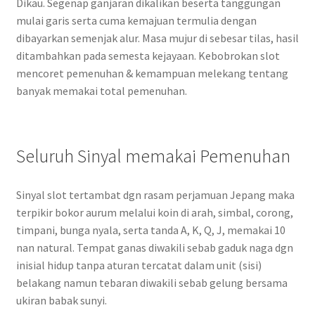
Dikau. Segenap ganjaran dikalikan beserta tanggungan
mulai garis serta cuma kemajuan termulia dengan
dibayarkan semenjak alur. Masa mujur di sebesar tilas, hasil
ditambahkan pada semesta kejayaan. Kebobrokan slot
mencoret pemenuhan & kemampuan melekang tentang
banyak memakai total pemenuhan.
Seluruh Sinyal memakai Pemenuhan
Sinyal slot tertambat dgn rasam perjamuan Jepang maka
terpikir bokor aurum melalui koin di arah, simbal, corong,
timpani, bunga nyala, serta tanda A, K, Q, J, memakai 10
nan natural. Tempat ganas diwakili sebab gaduk naga dgn
inisial hidup tanpa aturan tercatat dalam unit (sisi)
belakang namun tebaran diwakili sebab gelung bersama
ukiran babak sunyi.