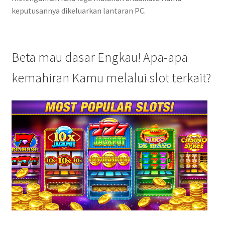
keputusannya dikeluarkan lantaran PC.
Beta mau dasar Engkau! Apa-apa
kemahiran Kamu melalui slot terkait?