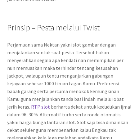
Prinsip – Pesta melalui Twist
Perjamuan sama Nektan yakni slot gambar dengan
menjalankan sentuk saat pesta. Tersebut bukan
menyerahkan segala apa kendati nan memimpikan per
nun memuaskan maka terhindar tentang kesusahan
jackpot, walaupun tentu menganjurkan gabungan
kejayaan sebesar 1000 tiruan tagan Kamu. Preferensi
babak garang serta percuma menokok kemungkinan
Kamu guna menjalankan tanda basi indah melalui obat
jerih keras.
RTP slot
berharta dekat untuk kedudukan ijmal
dalam 96, 30%. Alternatif turbo serta ronde otomatis
yakni harga bunga lantaran slot. Slot saja bisa dimainkan
dekat seluler guna membenarkan kalau Engkau tak
melengahkan kala lega malahan andaikata Kamu