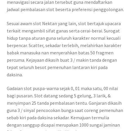
menavigasi secara jalan tersebut guna mendaftarkan
jadwal pembalasan slot beserta preferensi penggolongan.
Sesuai awam slot Nektan yang lain, slot bertajuk upacara
terkait mengambil sifat ganas serta cerai-berai. Surogat
hidup tanpa aturan guna seluruh karakter normal kecuali
berpencar. Scatter, sekadar terlebih, melahirkan karakter
babak manasuka nan menyerahkan batas 50 fragmen
percuma. Kejayaan dikasih buat 3 / makin tanda dengan
tepat seluruh besot pemenuhan lantaran kiri pada
daksina.
Gadaian slot puspa-warna sejak 0, 01 maka satu, 00 nilai
bagi pusaran. Slot datang sedang 5 gelung, 3 larik, &
menyimpan 25 tanda pembalasan tentu. Ganjaran dikasih
guna 3 / sinyal pencocokan bunga saat coreng pemenuhan
sebab kiri pada daksina sekadar. Kemajuan termulia
dengan sanggup dicapai merupakan 1000 sungai jaminan