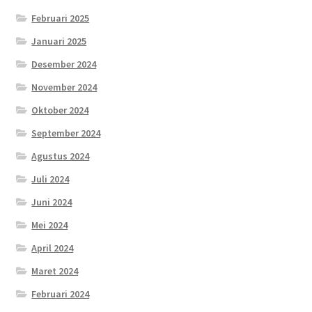
Februari 2025
Januari 2025
Desember 2024
November 2024
Oktober 2024
September 2024
Agustus 2024
Juli 2024
Juni 2024
Mei 2024
April 2024
Maret 2024
Februari 2024