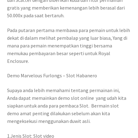
dan Scatter dengan diberikan kuda dan fitur permainan
gratis yang memberikan kemenangan lebih berasal dari
50.000x pada saat bertaruh.
Pada putaran pertama membawa para pemain untuk lebih
dekat di dalam melihat pembalap yang luar biasa, Yang di
mana para pemain menempatkan tinggi bersama
memukau pembayaran besar seperti untuk Royal
Enclosure.
Demo Marvelous Furlongs – Slot Habanero
Supaya anda lebih memahami tentang permainan ini,
Anda dapat memainkan demo slot online yang udah kita
siapkan untuk anda para pembaca Slot. Bermain slot
demo amat penting dilakukan sebelum akan kita
mengeksekusi menggunakan duwit asli.
1.Jenis Slot: Slot video