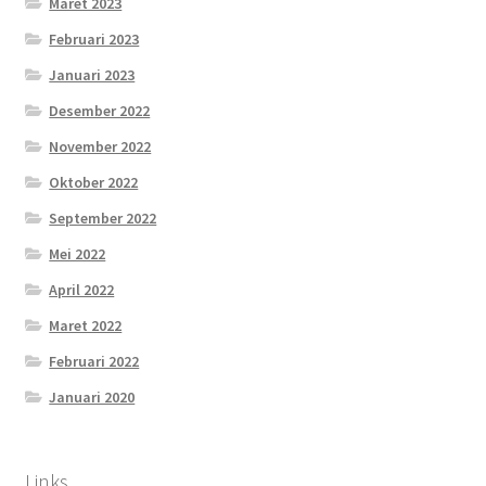
Maret 2023
Februari 2023
Januari 2023
Desember 2022
November 2022
Oktober 2022
September 2022
Mei 2022
April 2022
Maret 2022
Februari 2022
Januari 2020
Links