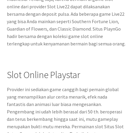
online dari provider Slot Live22 dapat dilaksanakan
bersama dengan deposit pulsa. Ada beberapa game Live22
yang bisa Anda mainkan seperti Southern Fortune Lion,
Guardian of Flowers, dan Classic Diamond. Situs PlaynGo
hadir bersama dengan koleksi game slot online
terlengkap untuk kenyamanan bermain bagi semua orang.
Slot Online Playstar
Provider ini sediakan game canggih bagi pemain global
yang menampilkan alur cerita menarik, efek nada
fantastis dan animasi luar biasa mengesankan.
Pengembang ini udah lebih berasal dari 50 th. beroperasi
dan terus berkembang hingga saat ini, mutu gameplay
merupakan bukti mutu mereka. Permainan slot Situs Slot