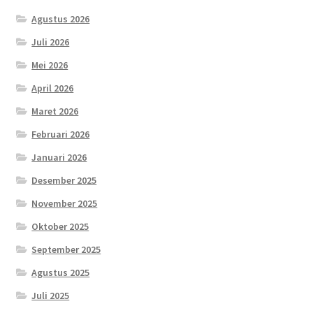
Agustus 2026
Juli 2026
Mei 2026
April 2026
Maret 2026
Februari 2026
Januari 2026
Desember 2025
November 2025
Oktober 2025
September 2025
Agustus 2025
Juli 2025