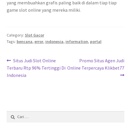
yang membuahkan grafis paling baik di dalam tiap tiap
game slot online yang mereka miliki.
Category:
Slot Gacor
Tags:
bencana
,
error
,
indonesia
,
information
,
portal
Navigasi
Previous
Next
Situs Judi Slot Online
Promo Situs Agen Judi
post:
post:
Terbaru Rtp 96% Tertinggi Di
Online Terpercaya Klikbet77
pos
Indonesia
Cari
untuk: