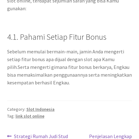
slot online, terdapat sejumlah saran yang bisa Kamu
gunakan:
4.1. Pahami Setiap Fitur Bonus
Sebelum memulai bermain-main, jamin Anda mengerti
setiap fitur bonus apa dijual dengan slot apa Kamu
pilih.Serta mengerti gimana fitur bonus berkarya, Engkau
bisa memaksimalkan penggunaannya serta meningkatkan
kesempatan berhasil Engkau.
Category:
Slot Indonesia
Tag:
link slot online
Navigasi
Previous
Next
Strategi Rumah Judi Stud
Penjelasan Lengkap