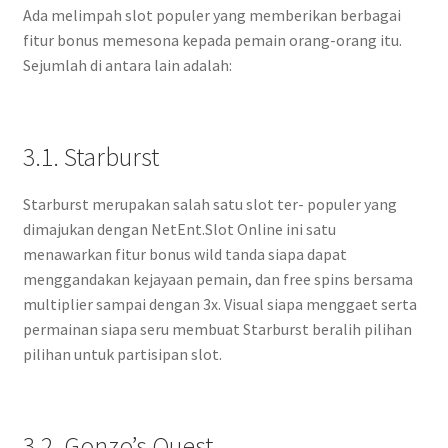
Ada melimpah slot populer yang memberikan berbagai
fitur bonus memesona kepada pemain orang-orang itu.
Sejumlah di antara lain adalah:
3.1. Starburst
Starburst merupakan salah satu slot ter- populer yang
dimajukan dengan NetEnt.Slot Online ini satu
menawarkan fitur bonus wild tanda siapa dapat
menggandakan kejayaan pemain, dan free spins bersama
multiplier sampai dengan 3x. Visual siapa menggaet serta
permainan siapa seru membuat Starburst beralih pilihan
pilihan untuk partisipan slot.
3.2. Gonzo’s Quest