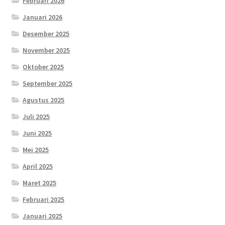
Februari 2026
Januari 2026
Desember 2025
November 2025
Oktober 2025
September 2025
Agustus 2025
Juli 2025
Juni 2025
Mei 2025
April 2025
Maret 2025
Februari 2025
Januari 2025