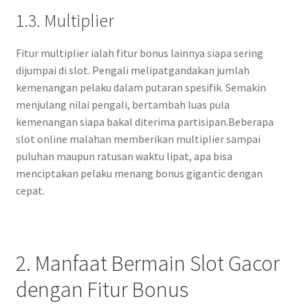
1.3. Multiplier
Fitur multiplier ialah fitur bonus lainnya siapa sering
dijumpai di slot. Pengali melipatgandakan jumlah
kemenangan pelaku dalam putaran spesifik. Semakin
menjulang nilai pengali, bertambah luas pula
kemenangan siapa bakal diterima partisipan.Beberapa
slot online malahan memberikan multiplier sampai
puluhan maupun ratusan waktu lipat, apa bisa
menciptakan pelaku menang bonus gigantic dengan
cepat.
2. Manfaat Bermain Slot Gacor
dengan Fitur Bonus