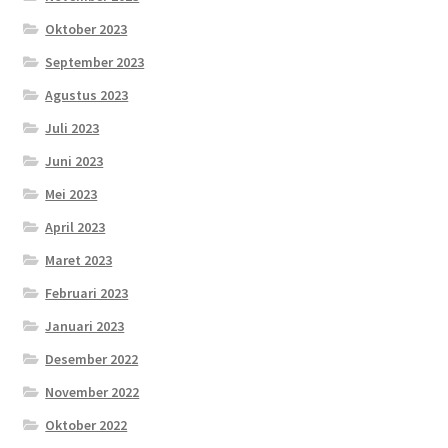
Oktober 2023
September 2023
Agustus 2023
Juli 2023
Juni 2023
Mei 2023
April 2023
Maret 2023
Februari 2023
Januari 2023
Desember 2022
November 2022
Oktober 2022