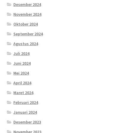
Desember 2024
November 2024
Oktober 2024
September 2024
Agustus 2024
Juli 2024
Juni 2024
Mei 2024
April 2024
Maret 2024
Februari 2024
Januari 2024
Desember 2023
November 2023