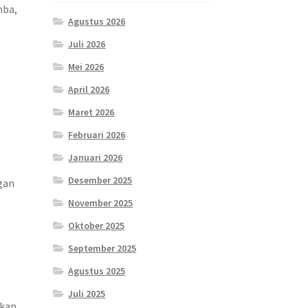
mba,
Agustus 2026
Juli 2026
Mei 2026
April 2026
Maret 2026
Februari 2026
Januari 2026
Desember 2025
gan
November 2025
Oktober 2025
September 2025
Agustus 2025
Juli 2025
akan