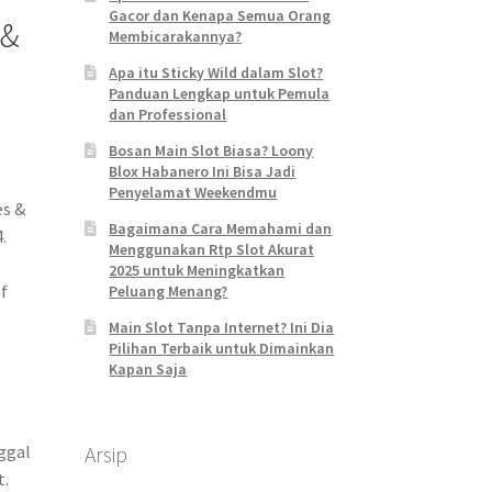
Gacor dan Kenapa Semua Orang
 &
Membicarakannya?
Apa itu Sticky Wild dalam Slot?
Panduan Lengkap untuk Pemula
dan Professional
Bosan Main Slot Biasa? Loony
Blox Habanero Ini Bisa Jadi
Penyelamat Weekendmu
es &
Bagaimana Cara Memahami dan
.
Menggunakan Rtp Slot Akurat
2025 untuk Meningkatkan
f
Peluang Menang?
Main Slot Tanpa Internet? Ini Dia
Pilihan Terbaik untuk Dimainkan
Kapan Saja
Arsip
ggal
t.