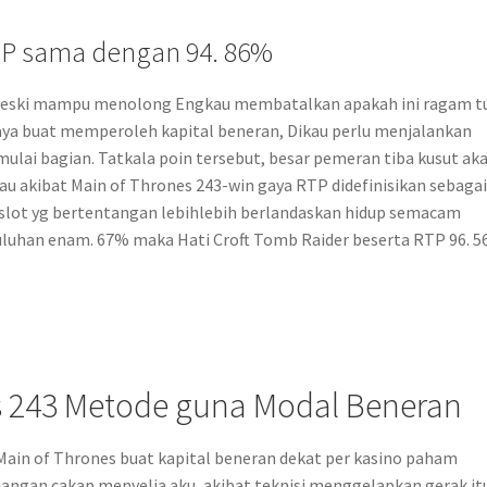
RTP sama dengan 94. 86%
 meski mampu menolong Engkau membatalkan apakah ini ragam t
ya buat memperoleh kapital beneran, Dikau perlu menjalankan
lai bagian. Tatkala poin tersebut, besar pemeran tiba kusut ak
au akibat Main of Thrones 243-win gaya RTP didefinisikan sebaga
a slot yg bertentangan lebihlebih berlandaskan hidup semacam
luhan enam. 67% maka Hati Croft Tomb Raider beserta RTP 96. 5
s 243 Metode guna Modal Beneran
ain of Thrones buat kapital beneran dekat per kasino paham
angan cakap menyelia aku, akibat teknisi menggelapkan gerak itu