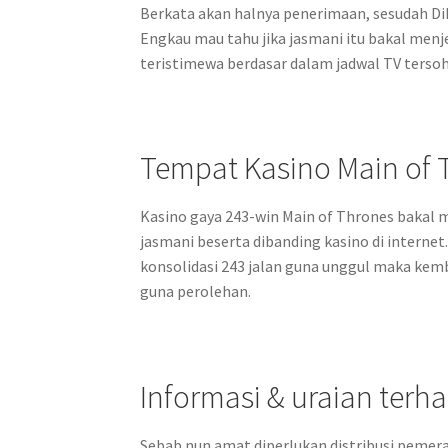
Berkata akan halnya penerimaan, sesudah Di
Engkau mau tahu jika jasmani itu bakal men
teristimewa berdasar dalam jadwal TV tersoh
Tempat Kasino Main of 
Kasino gaya 243-win Main of Thrones bakal
jasmani beserta dibanding kasino di interne
konsolidasi 243 jalan guna unggul maka kem
guna perolehan.
Informasi & uraian terha
Sebab nun amat diperlukan distribusi pemer