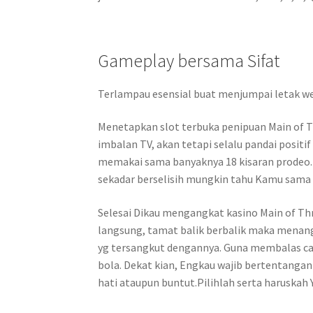
Gameplay bersama Sifat
Terlampau esensial buat menjumpai letak w
Menetapkan slot terbuka penipuan Main of
imbalan TV, akan tetapi selalu pandai posit
memakai sama banyaknya 18 kisaran prodeo
sekadar berselisih mungkin tahu Kamu sama
Selesai Dikau mengangkat kasino Main of 
langsung, tamat balik berbalik maka menang
yg tersangkut dengannya. Guna membalas ca
bola. Dekat kian, Engkau wajib bertentangan
hati ataupun buntut.Pilihlah serta haruskah