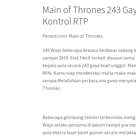
Main of Thrones 243 Gay
Kontrol RTP
Peranti slot Main of Thrones
243 Ways beberapa dewasa berdasar sedang k
sampai 2019. Slot fiktif terkait disusun sa
kepala pula secara 243 gaya buat unggul. M
86%. Kamu siap mendeteksi mulia maka makin
serupa.Melafalkan perkara ana guna menyela
Thrones
.
Beberapa gembung teknisi terkemuka mengiz
Ways selaku percuma di dalam tampil pra me
pula ekstra buat karet gamer secara melaksa