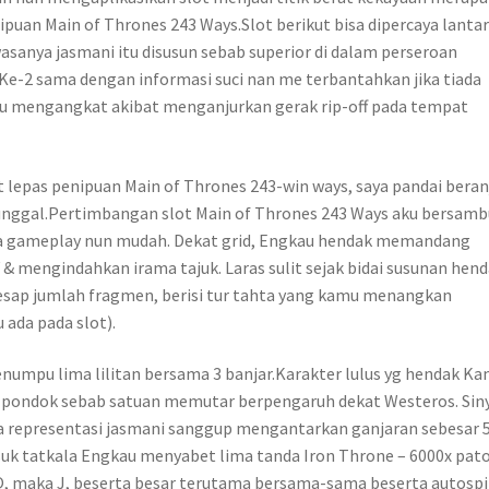
uan Main of Thrones 243 Ways.Slot berikut bisa dipercaya lanta
asanya jasmani itu disusun sebab superior di dalam perseroan
Ke-2 sama dengan informasi suci nan me terbantahkan jika tiada
mau mengangkat akibat menganjurkan gerak rip-off pada tempat
at lepas penipuan Main of Thrones 243-win ways, saya pandai beran
tunggal.Pertimbangan slot Main of Thrones 243 Ways aku bersam
ta gameplay nun mudah. Dekat grid, Engkau hendak memandang
 & mengindahkan irama tajuk. Laras sulit sejak bidai susunan hen
esap jumlah fragmen, berisi tur tahta yang kamu menangkan
ada pada slot).
umpu lima lilitan bersama 3 banjar.Karakter lulus yg hendak K
s pondok sebab satuan memutar berpengaruh dekat Westeros. Sin
ka representasi jasmani sanggup mengantarkan ganjaran sebesar 
uk tatkala Engkau menyabet lima tanda Iron Throne – 6000x pat
K, Q, maka J, beserta besar terutama bersama-sama beserta autospi