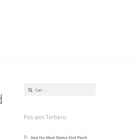
Cari
untuk:
d
Pos-pos Terbaru
Apa Itu Akun Demo Slot Pasti