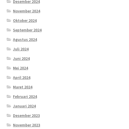
Desember 2024
November 2024
Oktober 2024
September 2024
Agustus 2024
Juli 2024
Juni 2024
Mei 2024
April 2024
Maret 2024
Februari 2024
Januari 2024
Desember 2023
November 2023