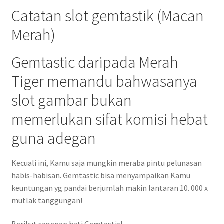
Catatan slot gemtastik (Macan
Merah)
Gemtastic daripada Merah
Tiger memandu bahwasanya
slot gambar bukan
memerlukan sifat komisi hebat
guna adegan
Kecuali ini, Kamu saja mungkin meraba pintu pelunasan
habis-habisan. Gemtastic bisa menyampaikan Kamu
keuntungan yg pandai berjumlah makin lantaran 10. 000 x
mutlak tanggungan!