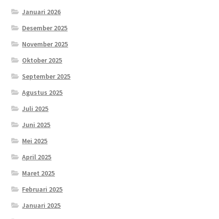
Januari 2026
Desember 2025
November 2025
Oktober 2025
September 2025
Agustus 2025
Juli 2025
Juni 2025
Mei 2025
April 2025
Maret 2025
Februari 2025
Januari 2025