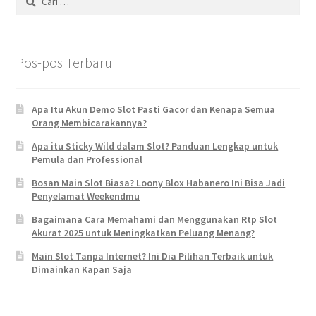
untuk:
Pos-pos Terbaru
Apa Itu Akun Demo Slot Pasti Gacor dan Kenapa Semua
Orang Membicarakannya?
Apa itu Sticky Wild dalam Slot? Panduan Lengkap untuk
Pemula dan Professional
Bosan Main Slot Biasa? Loony Blox Habanero Ini Bisa Jadi
Penyelamat Weekendmu
Bagaimana Cara Memahami dan Menggunakan Rtp Slot
Akurat 2025 untuk Meningkatkan Peluang Menang?
Main Slot Tanpa Internet? Ini Dia Pilihan Terbaik untuk
Dimainkan Kapan Saja