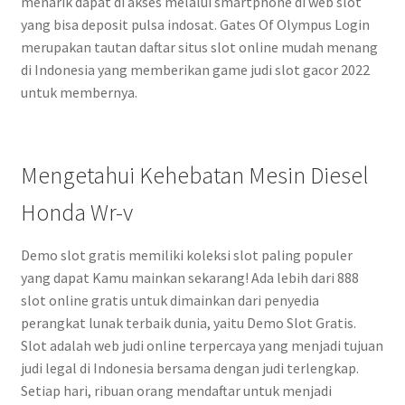
menarik dapat di akses melalui smartphone di web slot
yang bisa deposit pulsa indosat. Gates Of Olympus Login
merupakan tautan daftar situs slot online mudah menang
di Indonesia yang memberikan game judi slot gacor 2022
untuk membernya.
Mengetahui Kehebatan Mesin Diesel
Honda Wr-v
Demo slot gratis memiliki koleksi slot paling populer
yang dapat Kamu mainkan sekarang! Ada lebih dari 888
slot online gratis untuk dimainkan dari penyedia
perangkat lunak terbaik dunia, yaitu Demo Slot Gratis.
Slot adalah web judi online terpercaya yang menjadi tujuan
judi legal di Indonesia bersama dengan judi terlengkap.
Setiap hari, ribuan orang mendaftar untuk menjadi