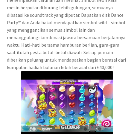
menempatkan taruhan dan melihat simbol neon kala
mesin berputar di kurang lebih gulungan, semuanya
dibatasi ke soundtrack yang diputar. Dapatkan disk Dance
Party™ dan Anda bakal mendapatkan simbol wild – simbol
yang menggantikan semua simbol lain dan
menanggulangi kombinasi jawara bersamaan berjalannya
waktu. Hati-hati bersama hamburan berlian, gara-gara
saat itulah pesta betul-betul diawali. Setiap pemain
diberikan peluang untuk mendapatkan bagian berasal dari
kumpulan hadiah bulanan lebih berasal dari €40,000!