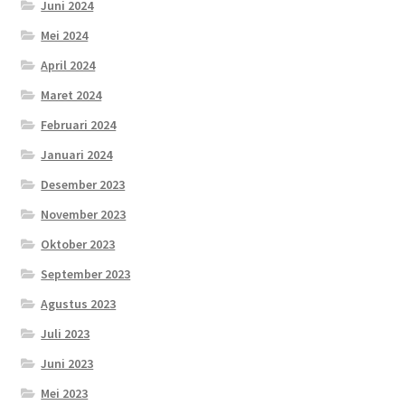
Juni 2024
Mei 2024
April 2024
Maret 2024
Februari 2024
Januari 2024
Desember 2023
November 2023
Oktober 2023
September 2023
Agustus 2023
Juli 2023
Juni 2023
Mei 2023