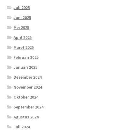
Juli 2025
Juni 2025
Mei 2025
April 2025
Maret 2025
Februari 2025
Januari 2025
Desember 2024
November 2024
Oktober 2024
September 2024
Agustus 2024
Juli 2024