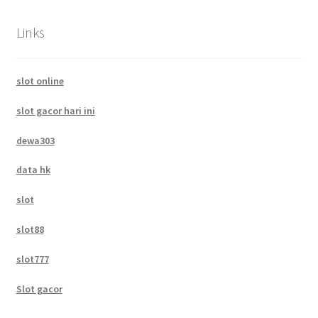
Links
slot online
slot gacor hari ini
dewa303
data hk
slot
slot88
slot777
Slot gacor