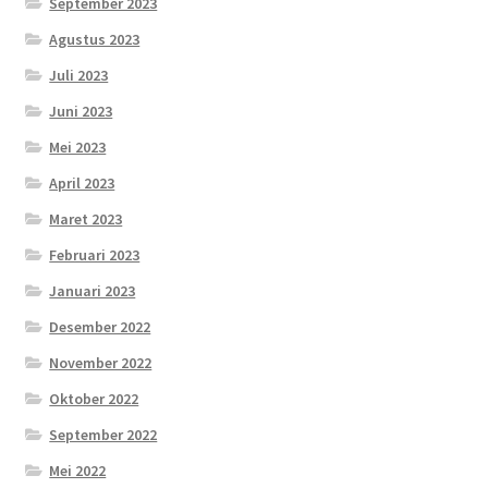
September 2023
Agustus 2023
Juli 2023
Juni 2023
Mei 2023
April 2023
Maret 2023
Februari 2023
Januari 2023
Desember 2022
November 2022
Oktober 2022
September 2022
Mei 2022