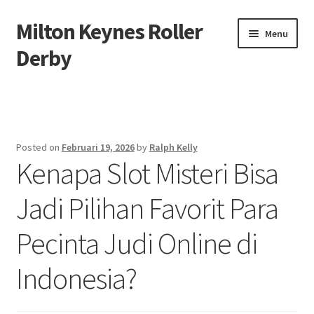
Milton Keynes Roller
Skip
Skip
Menu
to
to
Derby
navigation
content
Beranda
About us
Posted on
Februari 19, 2026
by
Ralph Kelly
Kenapa Slot Misteri Bisa
Contact us
Jadi Pilihan Favorit Para
Privacy Policy
Pecinta Judi Online di
Indonesia?