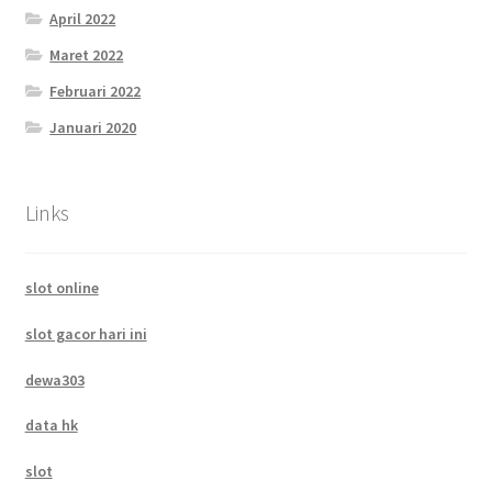
April 2022
Maret 2022
Februari 2022
Januari 2020
Links
slot online
slot gacor hari ini
dewa303
data hk
slot