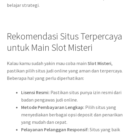
belajar strategi.
Rekomendasi Situs Terpercaya
untuk Main Slot Misteri
Kalau kamu sudah yakin mau coba main
Slot Misteri
,
pastikan pilih situs judi online yang aman dan terpercaya.
Beberapa hal yang perlu diperhatikan:
Lisensi Resmi:
Pastikan situs punya izin resmi dari
badan pengawas judi online.
Metode Pembayaran Lengkap:
Pilih situs yang
menyediakan berbagai opsi deposit dan penarikan
yang mudah dan cepat.
Pelayanan Pelanggan Responsif:
Situs yang baik