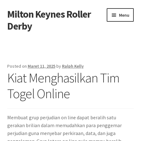
Milton Keynes Roller
Skip
Skip
Menu
to
to
Derby
navigation
content
Beranda
About us
Posted on
Maret 11, 2025
by
Ralph Kelly
Kiat Menghasilkan Tim
Contact us
Togel Online
Privacy Policy
Membuat grup perjudian on line dapat beralih satu
gerakan brilian dalam memudahkan para penggemar
perjudian guna menyebar perkiraan, data, dan juga