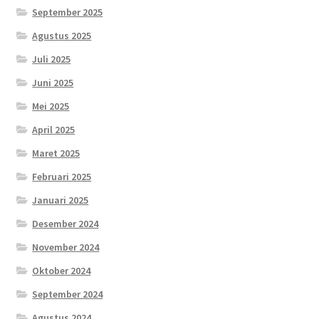
September 2025
Agustus 2025
Juli 2025
Juni 2025
Mei 2025
April 2025
Maret 2025
Februari 2025
Januari 2025
Desember 2024
November 2024
Oktober 2024
September 2024
Agustus 2024