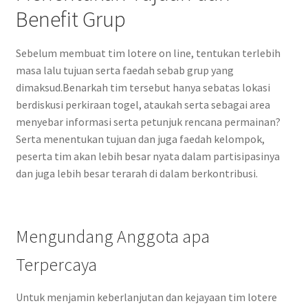
Benefit Grup
Sebelum membuat tim lotere on line, tentukan terlebih
masa lalu tujuan serta faedah sebab grup yang
dimaksud.Benarkah tim tersebut hanya sebatas lokasi
berdiskusi perkiraan togel, ataukah serta sebagai area
menyebar informasi serta petunjuk rencana permainan?
Serta menentukan tujuan dan juga faedah kelompok,
peserta tim akan lebih besar nyata dalam partisipasinya
dan juga lebih besar terarah di dalam berkontribusi.
Mengundang Anggota apa
Terpercaya
Untuk menjamin keberlanjutan dan kejayaan tim lotere