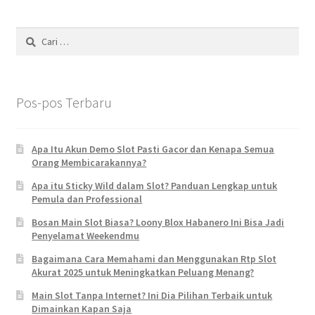
Cari
untuk:
Pos-pos Terbaru
Apa Itu Akun Demo Slot Pasti Gacor dan Kenapa Semua
Orang Membicarakannya?
Apa itu Sticky Wild dalam Slot? Panduan Lengkap untuk
Pemula dan Professional
Bosan Main Slot Biasa? Loony Blox Habanero Ini Bisa Jadi
Penyelamat Weekendmu
Bagaimana Cara Memahami dan Menggunakan Rtp Slot
Akurat 2025 untuk Meningkatkan Peluang Menang?
Main Slot Tanpa Internet? Ini Dia Pilihan Terbaik untuk
Dimainkan Kapan Saja