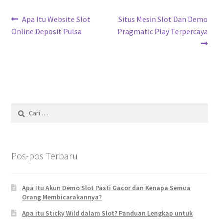
Navigasi
Previous
Next
Apa Itu Website Slot
Situs Mesin Slot Dan Demo
post:
post:
Online Deposit Pulsa
Pragmatic Play Terpercaya
pos
Cari
untuk:
Pos-pos Terbaru
Apa Itu Akun Demo Slot Pasti Gacor dan Kenapa Semua
Orang Membicarakannya?
Apa itu Sticky Wild dalam Slot? Panduan Lengkap untuk