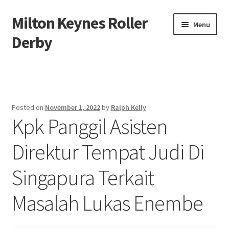
Milton Keynes Roller
Skip
Skip
Menu
to
to
Derby
navigation
content
Beranda
About us
Posted on
November 1, 2022
by
Ralph Kelly
Kpk Panggil Asisten
Contact us
Direktur Tempat Judi Di
Privacy Policy
Singapura Terkait
Masalah Lukas Enembe