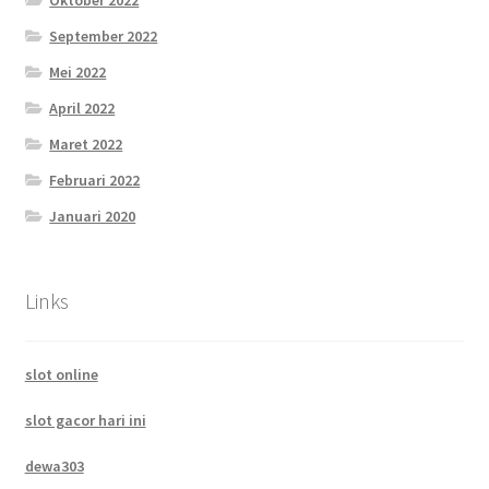
September 2022
Mei 2022
April 2022
Maret 2022
Februari 2022
Januari 2020
Links
slot online
slot gacor hari ini
dewa303