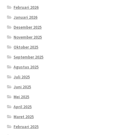
Februari 2026
Januari 2026
Desember 2025
November 2025
Oktober 2025
September 2025
Agustus 2025
Juli 2025
Juni 2025
Mei 2025
April 2025
Maret 2025
Februari 2025