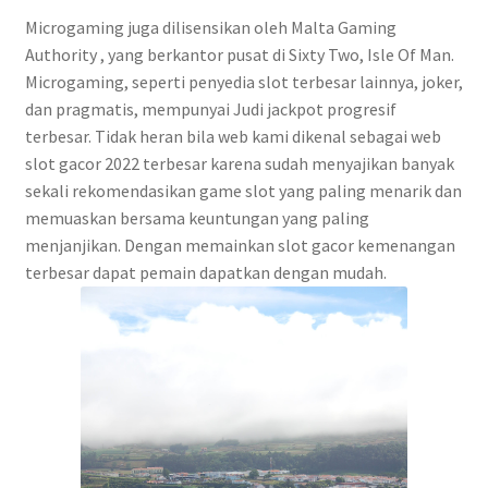
Microgaming juga dilisensikan oleh Malta Gaming
Authority , yang berkantor pusat di Sixty Two, Isle Of Man.
Microgaming, seperti penyedia slot terbesar lainnya, joker,
dan pragmatis, mempunyai Judi jackpot progresif
terbesar. Tidak heran bila web kami dikenal sebagai web
slot gacor 2022 terbesar karena sudah menyajikan banyak
sekali rekomendasikan game slot yang paling menarik dan
memuaskan bersama keuntungan yang paling
menjanjikan. Dengan memainkan slot gacor kemenangan
terbesar dapat pemain dapatkan dengan mudah.