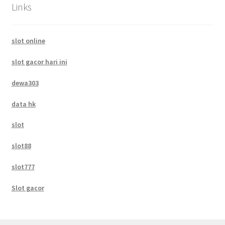
Links
slot online
slot gacor hari ini
dewa303
data hk
slot
slot88
slot777
Slot gacor