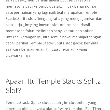
serta pesat, memberikan aneka judul serta feature
memesona bagi kelompok pelaku. Tidak Benar nomor
satu permainan yang lagi naik leaf merupakan Temple
Stacks Splitz slot. Dengan grafis yang mengagumkan dan
cara kerja gim yang inovasi, slot online ini berhasil
memesona fokus melimpah penyuka taruhan online.
Internal karangan ini, kita semua bakal meninjau dengan
detail perihal Temple Stacks Splitz slot gacor, bermula
asal cara bermain-main hingga ciri-ciri unik yang
ditawarkannya.
Apaan Itu Temple Stacks Splitz
Slot?
Temple Stacks Splitz slot adalah gim slot online yang
diperluas oleh penyedia alat software tersohor, Red Tiger