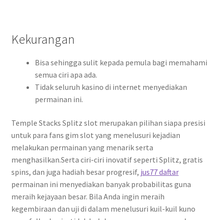
Kekurangan
Bisa sehingga sulit kepada pemula bagi memahami
semua ciri apa ada.
Tidak seluruh kasino di internet menyediakan
permainan ini.
Temple Stacks Splitz slot merupakan pilihan siapa presisi
untuk para fans gim slot yang menelusuri kejadian
melakukan permainan yang menarik serta
menghasilkan.Serta ciri-ciri inovatif seperti Splitz, gratis
spins, dan juga hadiah besar progresif,
jus77 daftar
permainan ini menyediakan banyak probabilitas guna
meraih kejayaan besar. Bila Anda ingin meraih
kegembiraan dan uji di dalam menelusuri kuil-kuil kuno