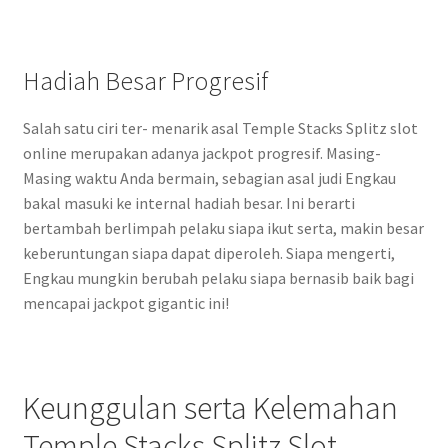
Hadiah Besar Progresif
Salah satu ciri ter- menarik asal Temple Stacks Splitz slot
online merupakan adanya jackpot progresif. Masing-
Masing waktu Anda bermain, sebagian asal judi Engkau
bakal masuki ke internal hadiah besar. Ini berarti
bertambah berlimpah pelaku siapa ikut serta, makin besar
keberuntungan siapa dapat diperoleh. Siapa mengerti,
Engkau mungkin berubah pelaku siapa bernasib baik bagi
mencapai jackpot gigantic ini!
Keunggulan serta Kelemahan
Temple Stacks Splitz Slot