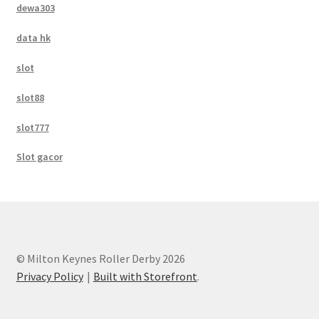
dewa303
data hk
slot
slot88
slot777
Slot gacor
© Milton Keynes Roller Derby 2026
Privacy Policy
Built with Storefront
.