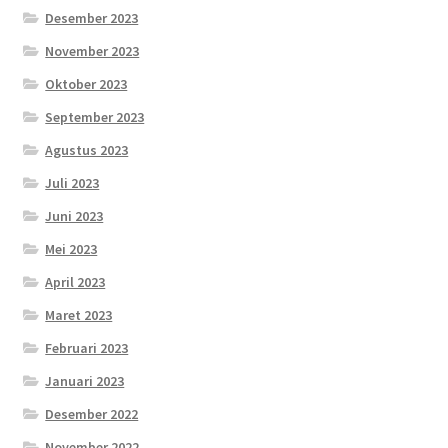
Desember 2023
November 2023
Oktober 2023
September 2023
Agustus 2023
Juli 2023
Juni 2023
Mei 2023
April 2023
Maret 2023
Februari 2023
Januari 2023
Desember 2022
November 2022