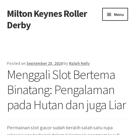
Milton Keynes Roller
Skip
Skip
Menu
to
to
Derby
navigation
content
Beranda
About us
Posted on
September 25, 2024
by
Ralph Kelly
Menggali Slot Bertema
Contact us
Binatang: Pengalaman
Privacy Policy
pada Hutan dan juga Liar
Permainan slot gacor sudah beralih salah satu rupa