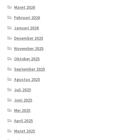
Maret 2026
Februari 2026
Januari 2026
Desember 2025
November 2025
Oktober 2025
September 2025
Agustus 2025
Juli 2025
Juni 2025
Mei 2025
April 2025
Maret 2025