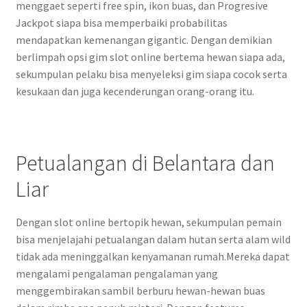
menggaet seperti free spin, ikon buas, dan Progresive
Jackpot siapa bisa memperbaiki probabilitas
mendapatkan kemenangan gigantic. Dengan demikian
berlimpah opsi gim slot online bertema hewan siapa ada,
sekumpulan pelaku bisa menyeleksi gim siapa cocok serta
kesukaan dan juga kecenderungan orang-orang itu.
Petualangan di Belantara dan
Liar
Dengan slot online bertopik hewan, sekumpulan pemain
bisa menjelajahi petualangan dalam hutan serta alam wild
tidak ada meninggalkan kenyamanan rumah.Mereka dapat
mengalami pengalaman pengalaman yang
menggembirakan sambil berburu hewan-hewan buas