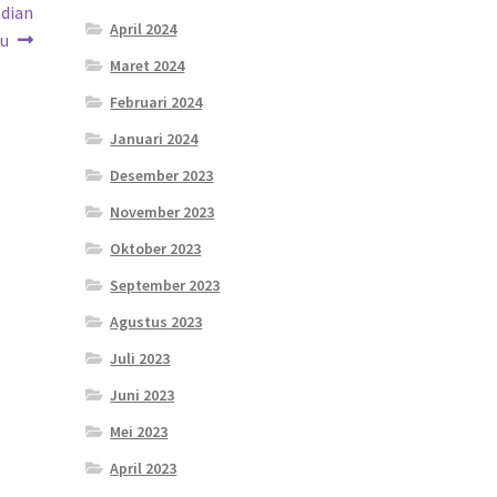
adian
April 2024
ru
Maret 2024
Februari 2024
Januari 2024
Desember 2023
November 2023
Oktober 2023
September 2023
Agustus 2023
Juli 2023
Juni 2023
Mei 2023
April 2023