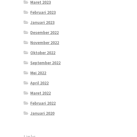
Maret 2023
Februari 2023
Januari 2023
Desember 2022
November 2022
Oktober 2022
September 2022
Mei 2022
April 2022
Maret 2022
Februari 2022
Januari 2020
Links