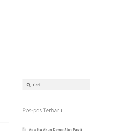
Cari
untuk:
Pos-pos Terbaru
Apa Itu Akun Demo Slot Pasti