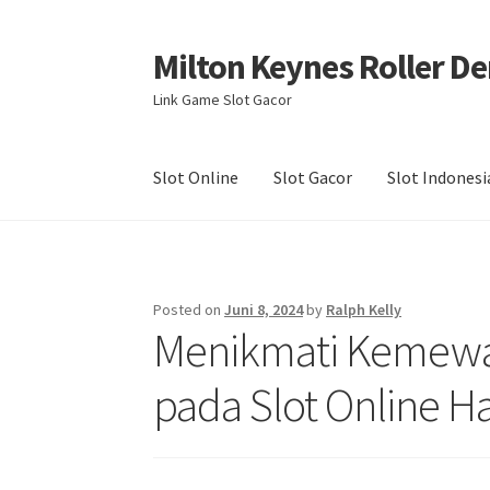
Milton Keynes Roller D
Skip
Skip
to
to
Link Game Slot Gacor
navigation
content
Slot Online
Slot Gacor
Slot Indonesi
Beranda
About us
Contact us
Privacy Policy
Posted on
Juni 8, 2024
by
Ralph Kelly
Menikmati Kemewah
pada Slot Online 