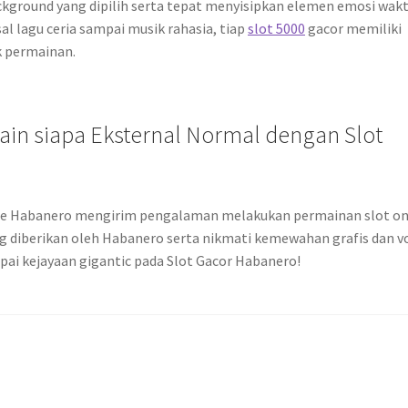
kground yang dipilih serta tepat menyisipkan elemen emosi wak
l lagu ceria sampai musik rahasia, tiap
slot 5000
gacor memiliki
k permainan.
in siapa Eksternal Normal dengan Slot
line Habanero mengirim pengalaman melakukan permainan slot on
ang diberikan oleh Habanero serta nikmati kemewahan grafis dan v
capai kejayaan gigantic pada Slot Gacor Habanero!