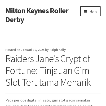
Milton Keynes Roller
Skip
Skip
Menu
to
to
Derby
navigation
content
Beranda
About us
Posted on
Januari 12, 2025
by
Ralph Kelly
Raiders Jane’s Crypt of
Contact us
Fortune: Tinjauan Gim
Privacy Policy
Slot Terutama Menarik
Pada periode digital ini satu, gim slot gacor semakin