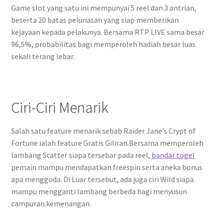
Game slot yang satu ini mempunyai 5 reel dan 3 antrian,
beserta 20 batas pelunasan yang siap memberikan
kejayaan kepada pelakunya. Bersama RTP LIVE sama besar
96,5%, probabilitas bagi memperoleh hadiah besar luas
sekali terang lebar.
Ciri-Ciri Menarik
Salah satu feature menarik sebab Raider Jane’s Crypt of
Fortune ialah feature Gratis Giliran.Bersama memperoleh
lambang Scatter siapa tersebar pada reel,
bandar togel
pemain mampu mendapatkan freespin serta aneka bonus
apa menggoda. Di Luar tersebut, ada juga ciri Wild siapa
mampu mengganti lambang berbeda bagi menyusun
campuran kemenangan.