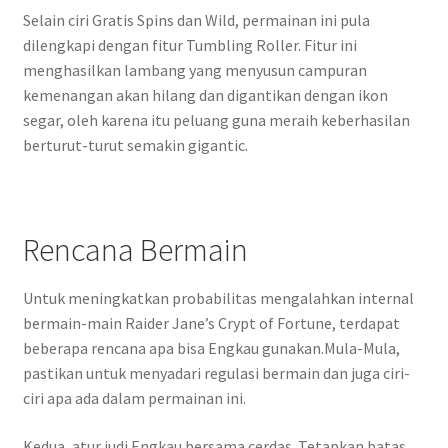
Selain ciri Gratis Spins dan Wild, permainan ini pula
dilengkapi dengan fitur Tumbling Roller. Fitur ini
menghasilkan lambang yang menyusun campuran
kemenangan akan hilang dan digantikan dengan ikon
segar, oleh karena itu peluang guna meraih keberhasilan
berturut-turut semakin gigantic.
Rencana Bermain
Untuk meningkatkan probabilitas mengalahkan internal
bermain-main Raider Jane’s Crypt of Fortune, terdapat
beberapa rencana apa bisa Engkau gunakan.Mula-Mula,
pastikan untuk menyadari regulasi bermain dan juga ciri-
ciri apa ada dalam permainan ini.
Kedua, atur judi Engkau bersama cerdas. Tetapkan batas