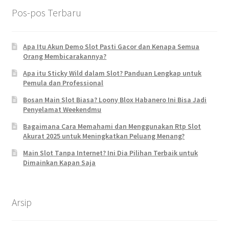
Pos-pos Terbaru
Apa Itu Akun Demo Slot Pasti Gacor dan Kenapa Semua
Orang Membicarakannya?
Apa itu Sticky Wild dalam Slot? Panduan Lengkap untuk
Pemula dan Professional
Bosan Main Slot Biasa? Loony Blox Habanero Ini Bisa Jadi
Penyelamat Weekendmu
Bagaimana Cara Memahami dan Menggunakan Rtp Slot
Akurat 2025 untuk Meningkatkan Peluang Menang?
Main Slot Tanpa Internet? Ini Dia Pilihan Terbaik untuk
Dimainkan Kapan Saja
Arsip