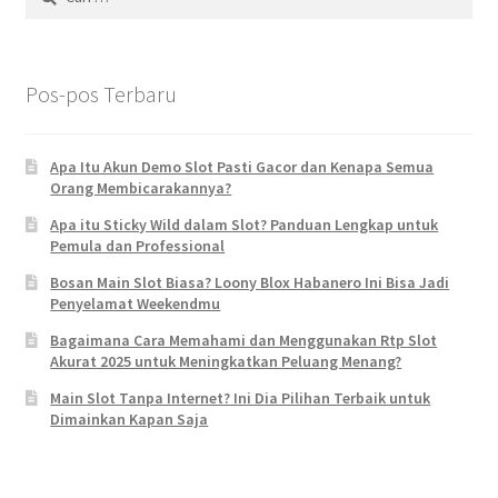
untuk:
Pos-pos Terbaru
Apa Itu Akun Demo Slot Pasti Gacor dan Kenapa Semua
Orang Membicarakannya?
Apa itu Sticky Wild dalam Slot? Panduan Lengkap untuk
Pemula dan Professional
Bosan Main Slot Biasa? Loony Blox Habanero Ini Bisa Jadi
Penyelamat Weekendmu
Bagaimana Cara Memahami dan Menggunakan Rtp Slot
Akurat 2025 untuk Meningkatkan Peluang Menang?
Main Slot Tanpa Internet? Ini Dia Pilihan Terbaik untuk
Dimainkan Kapan Saja