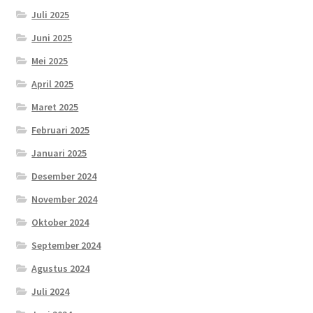
Juli 2025
Juni 2025
Mei 2025
April 2025
Maret 2025
Februari 2025
Januari 2025
Desember 2024
November 2024
Oktober 2024
September 2024
Agustus 2024
Juli 2024