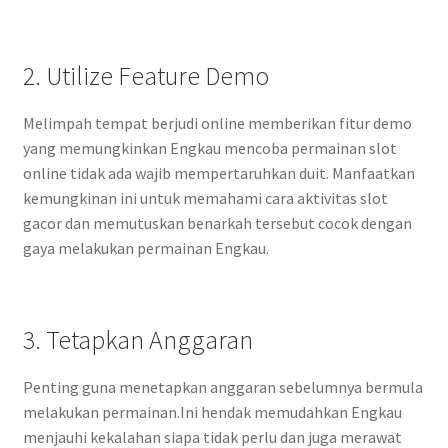
2. Utilize Feature Demo
Melimpah tempat berjudi online memberikan fitur demo
yang memungkinkan Engkau mencoba permainan slot
online tidak ada wajib mempertaruhkan duit. Manfaatkan
kemungkinan ini untuk memahami cara aktivitas slot
gacor dan memutuskan benarkah tersebut cocok dengan
gaya melakukan permainan Engkau.
3. Tetapkan Anggaran
Penting guna menetapkan anggaran sebelumnya bermula
melakukan permainan.Ini hendak memudahkan Engkau
menjauhi kekalahan siapa tidak perlu dan juga merawat