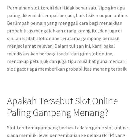
Permainan slot terdiri dari tidak benar satu tipe gim apa
paling dikenal di tempat berjudi, baik fisik maupun online.
Berlimpah pemain yang menggali cara bagi menaikkan
probabilitas mengalahkan orang-orang itu, dan juga di
sinilah istilah slot online terutama gampang berhasil
menjadi amat relevan. Dalam tulisan ini, kami bakal
mendiskusikan berbagai sudut dari gim slot online,
mencakup petunjuk dan juga tipu muslihat guna mencari
slot gacor apa memberikan probabilitas menang terbaik.
Apakah Tersebut Slot Online
Paling Gampang Menang?
Slot terutama gampang berhasil adalah game slot online
siapa memiliki level pengembalian ke pelaku (RTP) yang