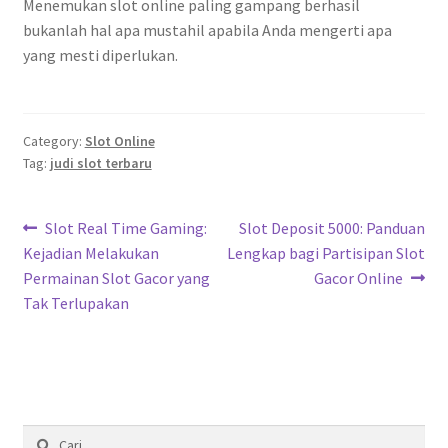
Menemukan slot online paling gampang berhasil
bukanlah hal apa mustahil apabila Anda mengerti apa
yang mesti diperlukan.
Category:
Slot Online
Tag:
judi slot terbaru
Navigasi
Previous
Next
Slot Real Time Gaming:
Slot Deposit 5000: Panduan
post:
post:
Kejadian Melakukan
Lengkap bagi Partisipan Slot
pos
Permainan Slot Gacor yang
Gacor Online
Tak Terlupakan
Cari