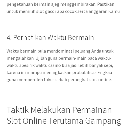
pengetahuan bermain ajeg menggembirakan. Pastikan
untuk memilih slot gacor apa cocok serta anggaran Kamu.
4. Perhatikan Waktu Bermain
Waktu bermain pula mendominasi peluang Anda untuk
mengalahkan. Ujilah guna bermain-main pada waktu-
waktu spesifik waktu casino bisa jadi lebih banyak sepi,
karena ini mampu meningkatkan probabilitas Engkau
guna memperoleh fokus sebab perangkat slot online.
Taktik Melakukan Permainan
Slot Online Terutama Gampang