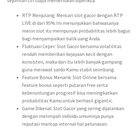
sejumlah ciri siapa memerlukan diperiksa:
RTP Menjulang: Mencari slot gacor dengan RTP
LIVE di dari 95%.Ini menunjukkan bahwasanya
mesin slot itu mempunyai probabilitas lebih bagus
bagi menyampaikan balik uang Anda.
Fluktuasi Ceper: Slot Gacor bersama volatilitas
rendah memberikan kejayaan kecil dengan
konsisten, maka dari itu lebih banyak gampang
guna merawat saldo Kamu stabil seimbang.
Feature Bonus Menarik: Slot Online bersama
feature bonus seperti putaran free serta
keberuntungan progresif bisa meningkatkan
probabilitas Kamu untuk berhasil gigantic.
Game Dikenal: Slot Gacor yang sering dijalankan
dengan melimpah individu umumnya punya
reputasi mantap internal hal pelunasan.