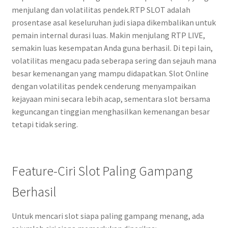
menjulang dan volatilitas pendek.RTP SLOT adalah
prosentase asal keseluruhan judi siapa dikembalikan untuk
pemain internal durasi luas. Makin menjulang RTP LIVE,
semakin luas kesempatan Anda guna berhasil. Di tepi lain,
volatilitas mengacu pada seberapa sering dan sejauh mana
besar kemenangan yang mampu didapatkan. Slot Online
dengan volatilitas pendek cenderung menyampaikan
kejayaan mini secara lebih acap, sementara slot bersama
keguncangan tinggian menghasilkan kemenangan besar
tetapi tidak sering.
Feature-Ciri Slot Paling Gampang
Berhasil
Untuk mencari slot siapa paling gampang menang, ada