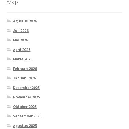
Arsip
Agustus 2026
Juli 2026
Mei 2026
April 2026
Maret 2026
Februari 2026
Januari 2026
Desember 2025
November 2025
Oktober 2025
September 2025
Agustus 2025