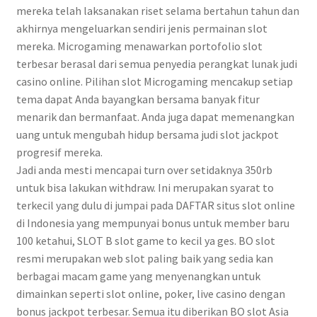
mereka telah laksanakan riset selama bertahun tahun dan
akhirnya mengeluarkan sendiri jenis permainan slot
mereka. Microgaming menawarkan portofolio slot
terbesar berasal dari semua penyedia perangkat lunak judi
casino online. Pilihan slot Microgaming mencakup setiap
tema dapat Anda bayangkan bersama banyak fitur
menarik dan bermanfaat. Anda juga dapat memenangkan
uang untuk mengubah hidup bersama judi slot jackpot
progresif mereka.
Jadi anda mesti mencapai turn over setidaknya 350rb
untuk bisa lakukan withdraw. Ini merupakan syarat to
terkecil yang dulu di jumpai pada DAFTAR situs slot online
di Indonesia yang mempunyai bonus untuk member baru
100 ketahui, SLOT B slot game to kecil ya ges. BO slot
resmi merupakan web slot paling baik yang sedia kan
berbagai macam game yang menyenangkan untuk
dimainkan seperti slot online, poker, live casino dengan
bonus jackpot terbesar. Semua itu diberikan BO slot Asia