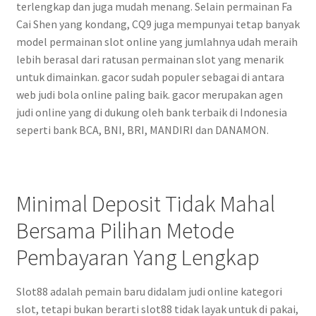
terlengkap dan juga mudah menang. Selain permainan Fa
Cai Shen yang kondang, CQ9 juga mempunyai tetap banyak
model permainan slot online yang jumlahnya udah meraih
lebih berasal dari ratusan permainan slot yang menarik
untuk dimainkan. gacor sudah populer sebagai di antara
web judi bola online paling baik. gacor merupakan agen
judi online yang di dukung oleh bank terbaik di Indonesia
seperti bank BCA, BNI, BRI, MANDIRI dan DANAMON.
Minimal Deposit Tidak Mahal
Bersama Pilihan Metode
Pembayaran Yang Lengkap
Slot88 adalah pemain baru didalam judi online kategori
slot, tetapi bukan berarti slot88 tidak layak untuk di pakai,