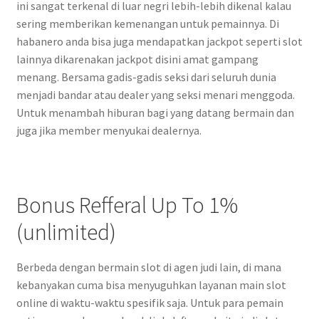
ini sangat terkenal di luar negri lebih-lebih dikenal kalau
sering memberikan kemenangan untuk pemainnya. Di
habanero anda bisa juga mendapatkan jackpot seperti slot
lainnya dikarenakan jackpot disini amat gampang
menang. Bersama gadis-gadis seksi dari seluruh dunia
menjadi bandar atau dealer yang seksi menari menggoda.
Untuk menambah hiburan bagi yang datang bermain dan
juga jika member menyukai dealernya.
Bonus Refferal Up To 1%
(unlimited)
Berbeda dengan bermain slot di agen judi lain, di mana
kebanyakan cuma bisa menyuguhkan layanan main slot
online di waktu-waktu spesifik saja. Untuk para pemain