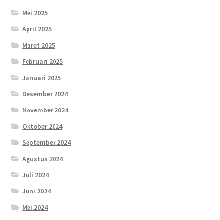
Mei 2025
April 2025
Maret 2025
Februari 2025
Januari 2025
Desember 2024
November 2024
Oktober 2024
September 2024
Agustus 2024
Juli 2024
Juni 2024
Mei 2024