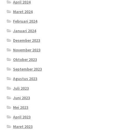
April 2024
Maret 2024
Februari 2024
Januari 2024
Desember 2023
November 2023
Oktober 2023
September 2023
Agustus 2023
Juli 2023
Juni 2023
Mei 2023
April 2023
Maret 2023