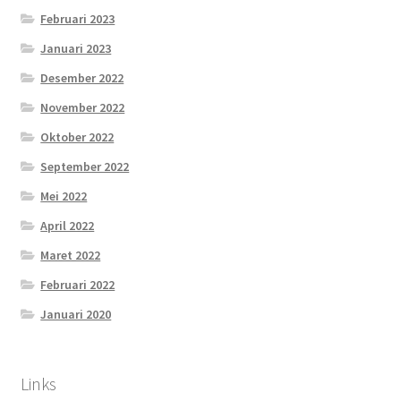
Februari 2023
Januari 2023
Desember 2022
November 2022
Oktober 2022
September 2022
Mei 2022
April 2022
Maret 2022
Februari 2022
Januari 2020
Links