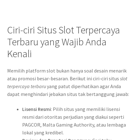
Ciri-ciri Situs Slot Terpercaya
Terbaru yang Wajib Anda
Kenali
Memilih platform slot bukan hanya soal desain menarik
atau promosi besar-besaran. Berikut ini ciri-ciri situs
slot
terpercaya terbaru
yang patut diperhatikan agar Anda
dapat menghindari jebakan situs tak bertanggung jawab:
Lisensi Resmi
: Pilih situs yang memiliki lisensi
resmi dari otoritas perjudian yang diakui seperti
PAGCOR, Malta Gaming Authority, atau lembaga
lokal yang kredibel.