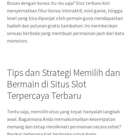
Bosan dengan bonus itu-itu saja? Slot terbaru kini
menyematkan fitur bonus interaktif, mini game, hingga
level yang bisa dipanjat oleh pemain guna mendapatkan
hadiah dan putaran gratis tambahan. Ini memberikan
sensasi berbeda yang membuat permainan jauh dari kata
monoton.
Tips dan Strategi Memilih dan
Bermain di Situs Slot
Terpercaya Terbaru
Tentu saja, memilih situs yang tepat hanyalah langkah
awal. Bagaimana Anda memaksimalkan kesempatan
menang dan tetap menikmati permainan secara sehat?
Berikut beberapa kiat berharga untuk Anda: