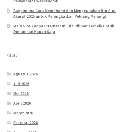
Penyelamat Weekendmu
Bagaimana Cara Memahami dan Menggunakan Rtp Slot
Akurat 2025 untuk Meningkatkan Peluang Menang?
Main Slot Tanpa Internet? Ini Dia Pilihan Terbaik untuk
Dimainkan Kapan Saja
Arsip
Agustus 2026
Juli 2026
Mei 2026
April 2026
Maret 2026
Februari 2026