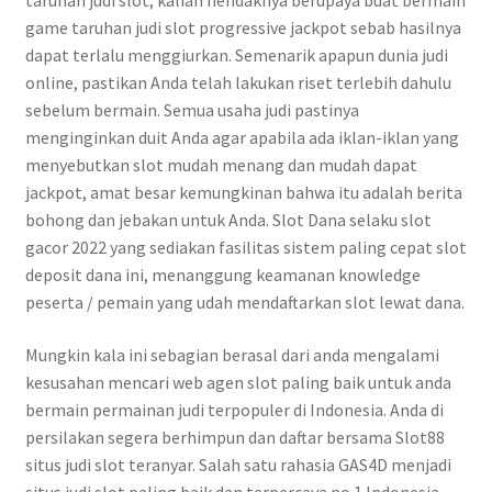
taruhan judi slot, kalian hendaknya berupaya buat bermain
game taruhan judi slot progressive jackpot sebab hasilnya
dapat terlalu menggiurkan. Semenarik apapun dunia judi
online, pastikan Anda telah lakukan riset terlebih dahulu
sebelum bermain. Semua usaha judi pastinya
menginginkan duit Anda agar apabila ada iklan-iklan yang
menyebutkan slot mudah menang dan mudah dapat
jackpot, amat besar kemungkinan bahwa itu adalah berita
bohong dan jebakan untuk Anda. Slot Dana selaku slot
gacor 2022 yang sediakan fasilitas sistem paling cepat slot
deposit dana ini, menanggung keamanan knowledge
peserta / pemain yang udah mendaftarkan slot lewat dana.
Mungkin kala ini sebagian berasal dari anda mengalami
kesusahan mencari web agen slot paling baik untuk anda
bermain permainan judi terpopuler di Indonesia. Anda di
persilakan segera berhimpun dan daftar bersama Slot88
situs judi slot teranyar. Salah satu rahasia GAS4D menjadi
situs judi slot paling baik dan terpercaya no 1 Indonesia