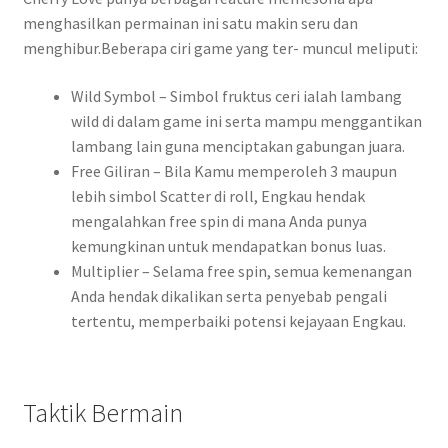
menghasilkan permainan ini satu makin seru dan
menghibur.Beberapa ciri game yang ter- muncul meliputi:
Wild Symbol – Simbol fruktus ceri ialah lambang
wild di dalam game ini serta mampu menggantikan
lambang lain guna menciptakan gabungan juara.
Free Giliran – Bila Kamu memperoleh 3 maupun
lebih simbol Scatter di roll, Engkau hendak
mengalahkan free spin di mana Anda punya
kemungkinan untuk mendapatkan bonus luas.
Multiplier – Selama free spin, semua kemenangan
Anda hendak dikalikan serta penyebab pengali
tertentu, memperbaiki potensi kejayaan Engkau.
Taktik Bermain