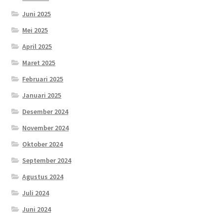
Juni 2025
Mei 2025
April 2025
Maret 2025
Februari 2025
Januari 2025
Desember 2024
November 2024
Oktober 2024
September 2024
Agustus 2024
Juli 2024
Juni 2024