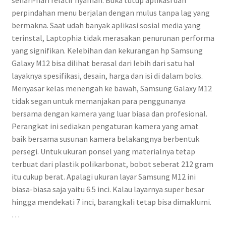
sehari-hari relatif nyaman. Buka tutup aplikasi dan
perpindahan menu berjalan dengan mulus tanpa lag yang
bermakna. Saat udah banyak aplikasi sosial media yang
terinstal, Laptophia tidak merasakan penurunan performa
yang signifikan. Kelebihan dan kekurangan hp Samsung
Galaxy M12 bisa dilihat berasal dari lebih dari satu hal
layaknya spesifikasi, desain, harga dan isi di dalam boks.
Menyasar kelas menengah ke bawah, Samsung Galaxy M12
tidak segan untuk memanjakan para penggunanya
bersama dengan kamera yang luar biasa dan profesional.
Perangkat ini sediakan pengaturan kamera yang amat
baik bersama susunan kamera belakangnya berbentuk
persegi. Untuk ukuran ponsel yang materialnya tetap
terbuat dari plastik polikarbonat, bobot seberat 212 gram
itu cukup berat. Apalagi ukuran layar Samsung M12 ini
biasa-biasa saja yaitu 6.5 inci. Kalau layarnya super besar
hingga mendekati 7 inci, barangkali tetap bisa dimaklumi.
…