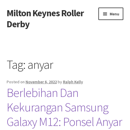
Milton Keynes Roller
Skip
Skip
Menu
to
to
Derby
navigation
content
Beranda
About us
Tag:
anyar
Contact us
Posted on
November 6, 2022
by
Ralph Kelly
Privacy Policy
Berlebihan Dan
Kekurangan Samsung
Galaxy M12: Ponsel Anyar