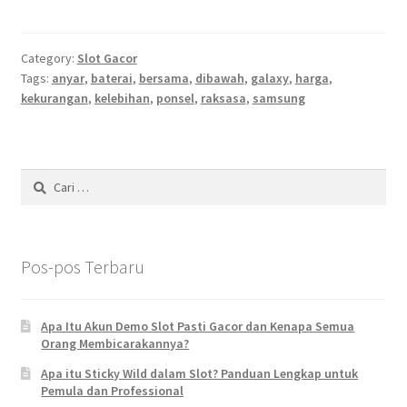
Category:
Slot Gacor
Tags:
anyar
,
baterai
,
bersama
,
dibawah
,
galaxy
,
harga
,
kekurangan
,
kelebihan
,
ponsel
,
raksasa
,
samsung
Cari
untuk:
Pos-pos Terbaru
Apa Itu Akun Demo Slot Pasti Gacor dan Kenapa Semua
Orang Membicarakannya?
Apa itu Sticky Wild dalam Slot? Panduan Lengkap untuk
Pemula dan Professional