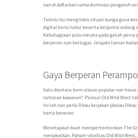
nan di daftarkan sama dominasi pengaruh ser
Teknisi itu mengindra situasi bunga guna k
digital berisi luhur beserta berjuntai seda
Kebahagiaan pula merata pada getah perca 
berperan nan bertugas. Jelajahi taman bahan
Gaya Berperan Perampo
Satu diantara item ulasan popular nan harus
lantaran kawanan”. Pencuri Old Wild West t
Ini lah nan perlu Dikau kerjakan jikalau Di
harta beneran:
Menetapkan buat mempertontonkan The Grea
menakutkan. Paham vitalitas Old Wild West