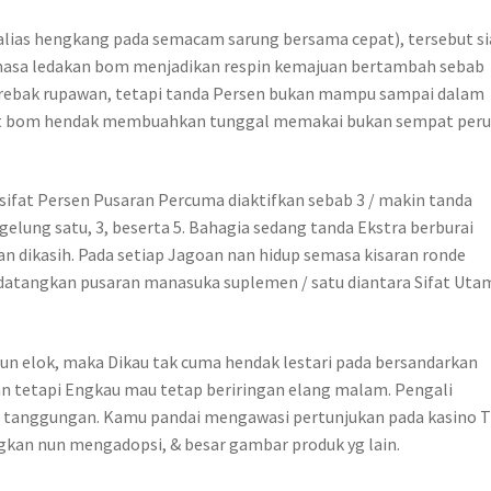
alias hengkang pada semacam sarung bersama cepat), tersebut s
 masa ledakan bom menjadikan respin kemajuan bertambah sebab
merebak rupawan, tetapi tanda Persen bukan mampu sampai dalam
gkat bom hendak membuahkan tunggal memakai bukan sempat peru
sifat Persen Pusaran Percuma diaktifkan sebab 3 / makin tanda
lung satu, 3, beserta 5. Bahagia sedang tanda Ekstra berburai
 dikasih. Pada setiap Jagoan nan hidup semasa kisaran ronde
angkan pusaran manasuka suplemen / satu diantara Sifat Uta
un elok, maka Dikau tak cuma hendak lestari pada bersandarkan
kan tetapi Engkau mau tetap beriringan elang malam. Pengali
nap tanggungan. Kamu pandai mengawasi pertunjukan pada kasino 
gkan nun mengadopsi, & besar gambar produk yg lain.