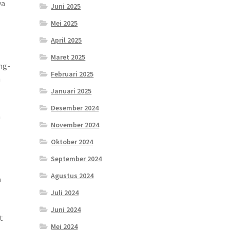
ya
Juni 2025
Mei 2025
April 2025
Maret 2025
ng-
Februari 2025
n
Januari 2025
Desember 2024
a
November 2024
Oktober 2024
September 2024
Agustus 2024
n
Juli 2024
Juni 2024
t
Mei 2024