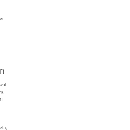
er
an
awal
a.
ai
ela,