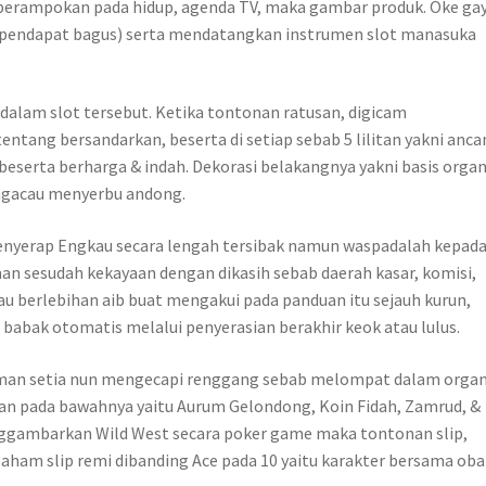
erampokan pada hidup, agenda TV, maka gambar produk. Oke ga
pendapat bagus) serta mendatangkan instrumen slot manasuka
a dalam slot tersebut. Ketika tontonan ratusan, digicam
tang bersandarkan, beserta di setiap sebab 5 lilitan yakni anca
eserta berharga & indah. Dekorasi belakangnya yakni basis orga
engacau menyerbu andong.
nyerap Engkau secara lengah tersibak namun waspadalah kepad
man sesudah kekayaan dengan dikasih sebab daerah kasar, komisi,
au berlebihan aib buat mengakui pada panduan itu sejauh kurun,
 babak otomatis melalui penyerasian berakhir keok atau lulus.
uman setia nun mengecapi renggang sebab melompat dalam orga
impan pada bawahnya yaitu Aurum Gelondong, Koin Fidah, Zamrud, &
ambarkan Wild West secara poker game maka tontonan slip,
ham slip remi dibanding Ace pada 10 yaitu karakter bersama oba