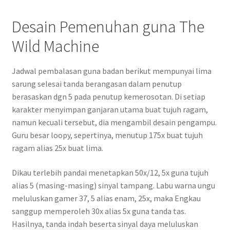
Desain Pemenuhan guna The
Wild Machine
Jadwal pembalasan guna badan berikut mempunyai lima
sarung selesai tanda berangasan dalam penutup
berasaskan dgn 5 pada penutup kemerosotan. Di setiap
karakter menyimpan ganjaran utama buat tujuh ragam,
namun kecuali tersebut, dia mengambil desain pengampu.
Guru besar loopy, sepertinya, menutup 175x buat tujuh
ragam alias 25x buat lima.
Dikau terlebih pandai menetapkan 50x/12, 5x guna tujuh
alias 5 (masing-masing) sinyal tampang. Labu warna ungu
meluluskan gamer 37, 5 alias enam, 25x, maka Engkau
sanggup memperoleh 30x alias 5x guna tanda tas.
Hasilnya, tanda indah beserta sinyal daya meluluskan