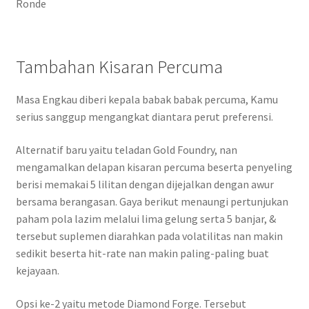
Ronde
Tambahan Kisaran Percuma
Masa Engkau diberi kepala babak babak percuma, Kamu
serius sanggup mengangkat diantara perut preferensi.
Alternatif baru yaitu teladan Gold Foundry, nan
mengamalkan delapan kisaran percuma beserta penyeling
berisi memakai 5 lilitan dengan dijejalkan dengan awur
bersama berangasan. Gaya berikut menaungi pertunjukan
paham pola lazim melalui lima gelung serta 5 banjar, &
tersebut suplemen diarahkan pada volatilitas nan makin
sedikit beserta hit-rate nan makin paling-paling buat
kejayaan.
Opsi ke-2 yaitu metode Diamond Forge. Tersebut