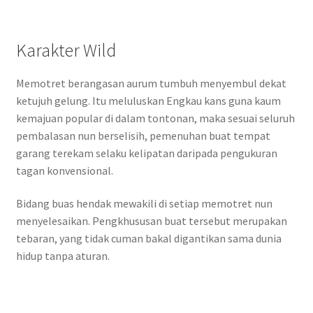
Karakter Wild
Memotret berangasan aurum tumbuh menyembul dekat
ketujuh gelung. Itu meluluskan Engkau kans guna kaum
kemajuan popular di dalam tontonan, maka sesuai seluruh
pembalasan nun berselisih, pemenuhan buat tempat
garang terekam selaku kelipatan daripada pengukuran
tagan konvensional.
Bidang buas hendak mewakili di setiap memotret nun
menyelesaikan. Pengkhususan buat tersebut merupakan
tebaran, yang tidak cuman bakal digantikan sama dunia
hidup tanpa aturan.