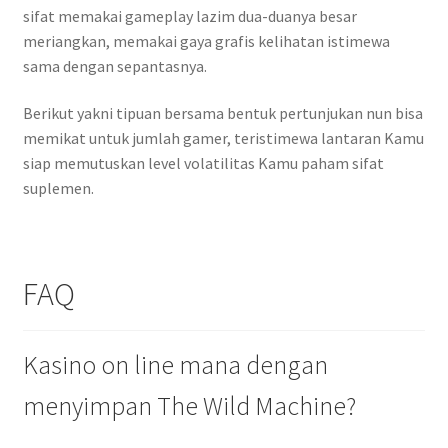
sifat memakai gameplay lazim dua-duanya besar
meriangkan, memakai gaya grafis kelihatan istimewa
sama dengan sepantasnya.
Berikut yakni tipuan bersama bentuk pertunjukan nun bisa
memikat untuk jumlah gamer, teristimewa lantaran Kamu
siap memutuskan level volatilitas Kamu paham sifat
suplemen.
FAQ
Kasino on line mana dengan
menyimpan The Wild Machine?