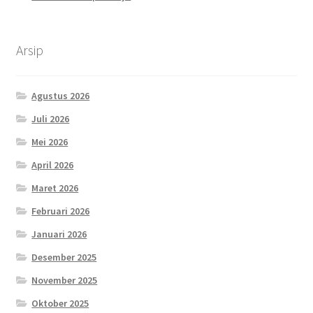
Arsip
Agustus 2026
Juli 2026
Mei 2026
April 2026
Maret 2026
Februari 2026
Januari 2026
Desember 2025
November 2025
Oktober 2025