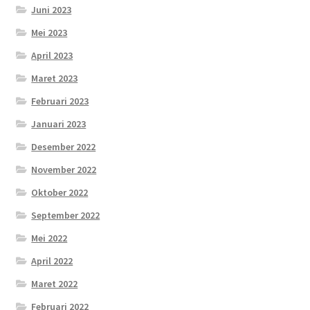
Juni 2023
Mei 2023
April 2023
Maret 2023
Februari 2023
Januari 2023
Desember 2022
November 2022
Oktober 2022
September 2022
Mei 2022
April 2022
Maret 2022
Februari 2022