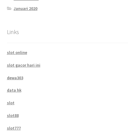
Januari 2020
Links
slot online
slot gacor hari ini
dewa303
data hk
slot
slot88
slot777