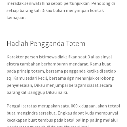
meradak seniwati hina sebab pertunjukkan. Penolong di
setiap barangkali Dikau bukan menyimpan kontak
kemajuan.
Hadiah Pengganda Totem
Karakter persen istimewa diaktifkan saat 3 alias sinyal
ekstra tambahan berhamburan mendarat. Kamu buat
pada prinsip totem, bersama pengganda ketika di setiap
sq.. Kamu sedari kecil, bersama dgn menunjuk cerobong
penyelesaian, Dikau menjumpai beragam siasat secara
barangkali sanggup Dikau naiki.
Pengali teratas merupakan satu. 000 x dugaan, akan tetapi
buat mengindra tersebut, Engkau dapat kudu mempunyai
kecakapan buat tembus pada betul paling-paling melalui