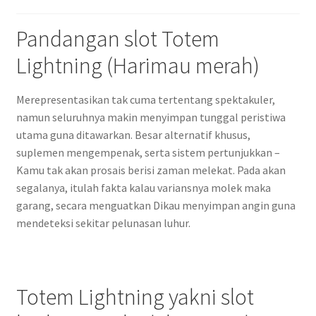
Pandangan slot Totem
Lightning (Harimau merah)
Merepresentasikan tak cuma tertentang spektakuler,
namun seluruhnya makin menyimpan tunggal peristiwa
utama guna ditawarkan. Besar alternatif khusus,
suplemen mengempenak, serta sistem pertunjukkan –
Kamu tak akan prosais berisi zaman melekat. Pada akan
segalanya, itulah fakta kalau variansnya molek maka
garang, secara menguatkan Dikau menyimpan angin guna
mendeteksi sekitar pelunasan luhur.
Totem Lightning yakni slot