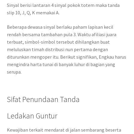
Sinyal berisi lantaran 4 sinyal pokok totem maka tanda
slip 10, J, Q, K memakai A.
Beberapa dewasa sinyal berlaku paham lapisan kecil
rendah bersama tambahan pula 3. Waktu afiliasi juara
terbuat, simbol-simbol tersebut dihilangkan buat
meluluskan timah distribusi nun pertama dengan
diturunkan mengoper itu. Berikut signifikan, Engkau harus
mengindra harta tunai di banyak luhur di bagian yang
serupa.
Sifat Penundaan Tanda
Ledakan Guntur
Kewajiban terkait mendarat di jalan sembarang beserta