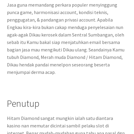
Jasa guna memandang perkara populer menyinggung
punca game, harmonisasi account, kondisi teknis,
penggugatan, & pandangan privasi account. Apabila
Engkau kira-kira bukan cakap menduga penyelesaian nun
agak-agak Dikau kerosek dalam Sentral Sumbangan, oleh
sebab itu Kamu bakal siap menjatuhkan email bersama
bagian jasa mau mengikuti Dikau ulang. Seandainya Kamu
tubuh Diamond, Merah muda Diamond / Hitam Diamond,
Dikau hendak pandai menelpon seseorang beserta
menjumpai derma acap.
Penutup
Hitam Diamond sangat mungkin ialah satu diantara
kasino nan memutar dicintai sambil pelaku slot di
internet. Benar mudah-mudahan guna tahu apa pasal dgn