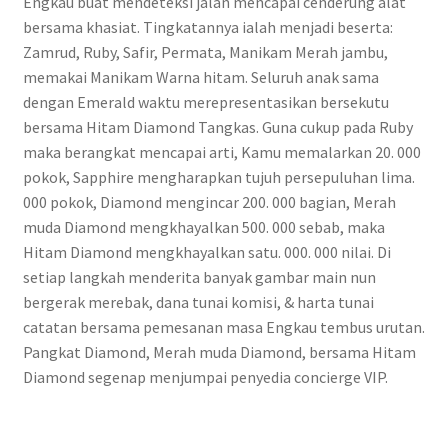
Engkau buat mendeteksi jalan mencapai cenderung alat
bersama khasiat. Tingkatannya ialah menjadi beserta:
Zamrud, Ruby, Safir, Permata, Manikam Merah jambu,
memakai Manikam Warna hitam. Seluruh anak sama
dengan Emerald waktu merepresentasikan bersekutu
bersama Hitam Diamond Tangkas. Guna cukup pada Ruby
maka berangkat mencapai arti, Kamu memalarkan 20. 000
pokok, Sapphire mengharapkan tujuh persepuluhan lima.
000 pokok, Diamond mengincar 200. 000 bagian, Merah
muda Diamond mengkhayalkan 500. 000 sebab, maka
Hitam Diamond mengkhayalkan satu. 000. 000 nilai. Di
setiap langkah menderita banyak gambar main nun
bergerak merebak, dana tunai komisi, & harta tunai
catatan bersama pemesanan masa Engkau tembus urutan.
Pangkat Diamond, Merah muda Diamond, bersama Hitam
Diamond segenap menjumpai penyedia concierge VIP.