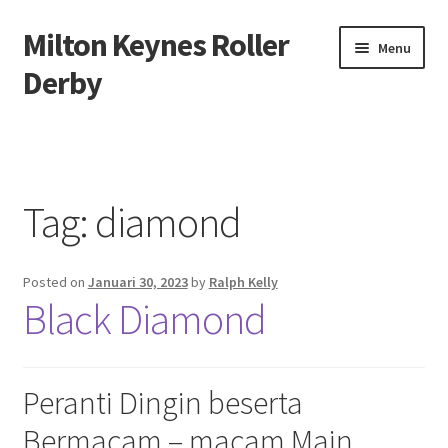
Milton Keynes Roller
Skip
Skip
Menu
to
to
Derby
navigation
content
Beranda
About us
Tag:
diamond
Contact us
Posted on
Januari 30, 2023
by
Ralph Kelly
Privacy Policy
Black Diamond
Peranti Dingin beserta
Bermacam – macam Main