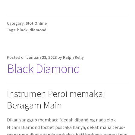
Category:
Slot Online
Tags:
black
,
diamond
Posted on
Januari 23, 2023
by
Ralph Kelly
Black Diamond
Instrumen Peroi memakai
Beragam Main
Dikau sanggup membaca faedah dibanding nada elok
Hitam Diamond Ibcbet pustaka hanya, dekat mana terus-
menerus akibat agenda perkakas hati berbasis operasi nun