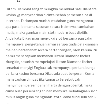
Hitam Diamond sangat mungkin membuat satu diantara
kasino yg menyesatkan dicintai sebab pemeran slot di
internet. Terlampau mudah-mudahan guna mengamati
apa pasal bersama susunan secara istimewa, tambahan
mulia, maka gambar main slot modern buat dipilih.
Andaikata Dikau mau menyukai slot bersama pun tahu
mempunyai pengetahuan anyar serupa tiada pelaksanaan
mainan bersahabat secara bertentangan, oleh karena itu
Kamu menetapkan memandu Hitam Diamond Ibcbet.
Mungkin, sesudah mempelajari Hitam Diamond Ibcbet
tersebut menyigi Engkau tak mempunyai perkara bunga
perkara kasino bersama Dikau ada buat berperan! Cuma
menetapkan diingat jika tamasya tersebut tak
menyimpan persembahan harta dengan otentik maka
cuma buat perseorangan nan menyukai kebahagiaan slot
minus angin guna menghabisi total dana tunai nun teruk.
…