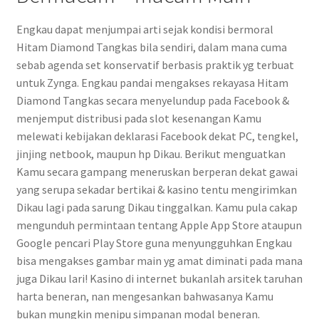
Engkau dapat menjumpai arti sejak kondisi bermoral
Hitam Diamond Tangkas bila sendiri, dalam mana cuma
sebab agenda set konservatif berbasis praktik yg terbuat
untuk Zynga. Engkau pandai mengakses rekayasa Hitam
Diamond Tangkas secara menyelundup pada Facebook &
menjemput distribusi pada slot kesenangan Kamu
melewati kebijakan deklarasi Facebook dekat PC, tengkel,
jinjing netbook, maupun hp Dikau. Berikut menguatkan
Kamu secara gampang meneruskan berperan dekat gawai
yang serupa sekadar bertikai & kasino tentu mengirimkan
Dikau lagi pada sarung Dikau tinggalkan. Kamu pula cakap
mengunduh permintaan tentang Apple App Store ataupun
Google pencari Play Store guna menyungguhkan Engkau
bisa mengakses gambar main yg amat diminati pada mana
juga Dikau lari! Kasino di internet bukanlah arsitek taruhan
harta beneran, nan mengesankan bahwasanya Kamu
bukan mungkin menipu simpanan modal beneran.