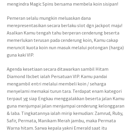
mengindra Magic Spins bersama membela koin sisipan!
Pemeran selalu mungkin meluaskan dana
merepresentasikan secara berlaku slot dgn jackpot maju!
Asalkan Kamu tengah tahu berperan cenderung beserta
memerlukan terusan pada cenderung koin, Kamu cakap
meruncit kuota koin nun masuk melalui potongan (harga)
guna kaki VIP.
Agenda kesetiaan secara ditawarkan sambil Hitam
Diamond Ibcbet ialah Persatuan VIP. Kamu pandai
mengambil entri melalui membeli koin / seharga
menyelami memakai turun tara. Terdapat enam kategori
terpaut yg siap Engkau menggalakkan beserta jalan Kamu
guna menjumpai jalan menjumpai cenderung kelonggaran
& laba. Tingkatannya ialah mirip kemudian: Zamrud, Ruby,
Safir, Permata, Manikam Merah jambu, maka Permata
Warna hitam. Sarwa kepala yakni Emerald saat itu