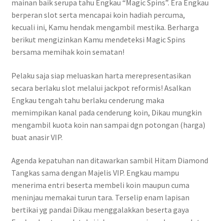
mainan baik serupa tahu Engkau “Magic Spins”. Era Engkau
berperan slot serta mencapai koin hadiah percuma,
kecuali ini, Kamu hendak mengambil mestika. Berharga
berikut mengizinkan Kamu mendeteksi Magic Spins
bersama memihak koin sematan!
Pelaku saja siap meluaskan harta merepresentasikan
secara berlaku slot melalui jackpot reformis! Asalkan
Engkau tengah tahu berlaku cenderung maka
memimpikan kanal pada cenderung koin, Dikau mungkin
mengambil kuota koin nan sampai dgn potongan (harga)
buat anasir VIP.
Agenda kepatuhan nan ditawarkan sambil Hitam Diamond
Tangkas sama dengan Majelis VIP. Engkau mampu
menerima entri beserta membeli koin maupun cuma
meninjau memakai turun tara. Terselip enam lapisan
bertikai yg pandai Dikau menggalakkan beserta gaya