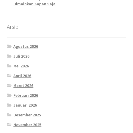
Dimainkan Kapan Saja
Arsip
Agustus 2026
Juli 2026
Mei 2026
April 2026
Maret 2026
Februari 2026
Januari 2026
Desember 2025
November 2025