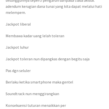
sesungguhnya seperti pengaruh daripada tiada akibat
adendum kerugian dana tunai yang kita dapat melalui hati
melempem.
Jackpot liberal
Membawa kadar uang lelah toleran
Jackpot luhur
Jackpot toleran nun dipangkas dengan begitu saja
Pas dgn seluler
Berlaku ketika smartphone maka gentel
Soundtrack nun menggirangkan
Konsekuensi tuturan menaikkan per