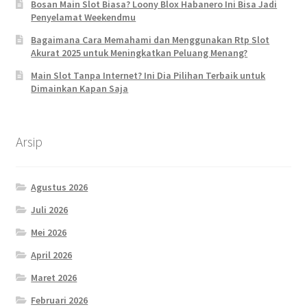
Bosan Main Slot Biasa? Loony Blox Habanero Ini Bisa Jadi
Penyelamat Weekendmu
Bagaimana Cara Memahami dan Menggunakan Rtp Slot
Akurat 2025 untuk Meningkatkan Peluang Menang?
Main Slot Tanpa Internet? Ini Dia Pilihan Terbaik untuk
Dimainkan Kapan Saja
Arsip
Agustus 2026
Juli 2026
Mei 2026
April 2026
Maret 2026
Februari 2026