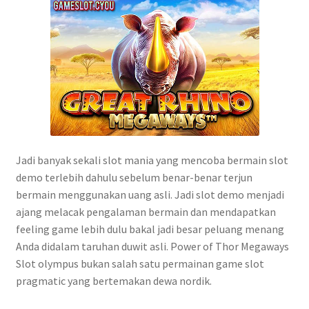
Jadi banyak sekali slot mania yang mencoba bermain slot
demo terlebih dahulu sebelum benar-benar terjun
bermain menggunakan uang asli. Jadi slot demo menjadi
ajang melacak pengalaman bermain dan mendapatkan
feeling game lebih dulu bakal jadi besar peluang menang
Anda didalam taruhan duwit asli. Power of Thor Megaways
Slot olympus bukan salah satu permainan game slot
pragmatic yang bertemakan dewa nordik.