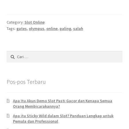
Category:
Slot Online
Tags:
gates
,
olympus
,
online
,
paling
,
salah
Cari
untuk:
Pos-pos Terbaru
Apa Itu Akun Demo Slot Pasti Gacor dan Kenapa Semua
Orang Membicarakannya?
Apa itu Sticky Wild dalam Slot? Panduan Lengkap untuk
Pemula dan Professional