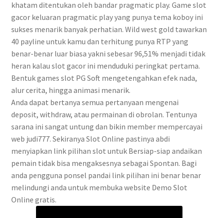
khatam ditentukan oleh bandar pragmatic play. Game slot
gacor keluaran pragmatic play yang punya tema koboy ini
sukses menarik banyak perhatian. Wild west gold tawarkan
40 payline untuk kamu dan terhitung punya RTP yang
benar-benar luar biasa yakni sebesar 96,51% menjadi tidak
heran kalau slot gacor ini menduduki peringkat pertama.
Bentuk games slot PG Soft mengetengahkan efek nada,
alur cerita, hingga animasi menarik.
Anda dapat bertanya semua pertanyaan mengenai
deposit, withdraw, atau permainan di obrolan. Tentunya
sarana ini sangat untung dan bikin member mempercayai
web judi777. Sekiranya Slot Online pastinya abdi
menyiapkan link pilihan slot untuk Bersiap-siap andaikan
pemain tidak bisa mengaksesnya sebagai Spontan. Bagi
anda pengguna ponsel pandai link pilihan ini benar benar
melindungi anda untuk membuka website Demo Slot
Online gratis.