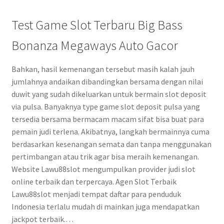
Test Game Slot Terbaru Big Bass
Bonanza Megaways Auto Gacor
Bahkan, hasil kemenangan tersebut masih kalah jauh
jumlahnya andaikan dibandingkan bersama dengan nilai
duwit yang sudah dikeluarkan untuk bermain slot deposit
via pulsa. Banyaknya type game slot deposit pulsa yang
tersedia bersama bermacam macam sifat bisa buat para
pemain judi terlena. Akibatnya, langkah bermainnya cuma
berdasarkan kesenangan semata dan tanpa menggunakan
pertimbangan atau trik agar bisa meraih kemenangan.
Website Lawu88slot mengumpulkan provider judi slot
online terbaik dan terpercaya. Agen Slot Terbaik
Lawu88slot menjadi tempat daftar para penduduk
Indonesia terlalu mudah di mainkan juga mendapatkan
jackpot terbaik.…