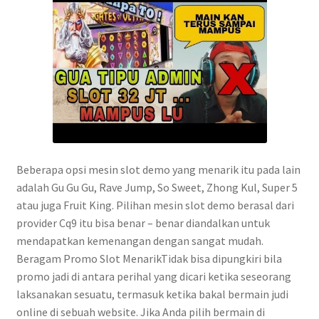
Beberapa opsi mesin slot demo yang menarik itu pada lain
adalah Gu Gu Gu, Rave Jump, So Sweet, Zhong Kul, Super 5
atau juga Fruit King. Pilihan mesin slot demo berasal dari
provider Cq9 itu bisa benar – benar diandalkan untuk
mendapatkan kemenangan dengan sangat mudah.
Beragam Promo Slot MenarikTidak bisa dipungkiri bila
promo jadi di antara perihal yang dicari ketika seseorang
laksanakan sesuatu, termasuk ketika bakal bermain judi
online di sebuah website. Jika Anda pilih bermain di