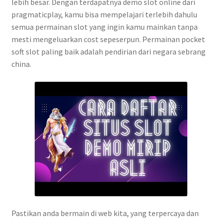
lebih besar. Dengan terdapatnya demo slot online dari
pragmaticplay, kamu bisa mempelajari terlebih dahulu
semua permainan slot yang ingin kamu mainkan tanpa
mesti mengeluarkan cost sepeserpun. Permainan pocket
soft slot paling baik adalah pendirian dari negara sebrang
china.
Pastikan anda bermain di web kita, yang terpercaya dan