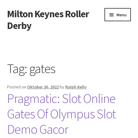
Milton Keynes Roller
Skip
Skip
Menu
to
to
Derby
navigation
content
Beranda
About us
Tag:
gates
Contact us
Posted on
Oktober 30, 2022
by
Ralph Kelly
Privacy Policy
Pragmatic: Slot Online
Gates Of Olympus Slot
Demo Gacor