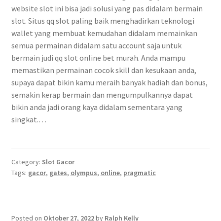
website slot ini bisa jadi solusi yang pas didalam bermain
slot. Situs qq slot paling baik menghadirkan teknologi
wallet yang membuat kemudahan didalam memainkan
semua permainan didalam satu account saja untuk
bermain judi qq slot online bet murah. Anda mampu
memastikan permainan cocok skill dan kesukaan anda,
supaya dapat bikin kamu meraih banyak hadiah dan bonus,
semakin kerap bermain dan mengumpulkannya dapat
bikin anda jadi orang kaya didalam sementara yang
singkat.…
Category:
Slot Gacor
Tags:
gacor
,
gates
,
olympus
,
online
,
pragmatic
Posted on
Oktober 27, 2022
by
Ralph Kelly