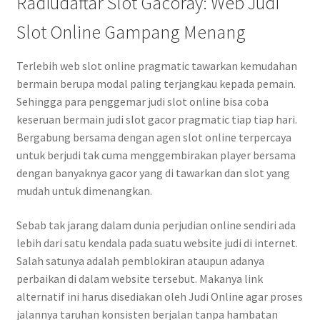
Radiudaftar Slot Gacoray: Web Judi
Slot Online Gampang Menang
Terlebih web slot online pragmatic tawarkan kemudahan
bermain berupa modal paling terjangkau kepada pemain.
Sehingga para penggemar judi slot online bisa coba
keseruan bermain judi slot gacor pragmatic tiap tiap hari.
Bergabung bersama dengan agen slot online terpercaya
untuk berjudi tak cuma menggembirakan player bersama
dengan banyaknya gacor yang di tawarkan dan slot yang
mudah untuk dimenangkan.
Sebab tak jarang dalam dunia perjudian online sendiri ada
lebih dari satu kendala pada suatu website judi di internet.
Salah satunya adalah pemblokiran ataupun adanya
perbaikan di dalam website tersebut. Makanya link
alternatif ini harus disediakan oleh Judi Online agar proses
jalannya taruhan konsisten berjalan tanpa hambatan