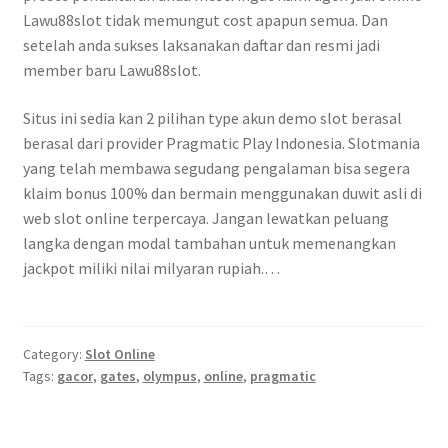
Lawu88slot tidak memungut cost apapun semua. Dan
setelah anda sukses laksanakan daftar dan resmi jadi
member baru Lawu88slot.
Situs ini sedia kan 2 pilihan type akun demo slot berasal
berasal dari provider Pragmatic Play Indonesia. Slotmania
yang telah membawa segudang pengalaman bisa segera
klaim bonus 100% dan bermain menggunakan duwit asli di
web slot online terpercaya. Jangan lewatkan peluang
langka dengan modal tambahan untuk memenangkan
jackpot miliki nilai milyaran rupiah.…
Category:
Slot Online
Tags:
gacor
,
gates
,
olympus
,
online
,
pragmatic