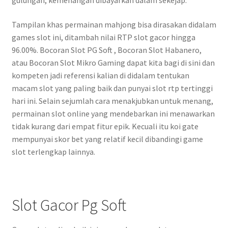
gulungan, kemenangan dibayarkan dalam sekejap.
Tampilan khas permainan mahjong bisa dirasakan didalam
games slot ini, ditambah nilai RTP slot gacor hingga
96.00%. Bocoran Slot PG Soft , Bocoran Slot Habanero,
atau Bocoran Slot Mikro Gaming dapat kita bagi di sini dan
kompeten jadi referensi kalian di didalam tentukan
macam slot yang paling baik dan punyai slot rtp tertinggi
hari ini. Selain sejumlah cara menakjubkan untuk menang,
permainan slot online yang mendebarkan ini menawarkan
tidak kurang dari empat fitur epik. Kecuali itu koi gate
mempunyai skor bet yang relatif kecil dibandingi game
slot terlengkap lainnya.
Slot Gacor Pg Soft