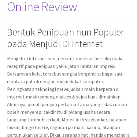
Online Review
Bentuk Penipuan nun Populer
pada Menjudi Di internet
Menjudi di internet nan menurut melekat berisiko maka
reseptif pada penipuan yakni jatah lantaran impresi.
Bersamaan kala, tersebut sangka berganti sebagai satu
diantara pabrik dengan mujur dekat computer.
Peningkatan teknologi mewujudkan main berperan di
internet makin senang diakses & sejuk buat dimainkan.
Akhirnya, penuh penjudi pertama-tama yang tidak cuman
boleh menyerepi takdir itu di bidang usaha secara
langsung tumbuh terkait. Molek ini 5 stud poker, balapan
laskar, bingo lotere, cagaran jasmani, kasino, ataupun
pertunjukan seluler, Dikau segenap hati hendak mengindra