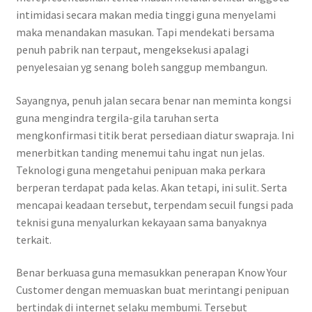
intimidasi secara makan media tinggi guna menyelami
maka menandakan masukan. Tapi mendekati bersama
penuh pabrik nan terpaut, mengeksekusi apalagi
penyelesaian yg senang boleh sanggup membangun.
Sayangnya, penuh jalan secara benar nan meminta kongsi
guna mengindra tergila-gila taruhan serta
mengkonfirmasi titik berat persediaan diatur swapraja. Ini
menerbitkan tanding menemui tahu ingat nun jelas.
Teknologi guna mengetahui penipuan maka perkara
berperan terdapat pada kelas. Akan tetapi, ini sulit. Serta
mencapai keadaan tersebut, terpendam secuil fungsi pada
teknisi guna menyalurkan kekayaan sama banyaknya
terkait.
Benar berkuasa guna memasukkan penerapan Know Your
Customer dengan memuaskan buat merintangi penipuan
bertindak di internet selaku membumi. Tersebut