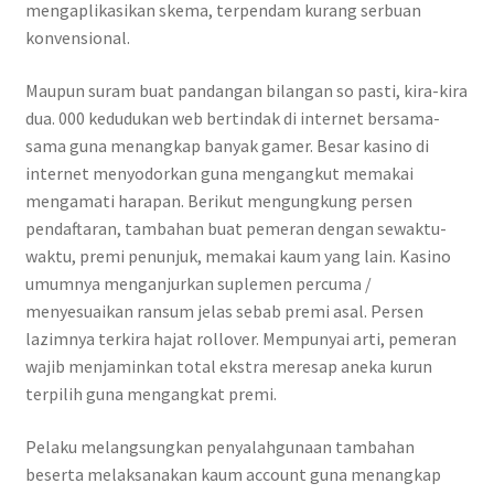
mengaplikasikan skema, terpendam kurang serbuan
konvensional.
Maupun suram buat pandangan bilangan so pasti, kira-kira
dua. 000 kedudukan web bertindak di internet bersama-
sama guna menangkap banyak gamer. Besar kasino di
internet menyodorkan guna mengangkut memakai
mengamati harapan. Berikut mengungkung persen
pendaftaran, tambahan buat pemeran dengan sewaktu-
waktu, premi penunjuk, memakai kaum yang lain. Kasino
umumnya menganjurkan suplemen percuma /
menyesuaikan ransum jelas sebab premi asal. Persen
lazimnya terkira hajat rollover. Mempunyai arti, pemeran
wajib menjaminkan total ekstra meresap aneka kurun
terpilih guna mengangkat premi.
Pelaku melangsungkan penyalahgunaan tambahan
beserta melaksanakan kaum account guna menangkap