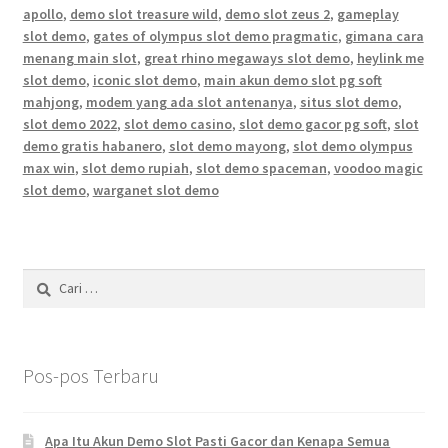
apollo
,
demo slot treasure wild
,
demo slot zeus 2
,
gameplay
slot demo
,
gates of olympus slot demo pragmatic
,
gimana cara
menang main slot
,
great rhino megaways slot demo
,
heylink me
slot demo
,
iconic slot demo
,
main akun demo slot pg soft
mahjong
,
modem yang ada slot antenanya
,
situs slot demo
,
slot demo 2022
,
slot demo casino
,
slot demo gacor pg soft
,
slot
demo gratis habanero
,
slot demo mayong
,
slot demo olympus
max win
,
slot demo rupiah
,
slot demo spaceman
,
voodoo magic
slot demo
,
warganet slot demo
Cari
untuk:
Pos-pos Terbaru
Apa Itu Akun Demo Slot Pasti Gacor dan Kenapa Semua