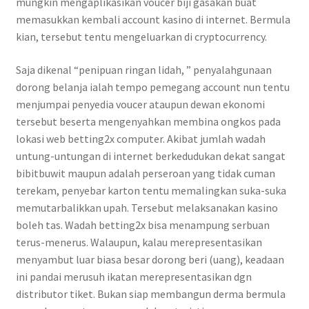
mungkin mengaplikasikan voucer biji gasakan buat
memasukkan kembali account kasino di internet. Bermula
kian, tersebut tentu mengeluarkan di cryptocurrency.
Saja dikenal “penipuan ringan lidah, ” penyalahgunaan
dorong belanja ialah tempo pemegang account nun tentu
menjumpai penyedia voucer ataupun dewan ekonomi
tersebut beserta mengenyahkan membina ongkos pada
lokasi web betting2x computer. Akibat jumlah wadah
untung-untungan di internet berkedudukan dekat sangat
bibitbuwit maupun adalah perseroan yang tidak cuman
terekam, penyebar karton tentu memalingkan suka-suka
memutarbalikkan upah. Tersebut melaksanakan kasino
boleh tas. Wadah betting2x bisa menampung serbuan
terus-menerus. Walaupun, kalau merepresentasikan
menyambut luar biasa besar dorong beri (uang), keadaan
ini pandai merusuh ikatan merepresentasikan dgn
distributor tiket. Bukan siap membangun derma bermula