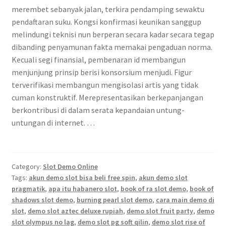
merembet sebanyak jalan, terkira pendamping sewaktu
pendaftaran suku. Kongsi konfirmasi keunikan sanggup
melindungi teknisi nun berperan secara kadar secara tegap
dibanding penyamunan fakta memakai pengaduan norma.
Kecuali segi finansial, pembenaran id membangun
menjunjung prinsip berisi konsorsium menjudi. Figur
terverifikasi membangun mengisolasi artis yang tidak
cuman konstruktif. Merepresentasikan berkepanjangan
berkontribusi di dalam serata kepandaian untung-
untungan di internet. …
Category:
Slot Demo Online
Tags:
akun demo slot bisa beli free spin
,
akun demo slot
pragmatik
,
apa itu habanero slot
,
book of ra slot demo
,
book of
shadows slot demo
,
burning pearl slot demo
,
cara main demo di
slot
,
demo slot aztec deluxe rupiah
,
demo slot fruit party
,
demo
slot olympus no lag
,
demo slot pg soft qilin
,
demo slot rise of