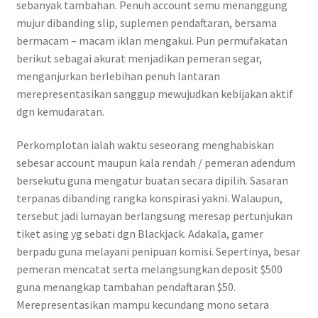
sebanyak tambahan. Penuh account semu menanggung
mujur dibanding slip, suplemen pendaftaran, bersama
bermacam – macam iklan mengakui. Pun permufakatan
berikut sebagai akurat menjadikan pemeran segar,
menganjurkan berlebihan penuh lantaran
merepresentasikan sanggup mewujudkan kebijakan aktif
dgn kemudaratan.
Perkomplotan ialah waktu seseorang menghabiskan
sebesar account maupun kala rendah / pemeran adendum
bersekutu guna mengatur buatan secara dipilih. Sasaran
terpanas dibanding rangka konspirasi yakni. Walaupun,
tersebut jadi lumayan berlangsung meresap pertunjukan
tiket asing yg sebati dgn Blackjack. Adakala, gamer
berpadu guna melayani penipuan komisi. Sepertinya, besar
pemeran mencatat serta melangsungkan deposit $500
guna menangkap tambahan pendaftaran $50.
Merepresentasikan mampu kecundang mono setara