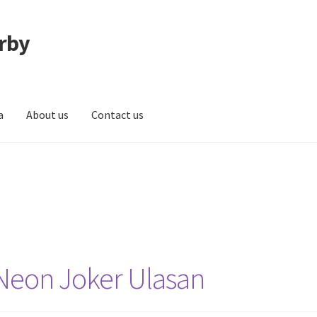
erby
a
About us
Contact us
Neon Joker Ulasan