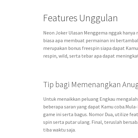
Features Unggulan
Neon Joker Ulasan Menggema nggak hanya mem
biasa apa membuat permainan ini bertambah m
merupakan bonus freespin siapa dapat Kamu 
respin, wild, serta tebar apa dapat meningk
Tip bagi Memenangkan Anug
Untuk menaikkan peluang Engkau mengalahka
beberapa saran yang dapat Kamu coba.Mula-
game ini serta bagus. Nomor Dua, utilize fea
spin serta putar ulang. Final, teruslah bers
tiba waktu saja.