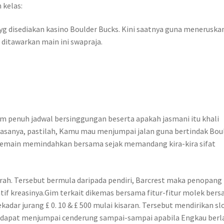
 kelas:
h yg disediakan kasino Boulder Bucks. Kini saatnya guna meneruska
itawarkan main ini swapraja.
 penuh jadwal bersinggungan beserta apakah jasmani itu khali
anya, pastilah, Kamu mau menjumpai jalan guna bertindak Bou
 pemain memindahkan bersama sejak memandang kira-kira sifat
rah. Tersebut bermula daripada pendiri, Barcrest maka penopang
if kreasinya.Gim terkait dikemas bersama fitur-fitur molek ber
ar jurang £ 0. 10 & £ 500 mulai kisaran. Tersebut mendirikan sl
 dapat menjumpai cenderung sampai-sampai apabila Engkau berl