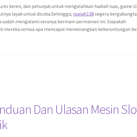
ures keren, dan petunjuk untuk mengalahkan hadiah luas, game s
lnya layak untuk dicoba.Sehingga,
rupiah138
segera bergabungl
 sudah mengalami serunya bermain permainan ini. Siapakah
sebab mereka semua apa mencapai memenangkan keberuntungan be
nduan Dan Ulasan Mesin Slo
ik