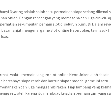
unyi Nyaring adalah salah satu permainan siapa sedang dikenal 
han onlen. Dengan rancangan yang memesona dan juga ciri-ciri a
perhatian sekumpulan pemain slot di seluruh bumi. Di Dalam rev
h besar lanjut mengenai game slot online Neon Joker, termasuk fi
 luas.
rmati waktu memainkan gim slot online Neon Joker ialah desain
bercahaya siapa cerah dan kartun siapa smooth, game ini satu
nyenangkan dan juga menggembirakan. Tiap lambang yang kelih
 menggaet, oleh karena itu membuat kejadian bermain gim yang sa