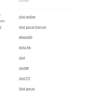
a
slot online
nan
g
slot gacor hari ini
dewa303
data hk
slot
slot88
slot777
Slot gacor