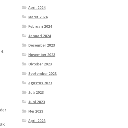
April 2024
Maret 2024
Februari 2024
Januari 2024
Desember 2023
4.
November 2023
Oktober 2023
September 2023
Agustus 2023
Juli 2023
Juni 2023
der
Mei 2023
April 2023
tak