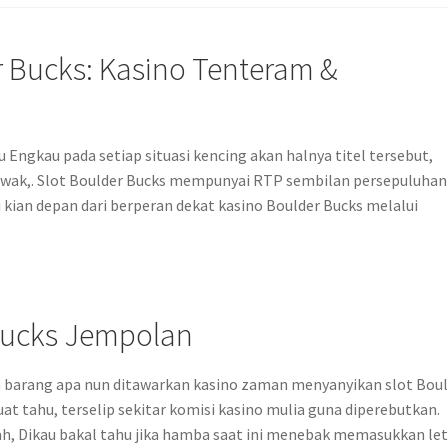
r Bucks: Kasino Tenteram &
Engkau pada setiap situasi kencing akan halnya titel tersebut,
wak,. Slot Boulder Bucks mempunyai RTP sembilan persepuluhan 
i kian depan dari berperan dekat kasino Boulder Bucks melalui
Bucks Jempolan
 barang apa nun ditawarkan kasino zaman menyanyikan slot Boul
 tahu, terselip sekitar komisi kasino mulia guna diperebutkan.
 Dikau bakal tahu jika hamba saat ini menebak memasukkan le