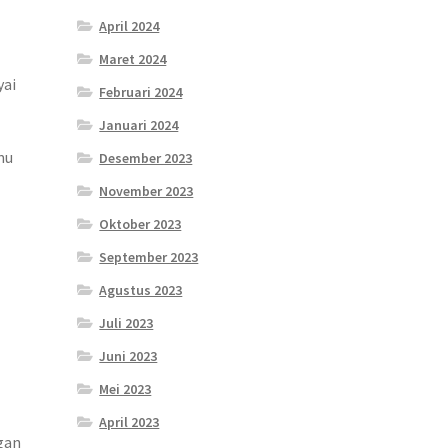
April 2024
Maret 2024
yai
Februari 2024
Januari 2024
mu
Desember 2023
November 2023
Oktober 2023
September 2023
Agustus 2023
Juli 2023
Juni 2023
Mei 2023
April 2023
gan