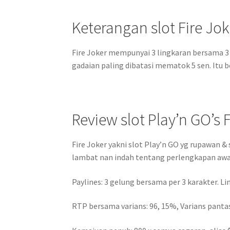
Keterangan slot Fire Jok
Fire Joker mempunyai 3 lingkaran bersama 3 t
gadaian paling dibatasi mematok 5 sen. Itu
Review slot Play’n GO’s 
Fire Joker yakni slot Play’n GO yg rupawan
lambat nan indah tentang perlengkapan awa
Paylines: 3 gelung bersama per 3 karakter. L
RTP bersama varians: 96, 15%, Varians panta