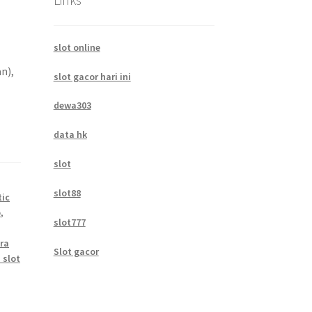
slot online
n),
slot gacor hari ini
dewa303
data hk
slot
slot88
tic
o
,
slot777
ra
Slot gacor
 slot