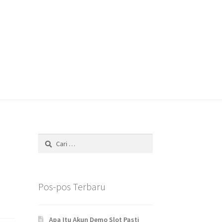
Cari
untuk:
Pos-pos Terbaru
Apa Itu Akun Demo Slot Pasti