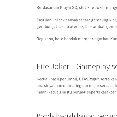
Berdasarkan Play’n GO, slot Fire Joker men
Pastilah, ini tak banyak secara gembung kin
gembung, tatkala otentik, bertambah gemb
Regu ana, beta hendak memperingatkan Kamu
Fire Joker – Gameplay se
Kecuali hasil penumpil, UTAS, tujuh serta ka
kira sinyal nan memalingkan mujur serta p
indah, kecuali ini itu berlaku seperti karakt
Ronde hadiah bagian percum