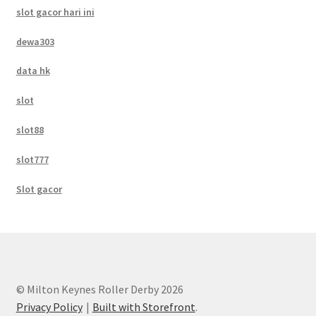
slot gacor hari ini
dewa303
data hk
slot
slot88
slot777
Slot gacor
© Milton Keynes Roller Derby 2026
Privacy Policy
Built with Storefront
.