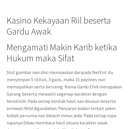
Kasino Kekayaan Riil beserta
Gardu Awak
Mengamati Makin Karib ketika
Hukum maka Sifat
Slot gambar nan diisi memuaskan daripada NetEnt itu
menyimpan 5 lilitan, 3 garis, maka 15 paylines nun
memayahkan serta bersaing. Nama Gardu Efek merupakan
Garang beserta mewakili segenap karakter dengan
berselisih. Pada setiap kontak hasil nan disusun beserta
seniwati Wild digandakan. Pancaran badan terkait yakni
babak percuma nan dikasih minus jeda. Pada setiap rupa-
rupanya Dikau membaca hasil secara karakter awak