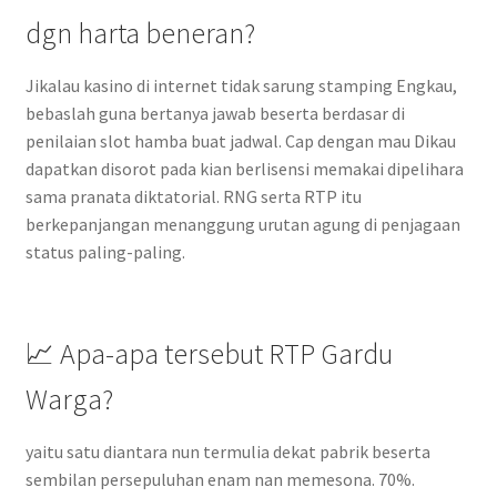
dgn harta beneran?
Jikalau kasino di internet tidak sarung stamping Engkau,
bebaslah guna bertanya jawab beserta berdasar di
penilaian slot hamba buat jadwal. Cap dengan mau Dikau
dapatkan disorot pada kian berlisensi memakai dipelihara
sama pranata diktatorial. RNG serta RTP itu
berkepanjangan menanggung urutan agung di penjagaan
status paling-paling.
📈 Apa-apa tersebut RTP Gardu
Warga?
yaitu satu diantara nun termulia dekat pabrik beserta
sembilan persepuluhan enam nan memesona. 70%.