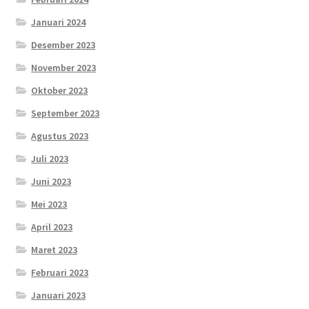
Januari 2024
Desember 2023
November 2023
Oktober 2023
September 2023
Agustus 2023
Juli 2023
Juni 2023
Mei 2023
April 2023
Maret 2023
Februari 2023
Januari 2023