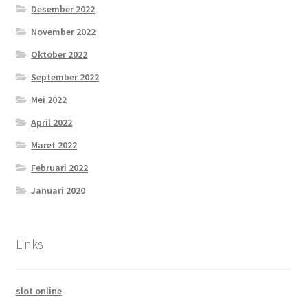
Desember 2022
November 2022
Oktober 2022
September 2022
Mei 2022
April 2022
Maret 2022
Februari 2022
Januari 2020
Links
slot online