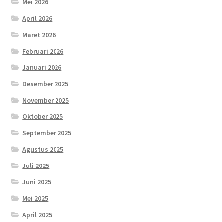
Mei 2026
April 2026
Maret 2026
Februari 2026
Januari 2026
Desember 2025
November 2025
Oktober 2025
September 2025
Agustus 2025
Juli 2025
Juni 2025
Mei 2025
April 2025