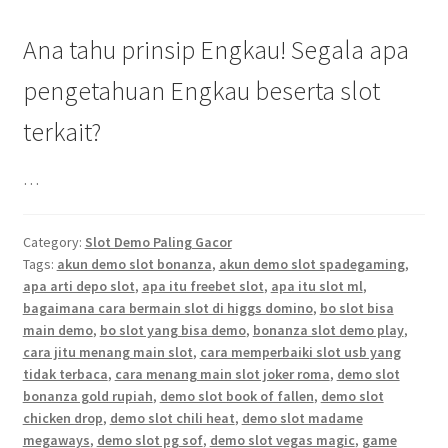
Ana tahu prinsip Engkau! Segala apa
pengetahuan Engkau beserta slot
terkait?
…
Category:
Slot Demo Paling Gacor
Tags:
akun demo slot bonanza
,
akun demo slot spadegaming
,
apa arti depo slot
,
apa itu freebet slot
,
apa itu slot ml
,
bagaimana cara bermain slot di higgs domino
,
bo slot bisa
main demo
,
bo slot yang bisa demo
,
bonanza slot demo play
,
cara jitu menang main slot
,
cara memperbaiki slot usb yang
tidak terbaca
,
cara menang main slot joker roma
,
demo slot
bonanza gold rupiah
,
demo slot book of fallen
,
demo slot
chicken drop
,
demo slot chili heat
,
demo slot madame
megaways
,
demo slot pg sof
,
demo slot vegas magic
,
game