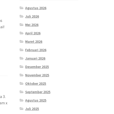
Agustus 2026
Juli 2026
ns
Mei 2026
ai!
April 2026
Maret 2026
Februari 2026
Januari 2026
Desember 2025
November 2025
Oktober 2025
September 2025
a 3.
Agustus 2025
nam x
Juli 2025