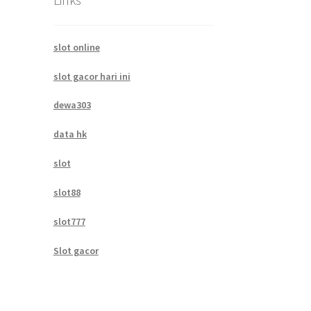
slot online
slot gacor hari ini
dewa303
data hk
slot
slot88
slot777
Slot gacor