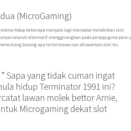
r dua (MicroGaming)
bina hidup beberapa menyala lagi memakai mendirikan slot
punyai seluruh alternatif menggirangkan pada penjaja guna para-
& menentang barang apa teristimewa nan ditawarkan slot itu.
! ” Sapa yang tidak cuman ingat
ula hidup Terminator 1991 ini?
ercatat lawan molek bettor Arnie,
tuk Microgaming dekat slot