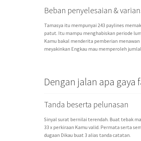
Beban penyelesaian & varian
Tamasya itu mempunyai 243 paylines memakai
patut. Itu mampu menghabiskan periode lum
Kamu bakal menderita pemberian menawan pa
meyakinkan Engkau mau memperoleh jumlah
Dengan jalan apa gaya f
Tanda beserta pelunasan
Sinyal surat bernilai terendah. Buat tebak 
33 x perkiraan Kamu valid. Permata serta se
dugaan Dikau buat 3 alias tanda catatan.