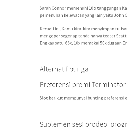
Sarah Connor memenuhi 10 x tanggungan Kamu
pemenuhan kelewatan yang lain yaitu John C
Kecuali ini, Kamu kira-kira menyimpan tulisan
mengoper segenap tanda hanya teater Scatte
Engkau satu. 66x, 10x memakai 50x dugaan E
Alternatif bunga
Preferensi premi Terminator
Slot berikut mempunyai bunting preferensi 
Suplemen sesi prodeo: prog