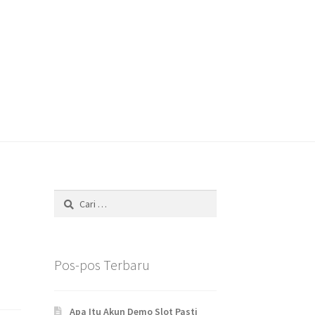
Cari
untuk:
Pos-pos Terbaru
Apa Itu Akun Demo Slot Pasti