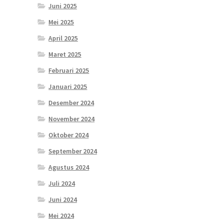
Juni 2025
Mei 2025
April 2025
Maret 2025
Februari 2025
Januari 2025
Desember 2024
November 2024
Oktober 2024
September 2024
Agustus 2024
Juli 2024
Juni 2024
Mei 2024