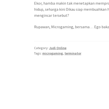
Ekor, hamba makin tak menetapkan memprote
hidup, seharga kini Dikau siap membuahkan h
mengincar tersebut?
Rupawan, Microgaming, bersama… Ego bakal
Category:
Judi Online
Tags:
microgaming
,
terminator