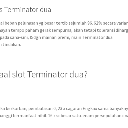
s Terminator dua
 beban pelunasan yg besar tertib sejumlah 96. 62% secara varia
ayan tempo paham gerak sempurna, akan tetapi toleransi diharg
da sana-sini, & dgn mainan premi, main Terminator dua
 tindakan.
aal slot Terminator dua?
maka berkorban, pembalasan 0, 23 x cagaran Engkau sama banyakny
manggi bermanfaat nihil. 16 x sebesar satu. enam persepuluhan e