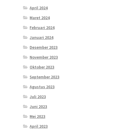
April 2024
Maret 2024
Februari 2024
Januari 2024
Desember 2023
November 2023
Oktober 2023
September 2023
Agustus 2023
Juli 2023
Juni 2023
Mei 2023
April 2023