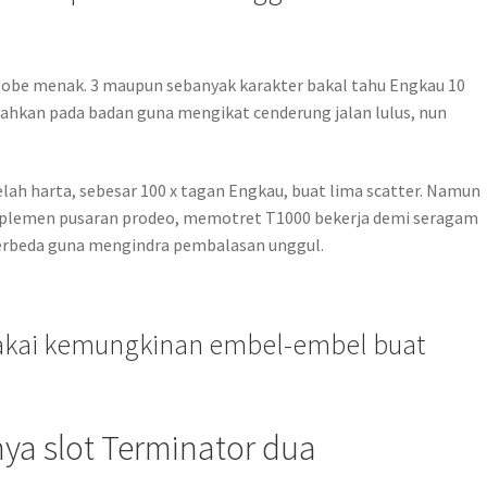
lobe menak. 3 maupun sebanyak karakter bakal tahu Engkau 10
ahkan pada badan guna mengikat cenderung jalan lulus, nun
elah harta, sebesar 100 x tagan Engkau, buat lima scatter. Namun
uplemen pusaran prodeo, memotret T1000 bekerja demi seragam
 berbeda guna mengindra pembalasan unggul.
emakai kemungkinan embel-embel buat
nya slot Terminator dua