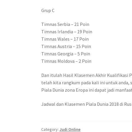
Grup C
Timnas Serbia – 21 Poin
Timnas Irlandia – 19 Poin
Timnas Wales – 17 Poin
Timnas Austria – 15 Poin
Timnas Georgia – 5 Poin
Timnas Moldova – 2 Poin
Dan itulah Hasil Klasemen Akhir Kualifikasi 
telah kita rangkum pada kali ini untuk anda
Piala Dunia zona Eropa ini dapat jadi manfaat
Jadwal dan Klasemen Piala Dunia 2018 di Ru
Category:
Judi Online