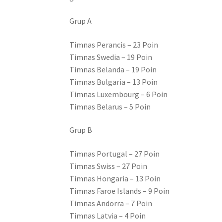
Grup A
Timnas Perancis – 23 Poin
Timnas Swedia – 19 Poin
Timnas Belanda – 19 Poin
Timnas Bulgaria – 13 Poin
Timnas Luxembourg – 6 Poin
Timnas Belarus – 5 Poin
Grup B
Timnas Portugal – 27 Poin
Timnas Swiss – 27 Poin
Timnas Hongaria – 13 Poin
Timnas Faroe Islands – 9 Poin
Timnas Andorra – 7 Poin
Timnas Latvia – 4 Poin