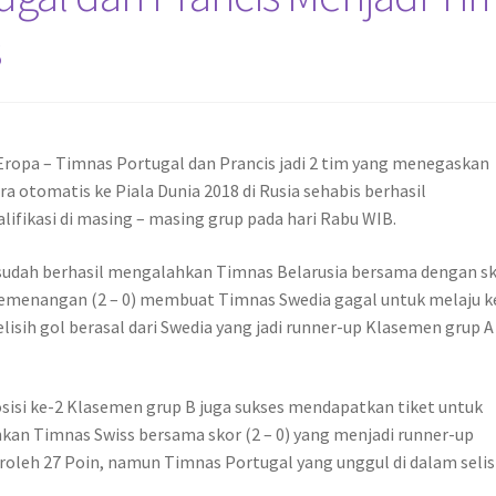
s
 Eropa – Timnas Portugal dan Prancis jadi 2 tim yang menegaskan
a otomatis ke Piala Dunia 2018 di Rusia sehabis berhasil
ikasi di masing – masing grup pada hari Rabu WIB.
sudah berhasil mengalahkan Timnas Belarusia bersama dengan s
 kemenangan (2 – 0) membuat Timnas Swedia gagal untuk melaju k
lisih gol berasal dari Swedia yang jadi runner-up Klasemen grup A
isi ke-2 Klasemen grup B juga sukses mendapatkan tiket untuk
kan Timnas Swiss bersama skor (2 – 0) yang menjadi runner-up
leh 27 Poin, namun Timnas Portugal yang unggul di dalam selis