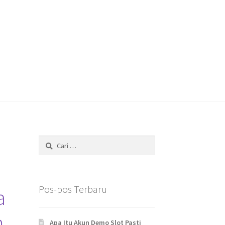
Cari
untuk:
Pos-pos Terbaru
a
m
Apa Itu Akun Demo Slot Pasti