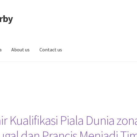
erby
a
About us
Contact us
r Kualifikasi Piala Dunia zon
ugal dan Prancis Menjadi Ti