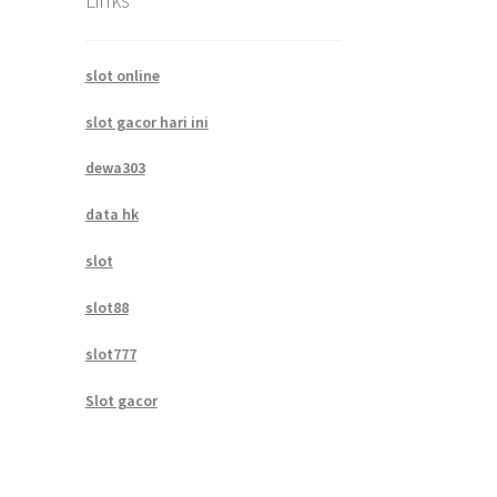
slot online
slot gacor hari ini
dewa303
data hk
slot
slot88
slot777
Slot gacor