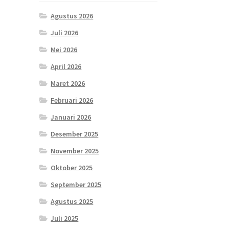
Agustus 2026
Juli 2026
Mei 2026
April 2026
Maret 2026
Februari 2026
Januari 2026
Desember 2025
November 2025
Oktober 2025
September 2025
Agustus 2025
Juli 2025