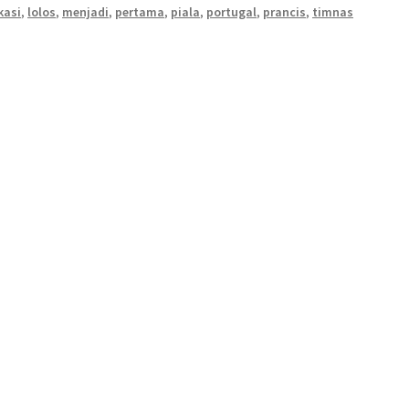
kasi
,
lolos
,
menjadi
,
pertama
,
piala
,
portugal
,
prancis
,
timnas