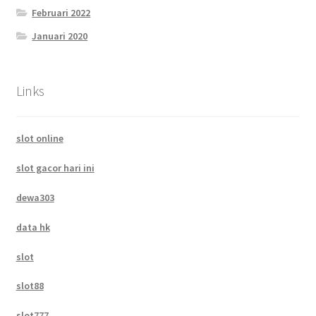
Februari 2022
Januari 2020
Links
slot online
slot gacor hari ini
dewa303
data hk
slot
slot88
slot777