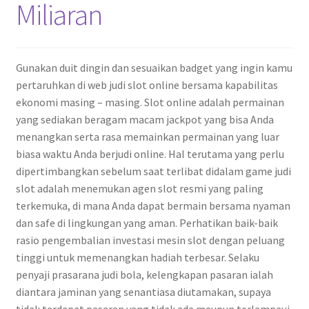
Miliaran
Gunakan duit dingin dan sesuaikan badget yang ingin kamu
pertaruhkan di web judi slot online bersama kapabilitas
ekonomi masing – masing. Slot online adalah permainan
yang sediakan beragam macam jackpot yang bisa Anda
menangkan serta rasa memainkan permainan yang luar
biasa waktu Anda berjudi online. Hal terutama yang perlu
dipertimbangkan sebelum saat terlibat didalam game judi
slot adalah menemukan agen slot resmi yang paling
terkemuka, di mana Anda dapat bermain bersama nyaman
dan safe di lingkungan yang aman. Perhatikan baik-baik
rasio pengembalian investasi mesin slot dengan peluang
tinggi untuk memenangkan hadiah terbesar. Selaku
penyaji prasarana judi bola, kelengkapan pasaran ialah
diantara jaminan yang senantiasa diutamakan, supaya
tidak terdapat pasaran yang tidak ada maupun terlampaui.