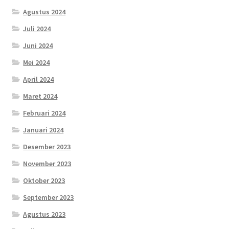
Agustus 2024
Juli 2024
Juni 2024
Mei 2024
April 2024
Maret 2024
Februari 2024
Januari 2024
Desember 2023
November 2023
Oktober 2023
September 2023
Agustus 2023