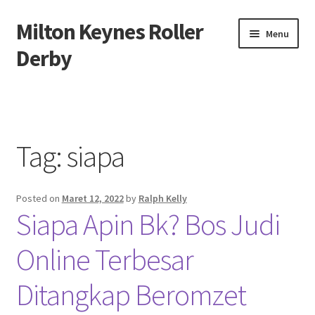
Milton Keynes Roller
Skip
Skip
Menu
to
to
Derby
navigation
content
Beranda
About us
Tag:
siapa
Contact us
Posted on
Maret 12, 2022
by
Ralph Kelly
Privacy Policy
Siapa Apin Bk? Bos Judi
Online Terbesar
Ditangkap Beromzet