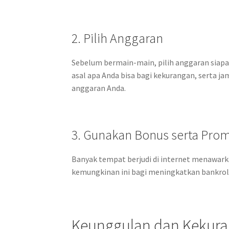
2. Pilih Anggaran
Sebelum bermain-main, pilih anggaran siap
asal apa Anda bisa bagi kekurangan, serta j
anggaran Anda.
3. Gunakan Bonus serta Pro
Banyak tempat berjudi di internet menawark
kemungkinan ini bagi meningkatkan bankrol
Keunggulan dan Kekurang