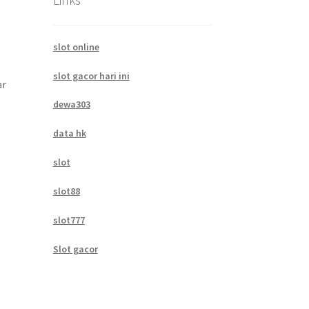
slot online
slot gacor hari ini
ar
dewa303
data hk
slot
slot88
slot777
Slot gacor