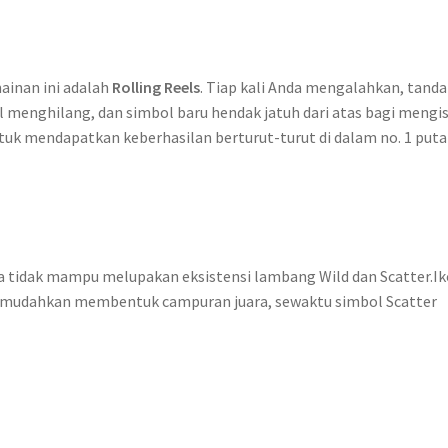
ainan ini adalah
Rolling Reels
. Tiap kali Anda mengalahkan, tanda
menghilang, dan simbol baru hendak jatuh dari atas bagi mengis
uk mendapatkan keberhasilan berturut-turut di dalam no. 1 puta
ta tidak mampu melupakan eksistensi lambang Wild dan Scatter.I
memudahkan membentuk campuran juara, sewaktu simbol Scatter
.