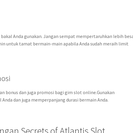
a bakal Anda gunakan. Jangan sempat mempertaruhkan lebih bes
amin untuk tamat bermain-main apabila Anda sudah meraih limit
mosi
an bonus dan juga promosi bagi gim slot online.Gunakan
l Anda dan juga memperpanjang durasi bermain Anda.
an Secrets of Atlantis Slot