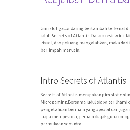
Gim slot gacor daring bertambah terkenal di
ialah
Secrets of Atlantis
. Dalam review ini, 
visual, dan peluang mengalahkan, maka dari 
berlimpah manusia.
Intro Secrets of Atlantis
Secrets of Atlantis merupakan gim slot online
Microgaming.Bersama judul siapa terilhami o
pengetahuan bermain yang spesial dan juga
siapa mempesona, pemain diajak guna mengek
permukaan samudra.