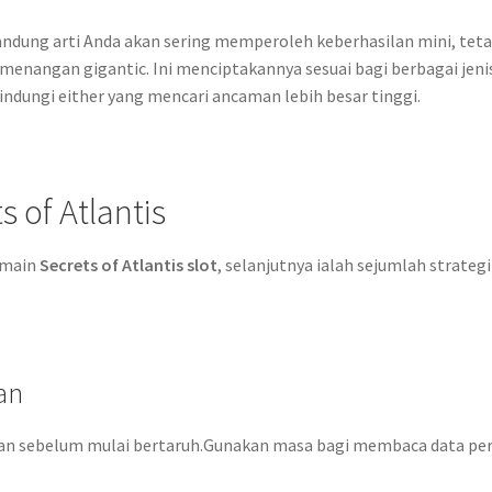
andung arti Anda akan sering memperoleh keberhasilan mini, teta
enangan gigantic. Ini menciptakannya sesuai bagi berbagai jeni
ndungi either yang mencari ancaman lebih besar tinggi.
 of Atlantis
rmain
Secrets of Atlantis slot
, selanjutnya ialah sejumlah strategi
an
an sebelum mulai bertaruh.Gunakan masa bagi membaca data per