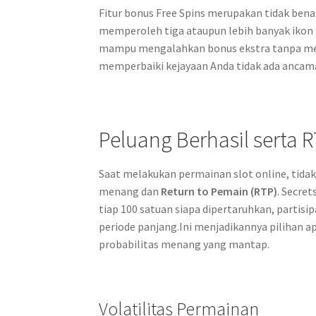
Fitur bonus Free Spins merupakan tidak bena
memperoleh tiga ataupun lebih banyak ikon T
mampu mengalahkan bonus ekstra tanpa me
memperbaiki kejayaan Anda tidak ada ancama
Peluang Berhasil serta 
Saat melakukan permainan slot online, tidak 
menang dan
Return to Pemain (RTP)
. Secret
tiap 100 satuan siapa dipertaruhkan, partis
periode panjang.Ini menjadikannya pilihan 
probabilitas menang yang mantap.
Volatilitas Permainan