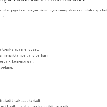
an dan juga kekurangan. Beriringan merupakan sejumlah siapa bu
tis:
 topik siapa menggaet.
a menaikkan peluang berhasil.
perbaiki kemenangan.
 sedang.
 jadi tidak acap terjadi.
mi topik bawah samudra sedikit menarik.