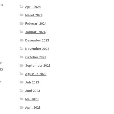
ta
April 2024
Maret 2024
Februari 2024
Januari 2024
Desember 2023
November 2023
Oktober 2023
as
September 2023
gi
Agustus 2023
a
Juli 2023
Juni 2023
Mei 2023
April 2023